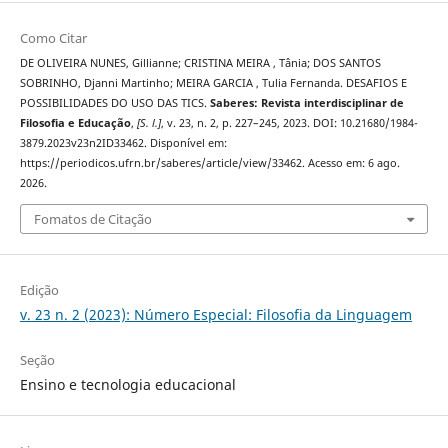
Como Citar
DE OLIVEIRA NUNES, Gillianne; CRISTINA MEIRA , Tânia; DOS SANTOS
SOBRINHO, Djanni Martinho; MEIRA GARCIA , Tulia Fernanda. DESAFIOS E
POSSIBILIDADES DO USO DAS TICS.
Saberes: Revista interdisciplinar de
Filosofia e Educação
,
[S. l.]
, v. 23, n. 2, p. 227–245, 2023. DOI: 10.21680/1984-
3879.2023v23n2ID33462. Disponível em:
https://periodicos.ufrn.br/saberes/article/view/33462. Acesso em: 6 ago.
2026.
Fomatos de Citação
Edição
v. 23 n. 2 (2023): Número Especial: Filosofia da Linguagem
Seção
Ensino e tecnologia educacional