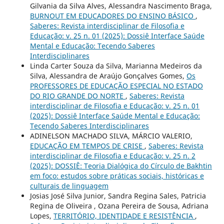
Gilvania da Silva Alves, Alessandra Nascimento Braga,
BURNOUT EM EDUCADORES DO ENSINO BÁSICO
,
Saberes: Revista interdisciplinar de Filosofia e
Educação: v. 25 n. 01 (2025): Dossiê Interface Saúde
Mental e Educação: Tecendo Saberes
Interdisciplinares
Linda Carter Souza da Silva, Marianna Medeiros da
Silva, Alessandra de Araújo Gonçalves Gomes,
Os
PROFESSORES DE EDUCAÇÃO ESPECIAL NO ESTADO
DO RIO GRANDE DO NORTE
,
Saberes: Revista
interdisciplinar de Filosofia e Educação: v. 25 n. 01
(2025): Dossiê Interface Saúde Mental e Educação:
Tecendo Saberes Interdisciplinares
ADINELSON MACHADO SILVA, MÁRCIO VALERIO,
EDUCAÇÃO EM TEMPOS DE CRISE
,
Saberes: Revista
interdisciplinar de Filosofia e Educação: v. 25 n. 2
(2025): DOSSIÊ: Teoria Dialógica do Círculo de Bakhtin
em foco: estudos sobre práticas sociais, históricas e
culturais de linguagem
Josias José Silva Junior, Sandra Regina Sales, Patricia
Regina de Oliveira , Ozana Pereira de Sousa, Adriana
Lopes,
TERRITÓRIO, IDENTIDADE E RESISTÊNCIA
,