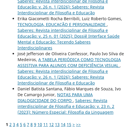
Saberes: Revista interdisciplinar de Filosofia e
Educação: v. 26 n. 1 (2026): Saberes: Revista
Interdisciplinar de Filosofia e Educação
Erika Giacometti Rocha Berribili, Luiz Roberto Gomes,
TECNOLOGIA, EDUCAÇÃO E PERSONALIDADE
,
Saberes: Revista interdisciplinar de Filosofia e
Educação: v. 25 n. 01 (2025): Dossiê Interface Saúde
Mental e Educação: Tecendo Saberes
Interdisciplinares
José Jefferson de Oliveira Confessor, Paulo Ivo Silva de
Medeiros,
A TABELA PERIÓDICA COMO TECNOLOGIA
ASSISTIVA PARA ALUNOS COM DEFICIÊNCIA VISUAL
,
Saberes: Revista interdisciplinar de Filosofia e
Educação: v. 26 n. 1 (2026): Saberes: Revista
Interdisciplinar de Filosofia e Educação
Daniel Batista Santana, Fábio Marques de Souza, Ivo
De Camargo Junior,
NOTAS PARA UMA
DIALOGICIDADE DO CORPO
,
Saberes: Revista
interdisciplinar de Filosofia e Educação: v. 23 n. 2
(2023): Número Especial: Filosofia da Linguagem
1
2
3
4
5
6
7
8
9
10
11
12
13
14
15
>
>>