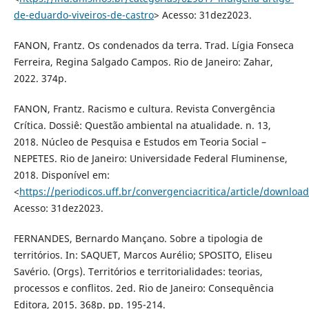
de-eduardo-viveiros-de-castro
> Acesso: 31dez2023.
FANON, Frantz. Os condenados da terra. Trad. Lígia Fonseca
Ferreira, Regina Salgado Campos. Rio de Janeiro: Zahar,
2022. 374p.
FANON, Frantz. Racismo e cultura. Revista Convergência
Crítica. Dossiê: Questão ambiental na atualidade. n. 13,
2018. Núcleo de Pesquisa e Estudos em Teoria Social –
NEPETES. Rio de Janeiro: Universidade Federal Fluminense,
2018. Disponível em:
<
https://periodicos.uff.br/convergenciacritica/article/downlo
Acesso: 31dez2023.
FERNANDES, Bernardo Mançano. Sobre a tipologia de
territórios. In: SAQUET, Marcos Aurélio; SPOSITO, Eliseu
Savério. (Orgs). Territórios e territorialidades: teorias,
processos e conflitos. 2ed. Rio de Janeiro: Consequência
Editora, 2015. 368p. pp. 195-214.