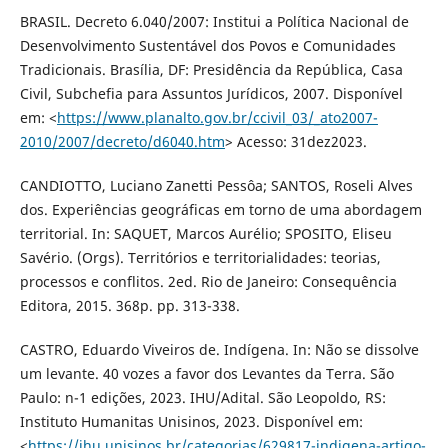
BRASIL. Decreto 6.040/2007: Institui a Política Nacional de
Desenvolvimento Sustentável dos Povos e Comunidades
Tradicionais. Brasília, DF: Presidência da República, Casa
Civil, Subchefia para Assuntos Jurídicos, 2007. Disponível
em: <
https://www.planalto.gov.br/ccivil_03/_ato2007-
2010/2007/decreto/d6040.htm
> Acesso: 31dez2023.
CANDIOTTO, Luciano Zanetti Pessôa; SANTOS, Roseli Alves
dos. Experiências geográficas em torno de uma abordagem
territorial. In: SAQUET, Marcos Aurélio; SPOSITO, Eliseu
Savério. (Orgs). Territórios e territorialidades: teorias,
processos e conflitos. 2ed. Rio de Janeiro: Consequência
Editora, 2015. 368p. pp. 313-338.
CASTRO, Eduardo Viveiros de. Indígena. In: Não se dissolve
um levante. 40 vozes a favor dos Levantes da Terra. São
Paulo: n-1 edições, 2023. IHU/Adital. São Leopoldo, RS:
Instituto Humanitas Unisinos, 2023. Disponível em:
<
https://ihu.unisinos.br/categorias/629817-indigena-artigo-