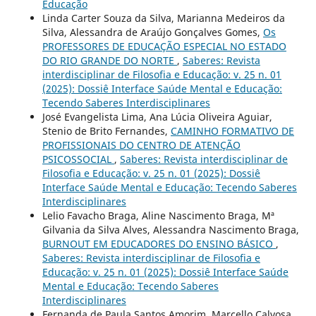
Educação
Linda Carter Souza da Silva, Marianna Medeiros da
Silva, Alessandra de Araújo Gonçalves Gomes,
Os
PROFESSORES DE EDUCAÇÃO ESPECIAL NO ESTADO
DO RIO GRANDE DO NORTE
,
Saberes: Revista
interdisciplinar de Filosofia e Educação: v. 25 n. 01
(2025): Dossiê Interface Saúde Mental e Educação:
Tecendo Saberes Interdisciplinares
José Evangelista Lima, Ana Lúcia Oliveira Aguiar,
Stenio de Brito Fernandes,
CAMINHO FORMATIVO DE
PROFISSIONAIS DO CENTRO DE ATENÇÃO
PSICOSSOCIAL
,
Saberes: Revista interdisciplinar de
Filosofia e Educação: v. 25 n. 01 (2025): Dossiê
Interface Saúde Mental e Educação: Tecendo Saberes
Interdisciplinares
Lelio Favacho Braga, Aline Nascimento Braga, Mª
Gilvania da Silva Alves, Alessandra Nascimento Braga,
BURNOUT EM EDUCADORES DO ENSINO BÁSICO
,
Saberes: Revista interdisciplinar de Filosofia e
Educação: v. 25 n. 01 (2025): Dossiê Interface Saúde
Mental e Educação: Tecendo Saberes
Interdisciplinares
Fernanda de Paula Santos Amorim, Marcello Calvosa,