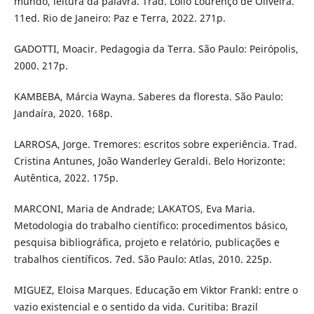
mundo, leitura da palavra. Trad. Lólio Lourenço de Oliveira.
11ed. Rio de Janeiro: Paz e Terra, 2022. 271p.
GADOTTI, Moacir. Pedagogia da Terra. São Paulo: Peirópolis,
2000. 217p.
KAMBEBA, Márcia Wayna. Saberes da floresta. São Paulo:
Jandaíra, 2020. 168p.
LARROSA, Jorge. Tremores: escritos sobre experiência. Trad.
Cristina Antunes, João Wanderley Geraldi. Belo Horizonte:
Autêntica, 2022. 175p.
MARCONI, Maria de Andrade; LAKATOS, Eva Maria.
Metodologia do trabalho científico: procedimentos básico,
pesquisa bibliográfica, projeto e relatório, publicações e
trabalhos científicos. 7ed. São Paulo: Atlas, 2010. 225p.
MIGUEZ, Eloisa Marques. Educação em Viktor Frankl: entre o
vazio existencial e o sentido da vida. Curitiba: Brazil