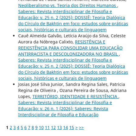
Neoliberalismo vs. Teoria dos Direitos Humanos
,
Saberes: Revista interdisciplinar de Filosofia e
Educação: v. 25 n. 2 (2025): DOSSIÊ: Teoria Dialógica
do Círculo de Bakhtin em foco: estudos sobre práticas
sociais, históricas e culturais de linguagem
Cauê Almeida Galvão, Letícia Araújo da Silva, Celeste
Aurora da Nóbrega Calixto,
RESISTÊNCIA E
REEXISTÊNCIA PARA CONSOLIDAR UMA EDUCAÇÃO
ANTIRRACISTA E DESCOLONIZADORA NO BRASIL
,
Saberes: Revista interdisciplinar de Filosofia e
Educação: v. 25 n. 2 (2025): DOSSIÊ: Teoria Dialógica
do Círculo de Bakhtin em foco: estudos sobre práticas
sociais, históricas e culturais de linguagem
Josias José Silva Junior, Sandra Regina Sales, Patricia
Regina de Oliveira , Ozana Pereira de Sousa, Adriana
Lopes,
TERRITÓRIO, IDENTIDADE E RESISTÊNCIA
,
Saberes: Revista interdisciplinar de Filosofia e
Educação: v. 26 n. 1 (2026): Saberes: Revista
Interdisciplinar de Filosofia e Educação
1
2
3
4
5
6
7
8
9
10
11
12
13
14
15
>
>>