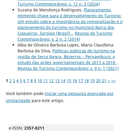
Turismo Contemporâneo: v. 12 n. 3 (2024)
Suzana de Mendonça Rodrigues,
Planejamento,
elemento chave para o desenvolvimento do Turismo:
Um estudo sobre a importância da regionalização e o
planejamento do turismo no município Barra dos
Coqueiros, Sergipe (Brasil).
,
Revista de Turismo
Contemporâneo: v. 2 n. 2 (2014)
Alba de Oliveira Barbosa Lopes, Maria Claudlena
Barbosa da Silva,
Políticas públicas de turismo na
região de Serra Negra, Bezerros – Pernambuco: o
estudo das ações governamentais de 2013 a 2018
,
Revista de Turismo Contemporâneo: v. 9 n. 1 (2021)
1
2
3
4
5
6
7
8
9
10
11
12
13
14
15
16
17
18
19
20
21
>
>>
Você também pode
iniciar uma pesquisa avançada por
similaridade
para este artigo.
e-ISSN:
2357-8211