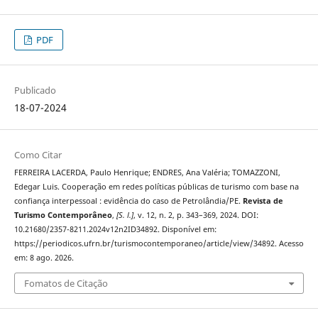
PDF
Publicado
18-07-2024
Como Citar
FERREIRA LACERDA, Paulo Henrique; ENDRES, Ana Valéria; TOMAZZONI,
Edegar Luis. Cooperação em redes políticas públicas de turismo com base na
confiança interpessoal : evidência do caso de Petrolândia/PE.
Revista de
Turismo Contemporâneo
,
[S. l.]
, v. 12, n. 2, p. 343–369, 2024. DOI:
10.21680/2357-8211.2024v12n2ID34892. Disponível em:
https://periodicos.ufrn.br/turismocontemporaneo/article/view/34892. Acesso
em: 8 ago. 2026.
Fomatos de Citação