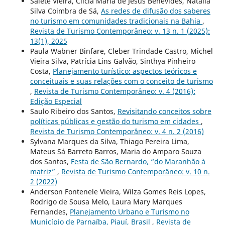
Salete Vieira, Clícia Maria de Jesus Benevides, Natália
Silva Coimbra de Sá,
As redes de difusão dos saberes
no turismo em comunidades tradicionais na Bahia
,
Revista de Turismo Contemporâneo: v. 13 n. 1 (2025):
13(1), 2025
Paula Wabner Binfare, Cleber Trindade Castro, Michel
Vieira Silva, Patrícia Lins Galvão, Sinthya Pinheiro
Costa,
Planejamento turístico: aspectos teóricos e
conceituais e suas relações com o conceito de turismo
,
Revista de Turismo Contemporâneo: v. 4 (2016):
Edição Especial
Saulo Ribeiro dos Santos,
Revisitando conceitos sobre
políticas públicas e gestão do turismo em cidades
,
Revista de Turismo Contemporâneo: v. 4 n. 2 (2016)
Sylvana Marques da Silva, Thiago Pereira Lima,
Mateus Sá Barreto Barros, Maria do Amparo Souza
dos Santos,
Festa de São Bernardo, “do Maranhão à
matriz”
,
Revista de Turismo Contemporâneo: v. 10 n.
2 (2022)
Anderson Fontenele Vieira, Wilza Gomes Reis Lopes,
Rodrigo de Sousa Melo, Laura Mary Marques
Fernandes,
Planejamento Urbano e Turismo no
Município de Parnaíba, Piauí, Brasil
,
Revista de