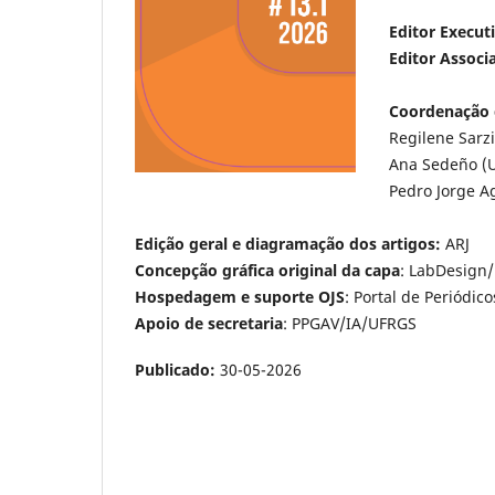
Editor Execut
Editor Associ
Coordenação 
Regilene Sarzi
Ana Sedeño (
Pedro Jorge A
Edição geral e diagramação dos artigos
:
ARJ
Concepção gráfica original da capa
: LabDesign
Hospedagem e suporte OJS
: Portal de Periódic
Apoio de secretaria
: PPGAV/IA/UFRGS
Publicado:
30-05-2026