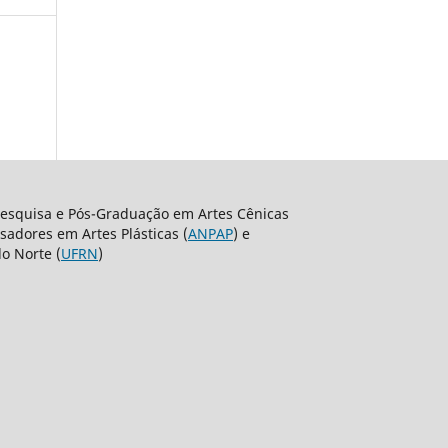
Pesquisa e Pós-Graduação em Artes Cênicas
sadores em Artes Plásticas (
ANPAP
) e
o Norte (
UFRN
)