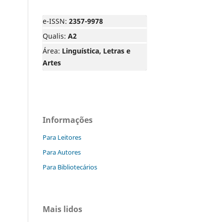
e-ISSN:
2357-9978
Qualis:
A2
Área:
Linguística, Letras e
Artes
Informações
Para Leitores
Para Autores
Para Bibliotecários
Mais lidos