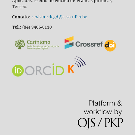
Aplicadas, Prédio do Núcleo de Práticas Jurídicas,
Térreo.
Contato
:
revista.rdcgd@ccsa.ufrn.br
Tel
.:
(84) 9406-6110