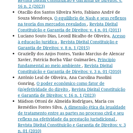
Revista Digital Constituição e Garantia de Direitos: v.
16 n. 2 (2023)
Otacílio dos Santos Silveira Neto, Fabiano André de
Souza Mendonça,
O equilíbrio de Nash e seus reflexos
na teoria dos mercados regulados
,
Revista Digital
Constituição e Garantia de Direitos: v. 4 n. 01 (2011)
Luciano Souto Dias, Leonil Bicalho de Oliveira,
Acesso
à educação jurídica
,
Revista Digital Constituição e
Garantia de Direitos: v. 8 n. 1 (2015)
Grazielly dos Anjos Fontes, Yanko Marcius de Alencar
Xavier, Patrícia Borba Vilar Guimarães,
Princípio
fundamental ao meio ambiente
,
Revista Digital
Constituição e Garantia de Direitos: v. 3 n. 01 (2010)
Antônio Leal de Oliveira, Ana Carolina Pasolini
Gonring,
O poder econômico como fator de
(in)efetividade do direito
,
Revista Digital Constituição
e Garantia de Direitos: v. 16 n. 1 (2023)
Mádson Ottoni de Almeida Rodrigues, Maria cos
Remédios Fontes Silva,
A dimensão ética da igualdade
de tratamento entre as partes no processo civil e seu
reflexo na efetividade da prestação jurisdicional
,
Revista Digital Constituição e Garantia de Direitos: v. 3
n. 01 (2010)