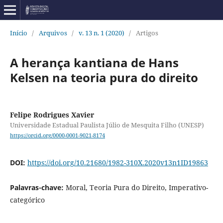
Início
/
Arquivos
/
v. 13 n. 1 (2020)
/
Artigos
A herança kantiana de Hans
Kelsen na teoria pura do direito
Felipe Rodrigues Xavier
Universidade Estadual Paulista Júlio de Mesquita Filho (UNESP)
https://orcid.org/0000-0001-9021-8174
DOI:
https://doi.org/10.21680/1982-310X.2020v13n1ID19863
Palavras-chave:
Moral, Teoria Pura do Direito, Imperativo-
categórico