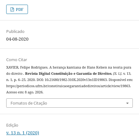
PDF
Publicado
04-08-2020
Como Citar
XAVIER, Felipe Rodrigues. A herança kantiana de Hans Kelsen na teoria pura
do direito .
Revista Digital Constituição e Garantia de Direitos
,
[S. l.]
, v. 13,
n. 1, p. 6–25, 2020. DOI: 10.21680/1982-310X.2020v13n1ID19863. Disponível em:
https://periodicos.ufrn.br/constituicaoegarantiadedireitos/article/view/19863.
Acesso em: 8 ago. 2026.
Fomatos de Citação
Edição
v. 13 n. 1 (2020)