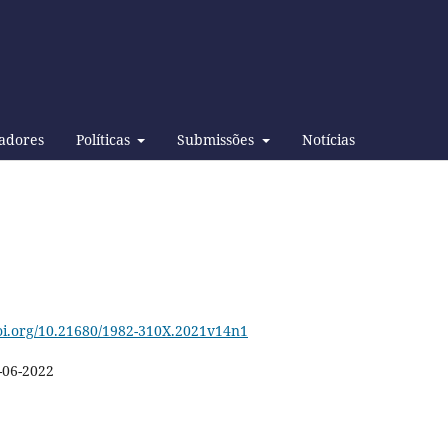
adores
Políticas
Submissões
Notícias
doi.org/10.21680/1982-310X.2021v14n1
-06-2022