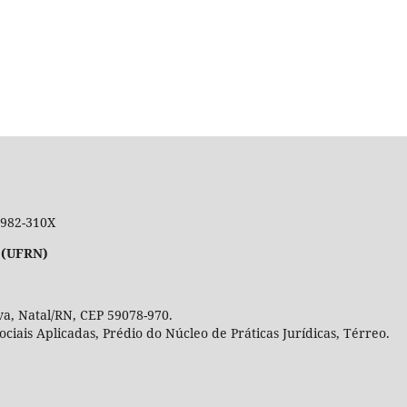
 1982-310X
 (UFRN)
a, Natal/RN, CEP 59078-970.
Sociais Aplicadas, Prédio do Núcleo de Práticas Jurídicas, Térre