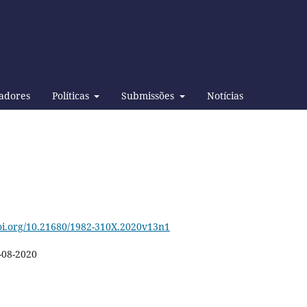
adores
Políticas
Submissões
Notícias
doi.org/10.21680/1982-310X.2020v13n1
-08-2020