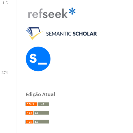
1-5
1-274
Edição Atual