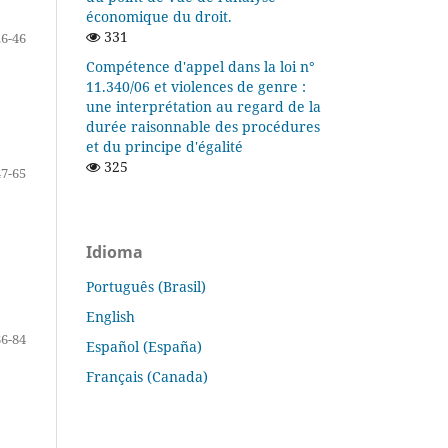
économique du droit.
331
26-46
Compétence d'appel dans la loi n°
11.340/06 et violences de genre :
une interprétation au regard de la
durée raisonnable des procédures
et du principe d'égalité
325
47-65
Idioma
Português (Brasil)
English
66-84
Español (España)
Français (Canada)