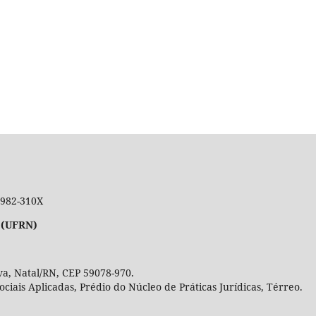
 1982-310X
 (UFRN)
a, Natal/RN, CEP 59078-970.
Sociais Aplicadas, Prédio do Núcleo de Práticas Jurídicas, Térre