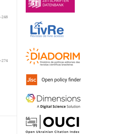
-248
-274