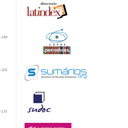
-188
-205
-231