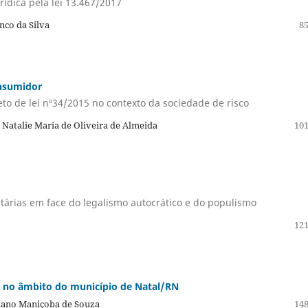
ídica pela lei 13.467/2017
nco da Silva
85
onsumidor
to de lei nº34/2015 no contexto da sociedade de risco
, Natalie Maria de Oliveira de Almeida
101
itárias em face do legalismo autocrático e do populismo
121
a no âmbito do município de Natal/RN
riano Maniçoba de Souza
148