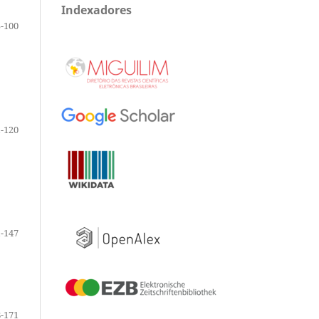
Indexadores
-100
-120
-147
-171