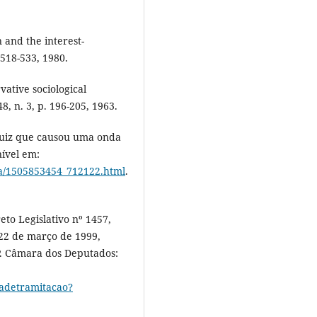
 and the interest-
518-533, 1980.
ative sociological
8, n. 3, p. 196-205, 1963.
o juiz que causou uma onda
nível em:
tica/1505853454_712122.html
.
to Legislativo nº 1457,
 22 de março de 1999,
FP. Câmara dos Deputados:
hadetramitacao?