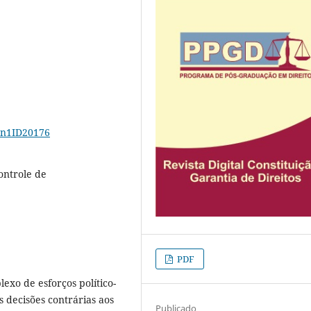
13n1ID20176
ontrole de
PDF
exo de esforços político-
s decisões contrárias aos
Publicado