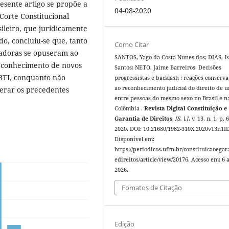
esente artigo se propõe a
04-08-2020
 Corte Constitucional
ileiro, que juridicamente
o, concluiu-se que, tanto
Como Citar
vadoras se opuseram ao
SANTOS, Yago da Costa Nunes dos; DIAS, I
reconhecimento de novos
Santos; NETO, Jaime Barreiros. Decisões
GBTI, conquanto não
progressistas e backlash : reações conserv
ao reconhecimento judicial do direito de u
terar os precedentes
entre pessoas do mesmo sexo no Brasil e n
Colômbia .
Revista Digital Constituição e
Garantia de Direitos
,
[S. l.]
, v. 13, n. 1, p.
2020. DOI: 10.21680/1982-310X.2020v13n1I
Disponível em:
https://periodicos.ufrn.br/constituicaoegar
edireitos/article/view/20176. Acesso em: 6 
2026.
Fomatos de Citação
Edição