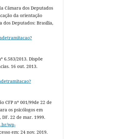
 da Câmara dos Deputados
ficação da orientação
dos Deputados: Brasília,
hadetramitacao?
º 6.583/2013. Dispõe
cias. 16 out. 2013.
adetramitacao?
ção CFP nº 001/99de 22 de
ara os psicólogos em
, DF. 22 de mar. 1999.
g.br/wp-
Acesso em: 24 nov. 2019.