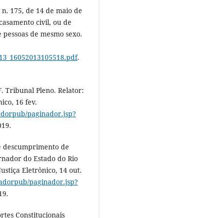
 n. 175, de 14 de maio de
casamento civil, ou de
e pessoas de mesmo sexo.
52013_16052013105518.pdf
.
 Tribunal Pleno. Relator:
ico, 16 fev.
inadorpub/paginador.jsp?
019.
de descumprimento de
rnador do Estado do Rio
Justiça Eletrônico, 14 out.
inadorpub/paginador.jsp?
19.
rtes Constitucionais