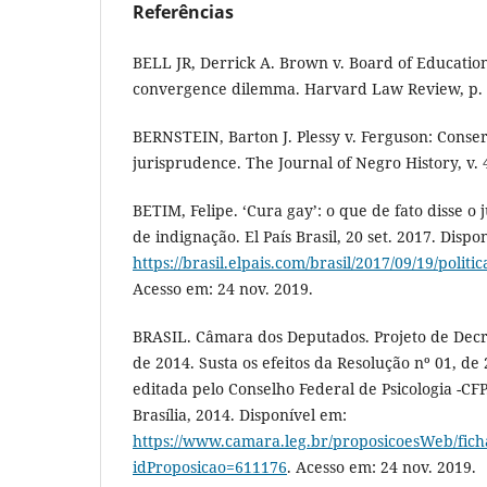
Referências
BELL JR, Derrick A. Brown v. Board of Education
convergence dilemma. Harvard Law Review, p. 
BERNSTEIN, Barton J. Plessy v. Ferguson: Conserv
jurisprudence. The Journal of Negro History, v. 4
BETIM, Felipe. ‘Cura gay’: o que de fato disse 
de indignação. El País Brasil, 20 set. 2017. Dispo
https://brasil.elpais.com/brasil/2017/09/19/poli
Acesso em: 24 nov. 2019.
BRASIL. Câmara dos Deputados. Projeto de Decre
de 2014. Susta os efeitos da Resolução nº 01, de
editada pelo Conselho Federal de Psicologia -C
Brasília, 2014. Disponível em:
https://www.camara.leg.br/proposicoesWeb/fic
idProposicao=611176
. Acesso em: 24 nov. 2019.