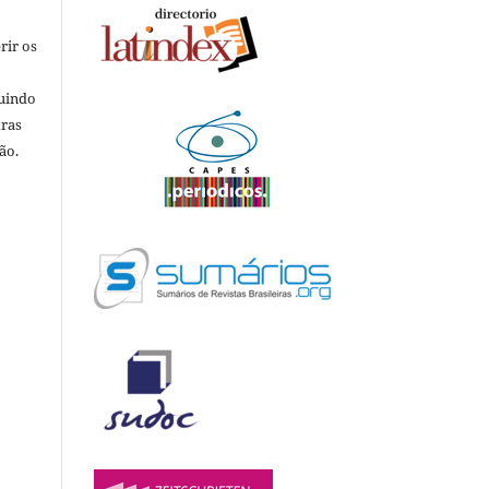
rir os
luindo
tras
ão.