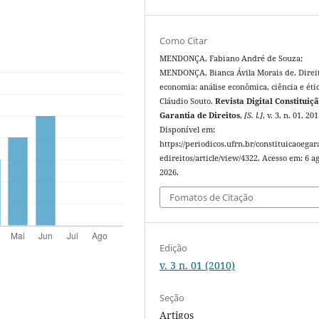
Como Citar
MENDONÇA, Fabiano André de Souza;
MENDONÇA, Bianca Ávila Morais de. Direi
economia: análise econômica, ciência e éti
Cláudio Souto.
Revista Digital Constituiçã
Garantia de Direitos
,
[S. l.]
, v. 3, n. 01, 201
Disponível em:
https://periodicos.ufrn.br/constituicaoegar
edireitos/article/view/4322. Acesso em: 6 ag
2026.
Fomatos de Citação
Edição
v. 3 n. 01 (2010)
Seção
Artigos