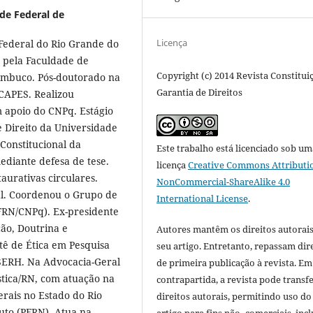
de Federal de
Licença
Federal do Rio Grande do
 pela Faculdade de
Copyright (c) 2014 Revista Constitui
nambuco. Pós-doutorado na
Garantia de Direitos
CAPES. Realizou
m apoio do CNPq. Estágio
 Direito da Universidade
 Constitucional da
Este trabalho está licenciado sob um
ediante defesa de tese.
licença
Creative Commons Attributi
taurativas circulares.
NonCommercial-ShareAlike 4.0
al. Coordenou o Grupo de
International License
.
FRN/CNPq). Ex-presidente
ção, Doutrina e
Autores mantêm os direitos autorais
ê de Ética em Pesquisa
seu artigo. Entretanto, repassam dir
SERH. Na Advocacia-Geral
de primeira publicação à revista. Em
stica/RN, com atuação na
contrapartida, a revista pode transfe
erais no Estado do Rio
direitos autorais, permitindo uso do
uto (PFRN). Atua na