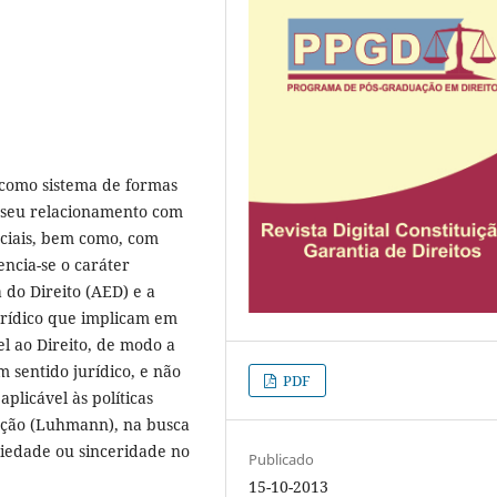
 como sistema de formas
e seu relacionamento com
ociais, bem como, com
encia-se o caráter
 do Direito (AED) e a
jurídico que implicam em
el ao Direito, de modo a
m sentido jurídico, e não
PDF
plicável às políticas
lação (Luhmann), na busca
riedade ou sinceridade no
Publicado
15-10-2013