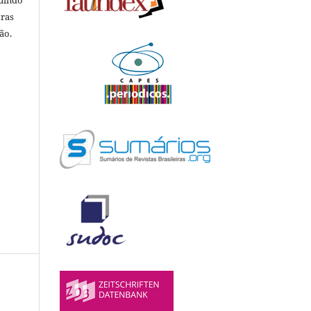
luindo
tras
ão.