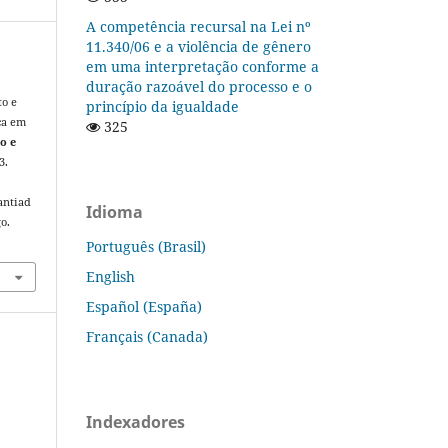
A competência recursal na Lei nº
11.340/06 e a violência de gênero
em uma interpretação conforme a
duração razoável do processo e o
to e
princípio da igualdade
ca em
325
o e
3.
antiad
Idioma
o.
Português (Brasil)
English
Español (España)
Français (Canada)
Indexadores