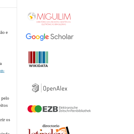
ção e
a
on-
 pelo
eitos
rir os