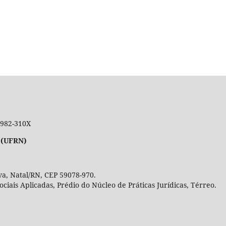
 1982-310X
 (UFRN)
a, Natal/RN, CEP 59078-970.
Sociais Aplicadas, Prédio do Núcleo de Práticas Jurídicas, Térre