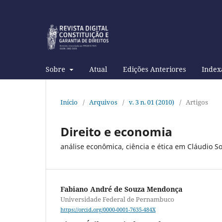
Sobre
Atual
Edições Anteriores
Index
Início
/
Arquivos
/
v. 3 n. 01 (2010)
/
Artigos
Direito e economia
análise econômica, ciência e ética em Cláudio S
Fabiano André de Souza Mendonça
Universidade Federal de Pernambuco
https://orcid.org/0000-0001-7635-484X