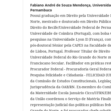
Fabiano André de Souza Mendonça,
Universida
Pernambuco
Possui graduação em Direito pela Universidade 
Norte, mestrado e doutorado em Direito Público
Direito do Recife/Universidade Federal de Per
Universidade de Coimbra (Portugal), com bolsa 
pesquisas na Universidade Lyon II (França), co
pós-doutoral Sênior pela CAPES na Faculdade de
de Lisboa, Portugal. Professor Titular de Direito
Universidade Federal do Rio Grande do Norte m
Franciscano Secular. Facilitador em práticas res
Procurador Federal - Procuradoria Geral Feder
Pesquisa Felicidade e Cidadania - FELICIDAD (U
da Comissão de Estudos Constitucionais, Legisla
Jurisprudência da OAB/RN. Ex-membro do Comit
da Maternidade Escola Januário Cicco/UFRN/EB
da União coordenou o Serviço de Matéria Finalí
representação judicial das políticas públicas fed
Grande do Norte, e foi procurador-chefe substit