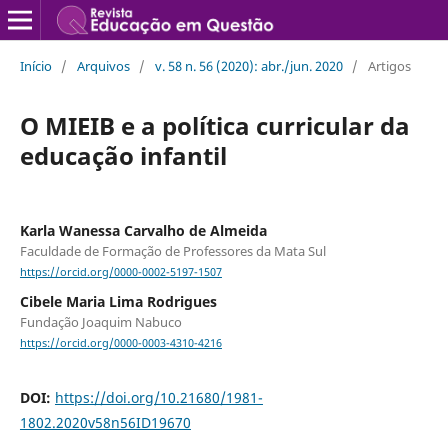
Início
/
Arquivos
/
v. 58 n. 56 (2020): abr./jun. 2020
/
Artigos
O MIEIB e a política curricular da
educação infantil
Karla Wanessa Carvalho de Almeida
Faculdade de Formação de Professores da Mata Sul
https://orcid.org/0000-0002-5197-1507
Cibele Maria Lima Rodrigues
Fundação Joaquim Nabuco
https://orcid.org/0000-0003-4310-4216
DOI:
https://doi.org/10.21680/1981-
1802.2020v58n56ID19670