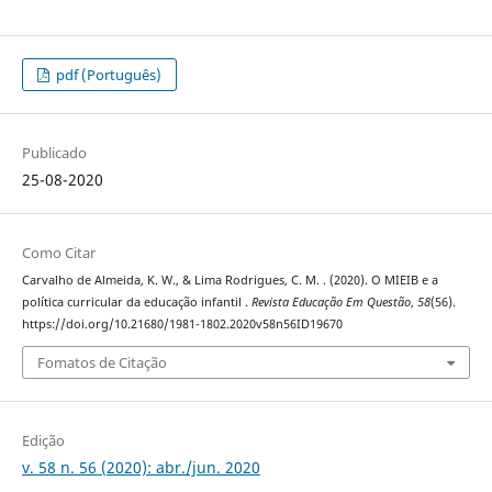
pdf (Português)
Publicado
25-08-2020
Como Citar
Carvalho de Almeida, K. W., & Lima Rodrigues, C. M. . (2020). O MIEIB e a
política curricular da educação infantil .
Revista Educação Em Questão
,
58
(56).
https://doi.org/10.21680/1981-1802.2020v58n56ID19670
Fomatos de Citação
Edição
v. 58 n. 56 (2020): abr./jun. 2020