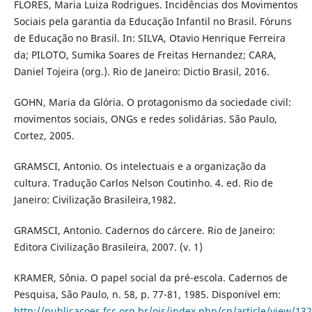
FLORES, Maria Luiza Rodrigues. Incidências dos Movimentos
Sociais pela garantia da Educação Infantil no Brasil. Fóruns
de Educação no Brasil. In: SILVA, Otavio Henrique Ferreira
da; PILOTO, Sumika Soares de Freitas Hernandez; CARA,
Daniel Tojeira (org.). Rio de Janeiro: Dictio Brasil, 2016.
GOHN, Maria da Glória. O protagonismo da sociedade civil:
movimentos sociais, ONGs e redes solidárias. São Paulo,
Cortez, 2005.
GRAMSCI, Antonio. Os intelectuais e a organização da
cultura. Tradução Carlos Nelson Coutinho. 4. ed. Rio de
Janeiro: Civilização Brasileira,1982.
GRAMSCI, Antonio. Cadernos do cárcere. Rio de Janeiro:
Editora Civilização Brasileira, 2007. (v. 1)
KRAMER, Sônia. O papel social da pré-escola. Cadernos de
Pesquisa, São Paulo, n. 58, p. 77-81, 1985. Disponível em:
http://publicacoes.fcc.org.br/ojs/index.php/cp/article/view/13