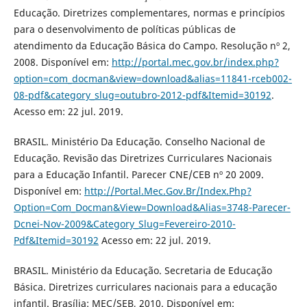
Educação. Diretrizes complementares, normas e princípios
para o desenvolvimento de políticas públicas de
atendimento da Educação Básica do Campo. Resolução nº 2,
2008. Disponível em:
http://portal.mec.gov.br/index.php?
option=com_docman&view=download&alias=11841-rceb002-
08-pdf&category_slug=outubro-2012-pdf&Itemid=30192
.
Acesso em: 22 jul. 2019.
BRASIL. Ministério Da Educação. Conselho Nacional de
Educação. Revisão das Diretrizes Curriculares Nacionais
para a Educação Infantil. Parecer CNE/CEB nº 20 2009.
Disponível em:
http://Portal.Mec.Gov.Br/Index.Php?
Option=Com_Docman&View=Download&Alias=3748-Parecer-
Dcnei-Nov-2009&Category_Slug=Fevereiro-2010-
Pdf&Itemid=30192
Acesso em: 22 jul. 2019.
BRASIL. Ministério da Educação. Secretaria de Educação
Básica. Diretrizes curriculares nacionais para a educação
infantil. Brasília: MEC/SEB, 2010. Disponível em: