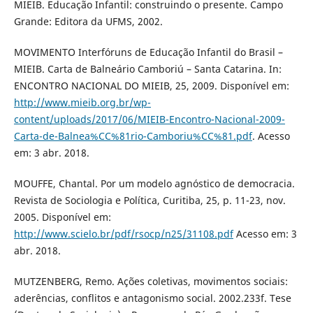
MIEIB. Educação Infantil: construindo o presente. Campo
Grande: Editora da UFMS, 2002.
MOVIMENTO Interfóruns de Educação Infantil do Brasil –
MIEIB. Carta de Balneário Camboriú – Santa Catarina. In:
ENCONTRO NACIONAL DO MIEIB, 25, 2009. Disponível em:
http://www.mieib.org.br/wp-
content/uploads/2017/06/MIEIB-Encontro-Nacional-2009-
Carta-de-Balnea%CC%81rio-Camboriu%CC%81.pdf
. Acesso
em: 3 abr. 2018.
MOUFFE, Chantal. Por um modelo agnóstico de democracia.
Revista de Sociologia e Política, Curitiba, 25, p. 11-23, nov.
2005. Disponível em:
http://www.scielo.br/pdf/rsocp/n25/31108.pdf
Acesso em: 3
abr. 2018.
MUTZENBERG, Remo. Ações coletivas, movimentos sociais:
aderências, conflitos e antagonismo social. 2002.233f. Tese