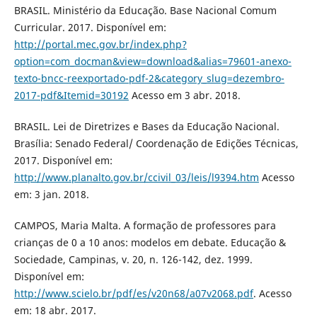
BRASIL. Ministério da Educação. Base Nacional Comum
Curricular. 2017. Disponível em:
http://portal.mec.gov.br/index.php?
option=com_docman&view=download&alias=79601-anexo-
texto-bncc-reexportado-pdf-2&category_slug=dezembro-
2017-pdf&Itemid=30192
Acesso em 3 abr. 2018.
BRASIL. Lei de Diretrizes e Bases da Educação Nacional.
Brasília: Senado Federal/ Coordenação de Edições Técnicas,
2017. Disponível em:
http://www.planalto.gov.br/ccivil_03/leis/l9394.htm
Acesso
em: 3 jan. 2018.
CAMPOS, Maria Malta. A formação de professores para
crianças de 0 a 10 anos: modelos em debate. Educação &
Sociedade, Campinas, v. 20, n. 126-142, dez. 1999.
Disponível em:
http://www.scielo.br/pdf/es/v20n68/a07v2068.pdf
. Acesso
em: 18 abr. 2017.