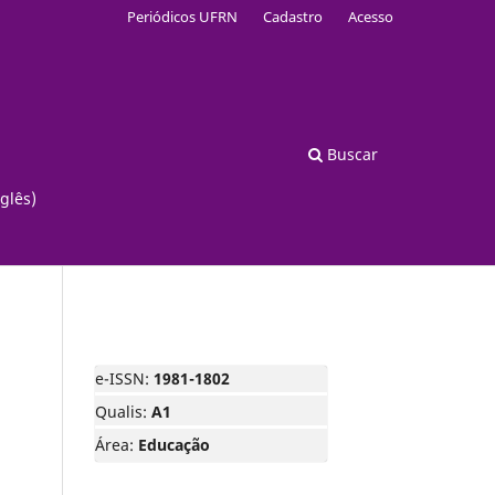
Periódicos UFRN
Cadastro
Acesso
Buscar
glês)
e-ISSN:
1981-1802
Qualis:
A1
Área:
Educação