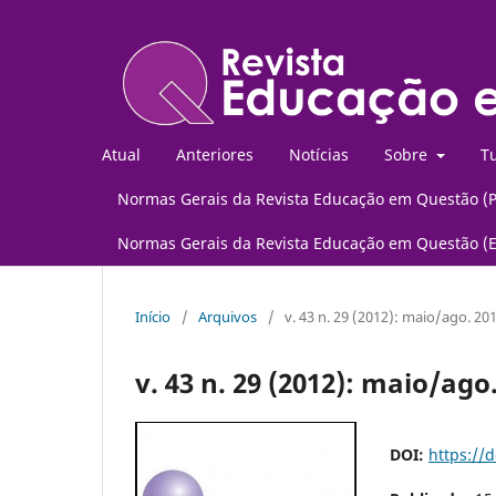
Atual
Anteriores
Notícias
Sobre
Tu
Normas Gerais da Revista Educação em Questão (
Normas Gerais da Revista Educação em Questão (
Início
/
Arquivos
/
v. 43 n. 29 (2012): maio/ago. 20
v. 43 n. 29 (2012): maio/ago
DOI:
https://