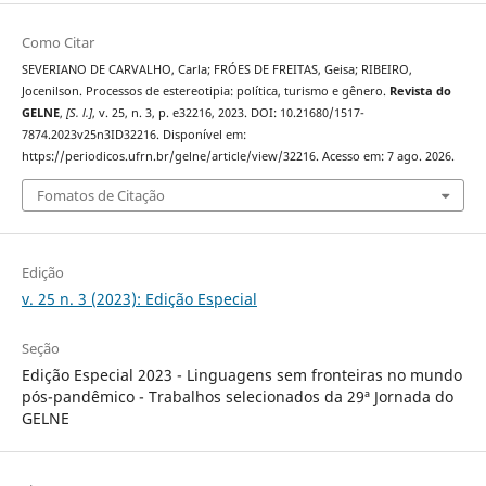
Como Citar
SEVERIANO DE CARVALHO, Carla; FRÓES DE FREITAS, Geisa; RIBEIRO,
Jocenilson. Processos de estereotipia: política, turismo e gênero.
Revista do
GELNE
,
[S. l.]
, v. 25, n. 3, p. e32216, 2023. DOI: 10.21680/1517-
7874.2023v25n3ID32216. Disponível em:
https://periodicos.ufrn.br/gelne/article/view/32216. Acesso em: 7 ago. 2026.
Fomatos de Citação
Edição
v. 25 n. 3 (2023): Edição Especial
Seção
Edição Especial 2023 - Linguagens sem fronteiras no mundo
pós-pandêmico - Trabalhos selecionados da 29ª Jornada do
GELNE