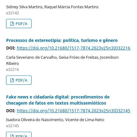
Sidney Silva Martins, Raquel Márcia Fontes Martins
e32142
PDF/A
Processos de estereotipia: política, turismo e gênero
DOI:
https://doi.org/10.21680/1517-7874.2023v25n3ID32216
Carla Severiano de Carvalho, Geisa Fróes de Freitas, Jocenilson
Ribeiro
e32216
PDF/A
Fake news e cidadania digital: procedimentos de
checagem de fatos em textos multissemióticos
DOI:
https://doi.org/10.21680/1517-7874.2023v25n3ID32145
Isadora Oliveira do Nascimento, Vicente de Lima-Neto
e32145
PDF/A