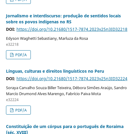
Jornalismo e interdiscurso: produção de sentidos locais
sobre os povos indígenas no RS
DOI:
https://doi.org/10.21680/1517-7874.2023v25n3ID32218
Edyson Waghetti Sebastiany, Marluza da Rosa
e32218
PDF/A
Línguas, culturas e direitos linguísticos no Peru
DOI:
https://doi.org/10.21680/1517-7874.2023v25n3ID32224
Soraya Carvalho Souza Biller Teixeira, Débora Simões Araújo, Sandro
Marcío Drumond Alves Marengo, Fabrício Paiva Mota
e32224
PDF/A
Constituição de um córpus para o português de Roraima
(séc. XVIII)