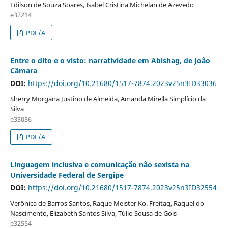
Edilson de Souza Soares, Isabel Cristina Michelan de Azevedo
e32214
PDF/A
Entre o dito e o visto: narratividade em Abishag, de João
Câmara
DOI:
https://doi.org/10.21680/1517-7874.2023v25n3ID33036
Sherry Morgana Justino de Almeida, Amanda Mirella Simplício da
Silva
e33036
PDF/A
Linguagem inclusiva e comunicação não sexista na
Universidade Federal de Sergipe
DOI:
https://doi.org/10.21680/1517-7874.2023v25n3ID32554
Verônica de Barros Santos, Raque Meister Ko. Freitag, Raquel do
Nascimento, Elizabeth Santos Silva, Túlio Sousa de Gois
e32554