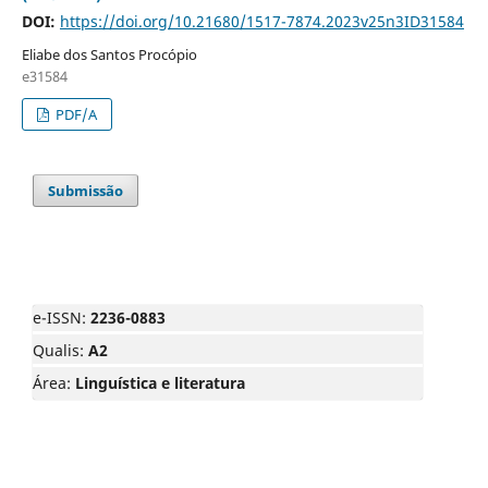
DOI:
https://doi.org/10.21680/1517-7874.2023v25n3ID31584
Eliabe dos Santos Procópio
e31584
PDF/A
Submissão
e-ISSN:
2236-0883
Qualis:
A2
Área:
Linguística e literatura