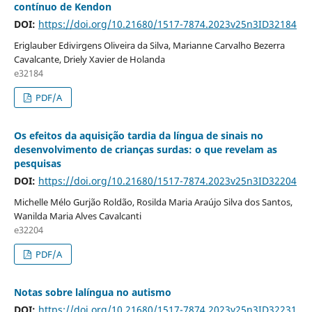
contínuo de Kendon
DOI:
https://doi.org/10.21680/1517-7874.2023v25n3ID32184
Eriglauber Edivirgens Oliveira da Silva, Marianne Carvalho Bezerra
Cavalcante, Driely Xavier de Holanda
e32184
PDF/A
Os efeitos da aquisição tardia da língua de sinais no
desenvolvimento de crianças surdas: o que revelam as
pesquisas
DOI:
https://doi.org/10.21680/1517-7874.2023v25n3ID32204
Michelle Mélo Gurjão Roldão, Rosilda Maria Araújo Silva dos Santos,
Wanilda Maria Alves Cavalcanti
e32204
PDF/A
Notas sobre lalíngua no autismo
DOI:
https://doi.org/10.21680/1517-7874.2023v25n3ID32231