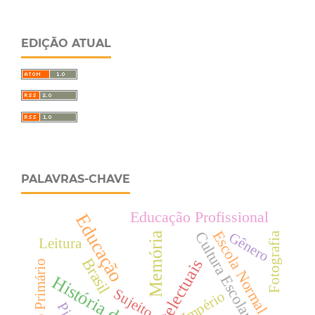
EDIÇÃO ATUAL
PALAVRAS-CHAVE
Educação Profissional
Educação
Escola Normal
Cultura Escolar
Gênero
Fotografia
Memória
Leitura
Brasil
Intelectuais
Ensino Primário
Sujeito
Império