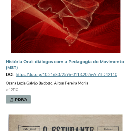
História Oral: diálogos com a Pedagogia do Movimento
(MST)
DOI:
https://doi.org/10.21680/2596-0113.2026v9n1ID42110
Ozana Luzia Galvão Baldotto, Ailton Pereira Morila
e42110
PDF/A