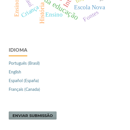
História da educação
Piauí
História
Criança
Escola Nova
Fontes
Ensino
IDIOMA
Português (Brasil)
English
Español (España)
Français (Canada)
ENVIAR SUBMISSÃO