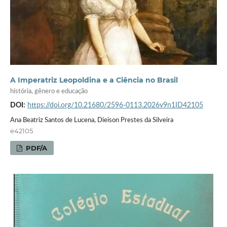
A Imperatriz Leopoldina e a Ciência no Brasil
história, gênero e educação
DOI:
https://doi.org/10.21680/2596-0113.2026v9n1ID42105
Ana Beatriz Santos de Lucena, Dieison Prestes da Silveira
e42105
PDF/A