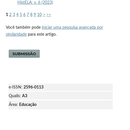
HistELA: v. 6 (2023)
1
2
3
4
5
6
7
8
9
10
>
>>
Você também pode
iniciar uma pesquisa avançada por
similaridade
para este artigo.
SUBMISSÃO
e-ISSN:
2596-0113
Qualis:
A3
Área:
Educação