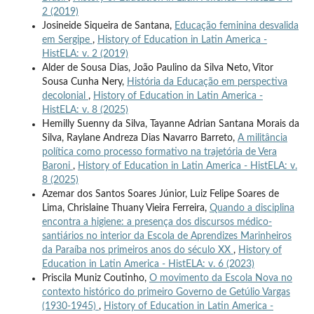
2 (2019)
Josineide Siqueira de Santana,
Educação feminina desvalida
em Sergipe
,
History of Education in Latin America -
HistELA: v. 2 (2019)
Alder de Sousa Dias, João Paulino da Silva Neto, Vitor
Sousa Cunha Nery,
História da Educação em perspectiva
decolonial
,
History of Education in Latin America -
HistELA: v. 8 (2025)
Hemilly Suenny da Silva, Tayanne Adrian Santana Morais da
Silva, Raylane Andreza Dias Navarro Barreto,
A militância
política como processo formativo na trajetória de Vera
Baroni
,
History of Education in Latin America - HistELA: v.
8 (2025)
Azemar dos Santos Soares Júnior, Luiz Felipe Soares de
Lima, Chrislaine Thuany Vieira Ferreira,
Quando a disciplina
encontra a higiene: a presença dos discursos médico-
santiários no interior da Escola de Aprendizes Marinheiros
da Paraíba nos primeiros anos do século XX
,
History of
Education in Latin America - HistELA: v. 6 (2023)
Priscila Muniz Coutinho,
O movimento da Escola Nova no
contexto histórico do primeiro Governo de Getúlio Vargas
(1930-1945)
,
History of Education in Latin America -