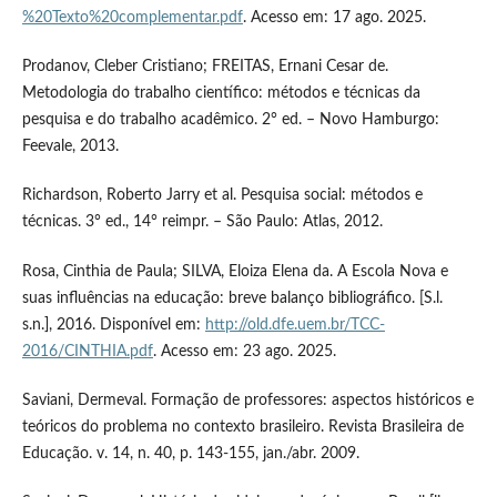
%20Texto%20complementar.pdf
. Acesso em: 17 ago. 2025.
Prodanov, Cleber Cristiano; FREITAS, Ernani Cesar de.
Metodologia do trabalho científico: métodos e técnicas da
pesquisa e do trabalho acadêmico. 2° ed. – Novo Hamburgo:
Feevale, 2013.
Richardson, Roberto Jarry et al. Pesquisa social: métodos e
técnicas. 3° ed., 14° reimpr. – São Paulo: Atlas, 2012.
Rosa, Cinthia de Paula; SILVA, Eloiza Elena da. A Escola Nova e
suas influências na educação: breve balanço bibliográfico. [S.l.
s.n.], 2016. Disponível em:
http://old.dfe.uem.br/TCC-
2016/CINTHIA.pdf
. Acesso em: 23 ago. 2025.
Saviani, Dermeval. Formação de professores: aspectos históricos e
teóricos do problema no contexto brasileiro. Revista Brasileira de
Educação. v. 14, n. 40, p. 143-155, jan./abr. 2009.