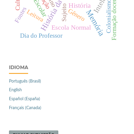
História da educação
Formação docente
Colonialismo
História
Sujeito
Fontes
Gênero
Leitura
Memória
Escola Normal
Dia do Professor
IDIOMA
Português (Brasil)
English
Español (España)
Français (Canada)