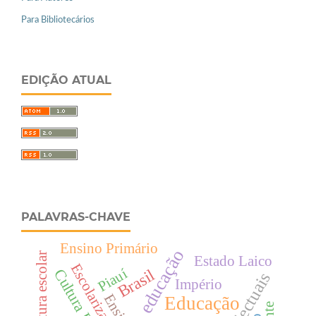
Para Bibliotecários
EDIÇÃO ATUAL
PALAVRAS-CHAVE
Ensino Primário
Cultura escolar
Estado Laico
Escolarização
Piauí
Cultura Escolar
Brasil
Intelectuais
Império
Ensino
Educação