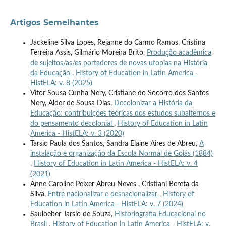
Artigos Semelhantes
Jackeline Silva Lopes, Rejanne do Carmo Ramos, Cristina
Ferreira Assis, Gilmário Moreira Brito,
Produção acadêmica
de sujeitos/as/es portadores de novas utopias na História
da Educação
,
History of Education in Latin America -
HistELA: v. 8 (2025)
Vitor Sousa Cunha Nery, Cristiane do Socorro dos Santos
Nery, Alder de Sousa Dias,
Decolonizar a História da
Educação: contribuições teóricas dos estudos subalternos e
do pensamento decolonial
,
History of Education in Latin
America - HistELA: v. 3 (2020)
Tarsio Paula dos Santos, Sandra Elaine Aires de Abreu,
A
instalação e organização da Escola Normal de Goiás (1884)
,
History of Education in Latin America - HistELA: v. 4
(2021)
Anne Caroline Peixer Abreu Neves , Cristiani Bereta da
Silva,
Entre nacionalizar e desnacionalizar
,
History of
Education in Latin America - HistELA: v. 7 (2024)
Sauloeber Tarsio de Souza,
Historiografia Educacional no
Brasil
,
History of Education in Latin America - HistELA: v.