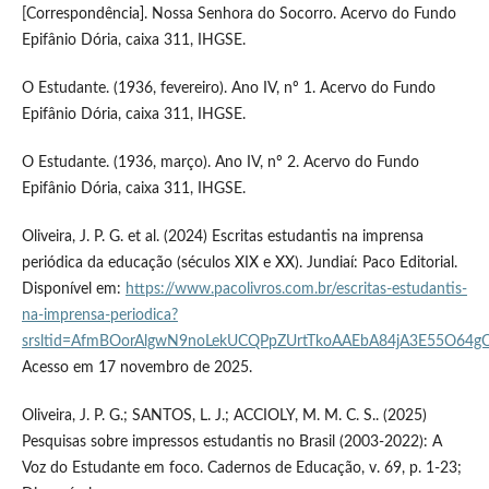
[Correspondência]. Nossa Senhora do Socorro. Acervo do Fundo
Epifânio Dória, caixa 311, IHGSE.
O Estudante. (1936, fevereiro). Ano IV, nº 1. Acervo do Fundo
Epifânio Dória, caixa 311, IHGSE.
O Estudante. (1936, março). Ano IV, nº 2. Acervo do Fundo
Epifânio Dória, caixa 311, IHGSE.
Oliveira, J. P. G. et al. (2024) Escritas estudantis na imprensa
periódica da educação (séculos XIX e XX). Jundiaí: Paco Editorial.
Disponível em:
https://www.pacolivros.com.br/escritas-estudantis-
na-imprensa-periodica?
srsltid=AfmBOorAlgwN9noLekUCQPpZUrtTkoAAEbA84jA3E55O64g
Acesso em 17 novembro de 2025.
Oliveira, J. P. G.; SANTOS, L. J.; ACCIOLY, M. M. C. S.. (2025)
Pesquisas sobre impressos estudantis no Brasil (2003-2022): A
Voz do Estudante em foco. Cadernos de Educação, v. 69, p. 1-23;