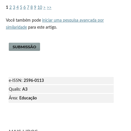
1
2
3
4
5
6
7
8
9
10
>
>>
Você também pode
iniciar uma pesquisa avançada por
similaridade
para este artigo.
SUBMISSÃO
e-ISSN:
2596-0113
Qualis:
A3
Área:
Educação