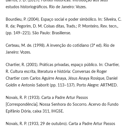
Barros, J. D. (2019). Fontes históricas: Introdução aos seus
estudos historiográficos. Rio de Janeiro: Vozes.
Bourdieu, P. (2004). Espaço social e poder simbólico. In: Silveira, C.
R. da; Pegorim, D. M. Coisas ditas, Trads.; P. Monteiro, Rev. tecn.,
(pp. 149–221). São Paulo: Brasiliense.
Certeau, M. de. (1998). A invenção do cotidiano (3ª ed). Rio de
Janeiro: Vozes.
Chartier, R. (2001). Práticas privadas, espaço público. In: Chartier,
R. Cultura escrita, literatura e história: Conversas de Roger
Chartier com Carlos Aguirre Anaya, Jésus Anaya Rosique, Daniel
Goldin e Antonio Saborit (pp. 113–137). Porto Alegre: ARTMED.
Novais, R. P. (1933). Carta a Padre Artur Passos
[Correspondência]. Nossa Senhora do Socorro. Acervo do Fundo
Epifânio Dória, caixa 311, IHGSE.
Novais, R. P. (1933, 29 de outubro). Carta a Padre Artur Passos