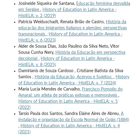
Josineide Siqueira de Santana,
Educação feminina desvalida
em Sergipe
,
History of Education in Latin America -
HistELA: v. 2 (2019)
Patrícia Weiduschadt, Renata Brião de Castro,
História da
educação dos imigrantes italianos e alemães: perspectivas
transnacionais
,
History of Education in Latin America -
HistELA: v. 6 (2023)
Alder de Sousa Dias, João Paulino da Silva Neto, Vitor
Sousa Cunha Nery,
História da Educação em perspectiva
decolonial
,
History of Education in Latin America -
HistELA: v. 8 (2025)
Damirianis de Souza Cardoso , Cristiane Batista da Silva
Santos ,
História da Educação, Acervos e Sujeitos:
,
History
of Education in Latin America - HistELA: v. 7 (2024)
Maria Lucia Mendes de Carvalho,
Francisco Pompêo do
Amaral: um atleta de práticas exitosas e memoráveis
,
History of Education in Latin America - HistELA: v. 5
(2022)
Tarsio Paula dos Santos, Sandra Elaine Aires de Abreu,
A
instalação e organização da Escola Normal de Goiás (1884)
,
History of Education in Latin America - HistELA: v. 4
(2021)