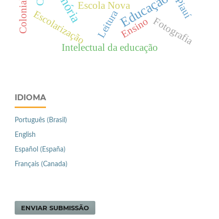
Memória
Colonialismo
Educação
Piauí
Escola Nova
Leitura
Escolarização
Fotografia
Ensino
Intelectual da educação
IDIOMA
Português (Brasil)
English
Español (España)
Français (Canada)
ENVIAR SUBMISSÃO