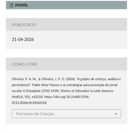
PDF/A
PUBLICADO
21-04-2026
COMO CITAR
Oliveira, P. A. M., & Oliveira, J. P. G. (2026). “A golpes de esforço, audácia e
persistência”: Padre Artur Passos e as estratégias para promoção do jornal
escolar O Estudante (1932-1939).
History of Education in Latin America -
HistELA
,
9
(1), e42218. https://doi.org/10.21680/2596-
0113.2026v9n1ID42218
Fomatos de Citação