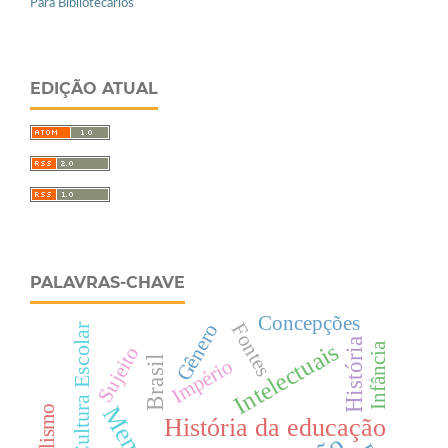
Para Bibliotecários
EDIÇÃO ATUAL
PALAVRAS-CHAVE
Concepções
Fontes
Gênero
Cultura Escolar
História
Intelectuais
Infância
Sujeito
Brasil
Império
História da educação