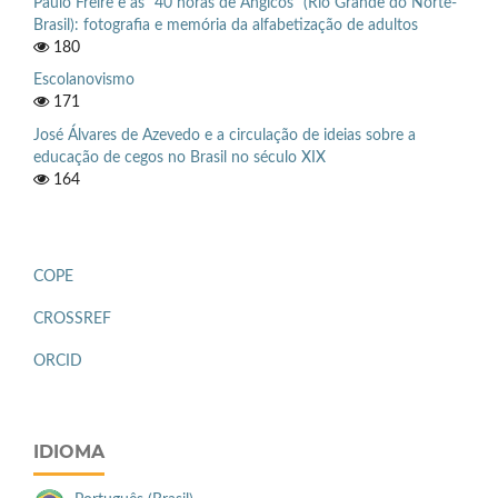
Paulo Freire e as “40 horas de Angicos” (Rio Grande do Norte-
Brasil): fotografia e memória da alfabetização de adultos
180
Escolanovismo
171
José Álvares de Azevedo e a circulação de ideias sobre a
educação de cegos no Brasil no século XIX
164
COPE
CROSSREF
ORCID
IDIOMA