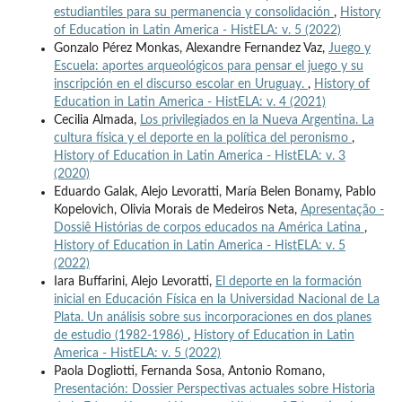
estudiantiles para su permanencia y consolidación
,
History
of Education in Latin America - HistELA: v. 5 (2022)
Gonzalo Pérez Monkas, Alexandre Fernandez Vaz,
Juego y
Escuela: aportes arqueológicos para pensar el juego y su
inscripción en el discurso escolar en Uruguay.
,
History of
Education in Latin America - HistELA: v. 4 (2021)
Cecilia Almada,
Los privilegiados en la Nueva Argentina. La
cultura física y el deporte en la política del peronismo
,
History of Education in Latin America - HistELA: v. 3
(2020)
Eduardo Galak, Alejo Levoratti, María Belen Bonamy, Pablo
Kopelovich, Olivia Morais de Medeiros Neta,
Apresentação -
Dossiê Histórias de corpos educados na América Latina
,
History of Education in Latin America - HistELA: v. 5
(2022)
Iara Buffarini, Alejo Levoratti,
El deporte en la formación
inicial en Educación Física en la Universidad Nacional de La
Plata. Un análisis sobre sus incorporaciones en dos planes
de estudio (1982-1986)
,
History of Education in Latin
America - HistELA: v. 5 (2022)
Paola Dogliotti, Fernanda Sosa, Antonio Romano,
Presentación: Dossier Perspectivas actuales sobre Historia