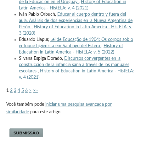
de la Educación en el Uruguay
,
History of Education in
Latin America - HistELA: v. 4 (2021)
Iván Pablo Orbuch,
Educar al cuerpo dentro y fuera del
aula. Análisis de dos experiencias en la Nueva Argentina de
Perón
,
History of Education in Latin America - HistELA: v.
3 (2020)
Eduardo Llapur,
Lei de Educação de 1904: Os corpos sob o
enfoque higienista em Santiago del Estero
,
History of
Education in Latin America - HistELA: v. 5 (2022)
Silvana Espiga Dorado,
Discursos convergentes en la
construcción de la infancia sana a través de los manuales
escolares
,
History of Education in Latin America - HistELA:
v. 4 (2021)
1
2
3
4
5
6
>
>>
Você também pode
iniciar uma pesquisa avançada por
similaridade
para este artigo.
SUBMISSÃO