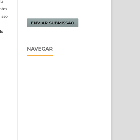
na
antes
 isso
ENVIAR SUBMISSÃO
m
do
NAVEGAR