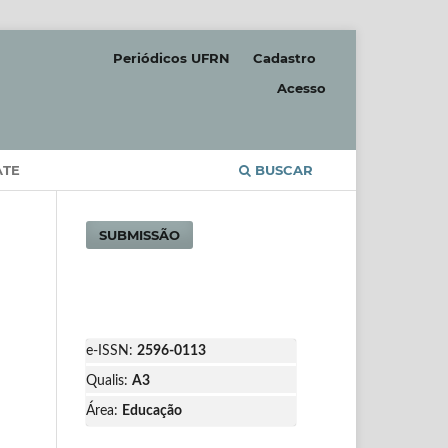
Periódicos UFRN
Cadastro
Acesso
ATE
BUSCAR
SUBMISSÃO
e-ISSN:
2596-0113
Qualis:
A3
Área:
Educação