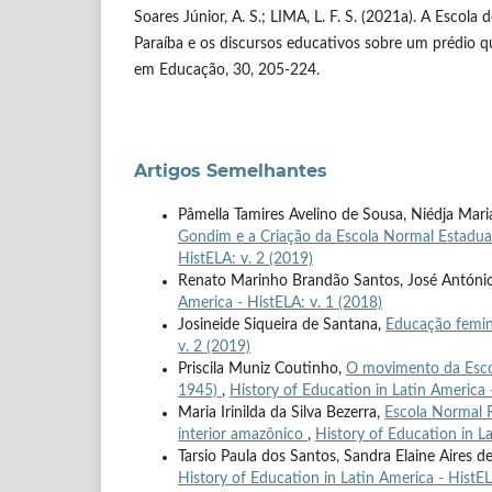
Soares Júnior, A. S.; LIMA, L. F. S. (2021a). A Escola
Paraíba e os discursos educativos sobre um prédio 
em Educação, 30, 205-224.
Artigos Semelhantes
Pâmella Tamires Avelino de Sousa, Niédja Mari
Gondim e a Criação da Escola Normal Estadu
HistELA: v. 2 (2019)
Renato Marinho Brandão Santos, José Antón
America - HistELA: v. 1 (2018)
Josineide Siqueira de Santana,
Educação femin
v. 2 (2019)
Priscila Muniz Coutinho,
O movimento da Escol
1945)
,
History of Education in Latin America 
Maria Irinilda da Silva Bezerra,
Escola Normal Re
interior amazônico
,
History of Education in La
Tarsio Paula dos Santos, Sandra Elaine Aires d
History of Education in Latin America - HistEL