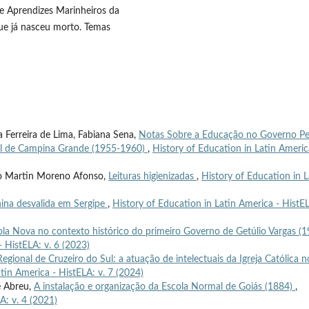
 de Aprendizes Marinheiros da
que já nasceu morto. Temas
a Ferreira de Lima, Fabiana Sena,
Notas Sobre a Educação no Governo P
al de Campina Grande (1955-1960)
,
History of Education in Latin Americ
io Martin Moreno Afonso,
Leituras higienizadas
,
History of Education in L
ina desvalida em Sergipe
,
History of Education in Latin America - HistE
a Nova no contexto histórico do primeiro Governo de Getúlio Vargas (1
- HistELA: v. 6 (2023)
gional de Cruzeiro do Sul: a atuação de intelectuais da Igreja Católica n
tin America - HistELA: v. 7 (2024)
e Abreu,
A instalação e organização da Escola Normal de Goiás (1884)
,
A: v. 4 (2021)