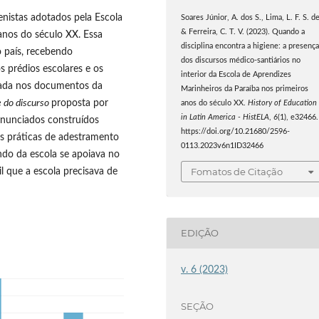
ienistas adotados pela Escola
Soares Júnior, A. dos S., Lima, L. F. S. de
& Ferreira, C. T. V. (2023). Quando a
anos do século XX. Essa
disciplina encontra a higiene: a presenç
no país, recebendo
dos discursos médico-santiários no
s prédios escolares e os
interior da Escola de Aprendizes
rada nos documentos da
Marinheiros da Paraíba nos primeiros
e do discurso
proposta por
anos do século XX.
History of Education
in Latin America - HistELA
,
6
(1), e32466.
enunciados construídos
https://doi.org/10.21680/2596-
as práticas de adestramento
0113.2023v6n1ID32466
do da escola se apoiava no
Fomatos de Citação
l que a escola precisava de
EDIÇÃO
v. 6 (2023)
SEÇÃO