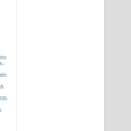
edro
a -
atin
LA:
930-
o