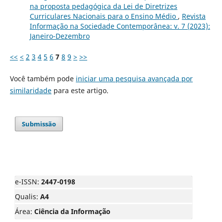
na proposta pedagógica da Lei de Diretrizes
Curriculares Nacionais para o Ensino Médio
,
Revista
Informação na Sociedade Contemporânea: v. 7 (2023):
Janeiro-Dezembro
<<
<
2
3
4
5
6
7
8
9
>
>>
Você também pode
iniciar uma pesquisa avançada por
similaridade
para este artigo.
Submissão
e-ISSN:
2447-0198
Qualis:
A4
Área:
Ciência da Informação