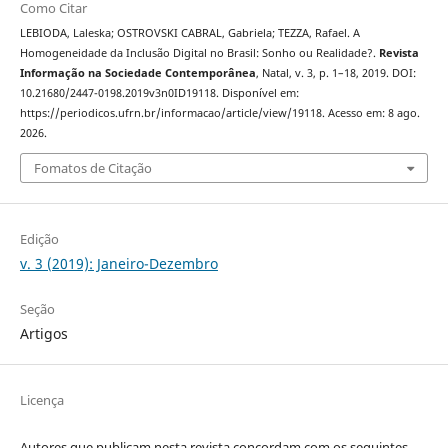
Como Citar
LEBIODA, Laleska; OSTROVSKI CABRAL, Gabriela; TEZZA, Rafael. A
Homogeneidade da Inclusão Digital no Brasil: Sonho ou Realidade?.
Revista
Informação na Sociedade Contemporânea
, Natal, v. 3, p. 1–18, 2019. DOI:
10.21680/2447-0198.2019v3n0ID19118. Disponível em:
https://periodicos.ufrn.br/informacao/article/view/19118. Acesso em: 8 ago.
2026.
Fomatos de Citação
Edição
v. 3 (2019): Janeiro-Dezembro
Seção
Artigos
Licença
Autores que publicam nesta revista concordam com os seguintes