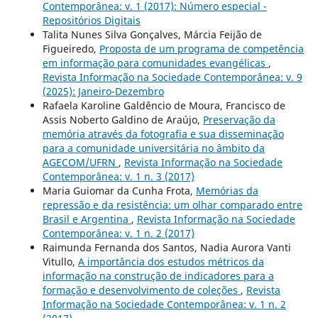
Contemporânea: v. 1 (2017): Número especial -
Repositórios Digitais
Talita Nunes Silva Gonçalves, Márcia Feijão de
Figueiredo,
Proposta de um programa de competência
em informação para comunidades evangélicas
,
Revista Informação na Sociedade Contemporânea: v. 9
(2025): Janeiro-Dezembro
Rafaela Karoline Galdêncio de Moura, Francisco de
Assis Noberto Galdino de Araújo,
Preservação da
memória através da fotografia e sua disseminação
para a comunidade universitária no âmbito da
AGECOM/UFRN
,
Revista Informação na Sociedade
Contemporânea: v. 1 n. 3 (2017)
Maria Guiomar da Cunha Frota,
Memórias da
repressão e da resistência: um olhar comparado entre
Brasil e Argentina
,
Revista Informação na Sociedade
Contemporânea: v. 1 n. 2 (2017)
Raimunda Fernanda dos Santos, Nadia Aurora Vanti
Vitullo,
A importância dos estudos métricos da
informação na construção de indicadores para a
formação e desenvolvimento de coleções
,
Revista
Informação na Sociedade Contemporânea: v. 1 n. 2