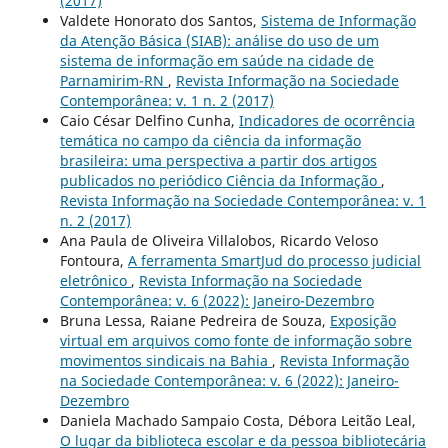
(2017)
Valdete Honorato dos Santos,
Sistema de Informação
da Atenção Básica (SIAB): análise do uso de um
sistema de informação em saúde na cidade de
Parnamirim-RN
,
Revista Informação na Sociedade
Contemporânea: v. 1 n. 2 (2017)
Caio César Delfino Cunha,
Indicadores de ocorrência
temática no campo da ciência da informação
brasileira: uma perspectiva a partir dos artigos
publicados no periódico Ciência da Informação
,
Revista Informação na Sociedade Contemporânea: v. 1
n. 2 (2017)
Ana Paula de Oliveira Villalobos, Ricardo Veloso
Fontoura,
A ferramenta SmartJud do processo judicial
eletrônico
,
Revista Informação na Sociedade
Contemporânea: v. 6 (2022): Janeiro-Dezembro
Bruna Lessa, Raiane Pedreira de Souza,
Exposição
virtual em arquivos como fonte de informação sobre
movimentos sindicais na Bahia
,
Revista Informação
na Sociedade Contemporânea: v. 6 (2022): Janeiro-
Dezembro
Daniela Machado Sampaio Costa, Débora Leitão Leal,
O lugar da biblioteca escolar e da pessoa bibliotecária