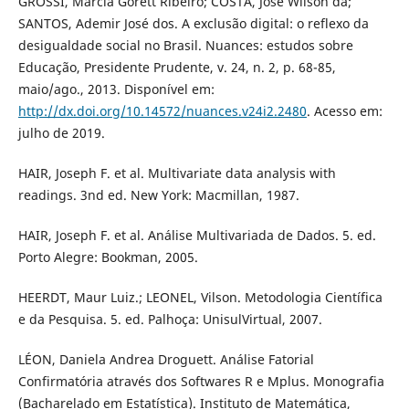
GROSSI, Márcia Gorett Ribeiro; COSTA, José Wilson da;
SANTOS, Ademir José dos. A exclusão digital: o reflexo da
desigualdade social no Brasil. Nuances: estudos sobre
Educação, Presidente Prudente, v. 24, n. 2, p. 68-85,
maio/ago., 2013. Disponível em:
http://dx.doi.org/10.14572/nuances.v24i2.2480
. Acesso em:
julho de 2019.
HAIR, Joseph F. et al. Multivariate data analysis with
readings. 3nd ed. New York: Macmillan, 1987.
HAIR, Joseph F. et al. Análise Multivariada de Dados. 5. ed.
Porto Alegre: Bookman, 2005.
HEERDT, Maur Luiz.; LEONEL, Vilson. Metodologia Científica
e da Pesquisa. 5. ed. Palhoça: UnisulVirtual, 2007.
LÉON, Daniela Andrea Droguett. Análise Fatorial
Confirmatória através dos Softwares R e Mplus. Monografia
(Bacharelado em Estatística). Instituto de Matemática,