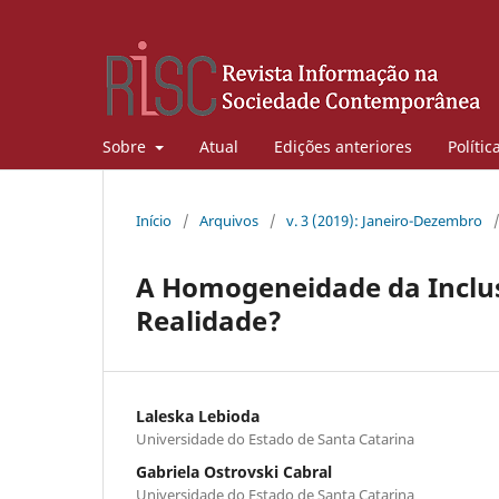
Sobre
Atual
Edições anteriores
Polític
Início
/
Arquivos
/
v. 3 (2019): Janeiro-Dezembro
A Homogeneidade da Inclusã
Realidade?
Laleska Lebioda
Universidade do Estado de Santa Catarina
Gabriela Ostrovski Cabral
Universidade do Estado de Santa Catarina