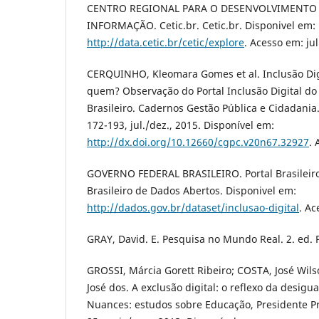
CENTRO REGIONAL PARA O DESENVOLVIMENTO 
INFORMAÇÃO. Cetic.br. Cetic.br. Disponivel em:
http://data.cetic.br/cetic/explore
. Acesso em: ju
CERQUINHO, Kleomara Gomes et al. Inclusão Dig
quem? Observação do Portal Inclusão Digital do
Brasileiro. Cadernos Gestão Pública e Cidadania. 
172-193, jul./dez., 2015. Disponível em:
http://dx.doi.org/10.12660/cgpc.v20n67.32927
. 
GOVERNO FEDERAL BRASILEIRO. Portal Brasileiro
Brasileiro de Dados Abertos. Disponivel em:
http://dados.gov.br/dataset/inclusao-digital
. Ac
GRAY, David. E. Pesquisa no Mundo Real. 2. ed. 
GROSSI, Márcia Gorett Ribeiro; COSTA, José Wil
José dos. A exclusão digital: o reflexo da desigua
Nuances: estudos sobre Educação, Presidente Prud