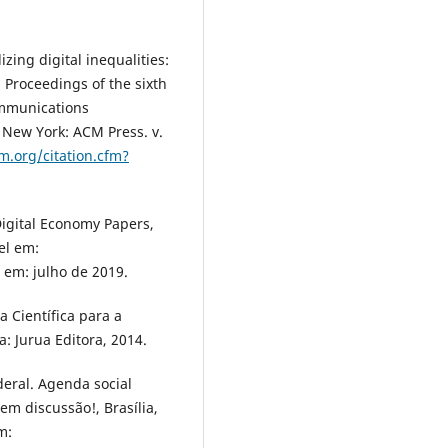
ing digital inequalities:
l. Proceedings of the sixth
ommunications
 New York: ACM Press. v.
cm.org/citation.cfm?
igital Economy Papers,
el em:
 em: julho de 2019.
Científica para a
a: Jurua Editora, 2014.
eral. Agenda social
m discussão!, Brasília,
m: