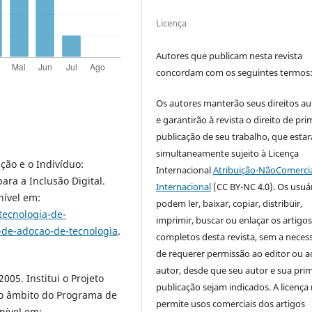
Licença
Autores que publicam nesta revista
concordam com os seguintes termos
Os autores manterão seus direitos au
e garantirão à revista o direito de pri
publicação de seu trabalho, que estar
simultaneamente sujeito à Licença
ção e o Indivíduo:
Internacional
Atribuição-NãoComercia
ra a Inclusão Digital.
Internacional
(CC BY-NC 4.0). Os usuá
nível em:
podem ler, baixar, copiar, distribuir,
tecnologia-de-
imprimir, buscar ou enlaçar os artigo
de-adocao-de-tecnologia
.
completos desta revista, sem a neces
de requerer permissão ao editor ou a
autor, desde que seu autor e sua prim
005. Institui o Projeto
publicação sejam indicados. A licença
o âmbito do Programa de
permite usos comerciais dos artigos
onível em: