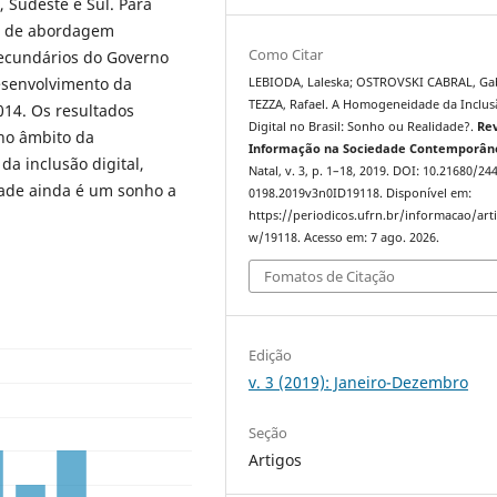
, Sudeste e Sul. Para
sa de abordagem
Como Citar
secundários do Governo
Desenvolvimento da
LEBIODA, Laleska; OSTROVSKI CABRAL, Gab
TEZZA, Rafael. A Homogeneidade da Inclus
014. Os resultados
Digital no Brasil: Sonho ou Realidade?.
Rev
no âmbito da
Informação na Sociedade Contemporân
a inclusão digital,
Natal, v. 3, p. 1–18, 2019. DOI: 10.21680/24
ade ainda é um sonho a
0198.2019v3n0ID19118. Disponível em:
https://periodicos.ufrn.br/informacao/arti
w/19118. Acesso em: 7 ago. 2026.
Fomatos de Citação
Edição
v. 3 (2019): Janeiro-Dezembro
Seção
Artigos