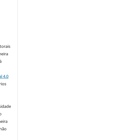
:
torais
meira
á
l 4.0
rios
s
sidade
o
eira
 não