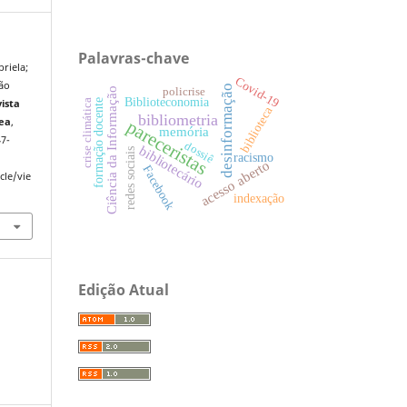
Palavras-chave
riela;
Covid-19
ão
desinformação
Ciência da Informação
policrise
Biblioteconomia
crise climática
formação docente
ista
biblioteca
bibliometria
ea
,
pareceristas
memória
47-
dossiê
bibliotecário
redes sociais
racismo
acesso aberto
Facebook
cle/vie
indexação
Edição Atual