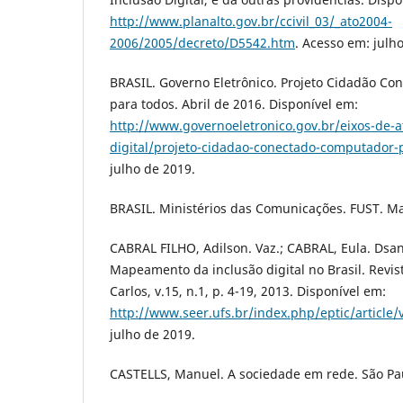
http://www.planalto.gov.br/ccivil_03/_ato2004-
2006/2005/decreto/D5542.htm
. Acesso em: julh
BRASIL. Governo Eletrônico. Projeto Cidadão C
para todos. Abril de 2016. Disponível em:
http://www.governoeletronico.gov.br/eixos-de-a
digital/projeto-cidadao-conectado-computador-
julho de 2019.
BRASIL. Ministérios das Comunicações. FUST. Ma
CABRAL FILHO, Adilson. Vaz.; CABRAL, Eula. Dsan
Mapeamento da inclusão digital no Brasil. Revist
Carlos, v.15, n.1, p. 4-19, 2013. Disponível em:
http://www.seer.ufs.br/index.php/eptic/article/
julho de 2019.
CASTELLS, Manuel. A sociedade em rede. São Paul