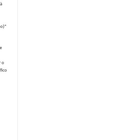
 à
ao)"
e
r o
fico