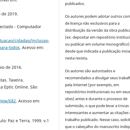
publicados.
o de 2019.
Os autores podem adotar outros con
de licença não exclusivos para a
onectado - Computador
distribuição da versão da obra public
(ex: depositar em repositório instituc
tuacao/cidadao/inclusao-
ou publicar em volume monográfico)
para-todos
. Acesso em:
desde que indicada a publicação inicia
nesta revista.
io de 2014.
Os autores são autorizados e
recomendados a divulgar seus trabal
tas. Taveira.
pela Internet (por exemplo, em
a Eptic Online. São
repositórios institucionais ou em seu
sites) antes e durante o processo de
view/682
. Acesso em:
submissão, o que pode levar a trocas
interessantes e aumentar as citações 
trabalho publicado. Nesse caso, solic
o: Paz e Terra, 1999. v.1
que o cabeçalho do manuscrito indiq