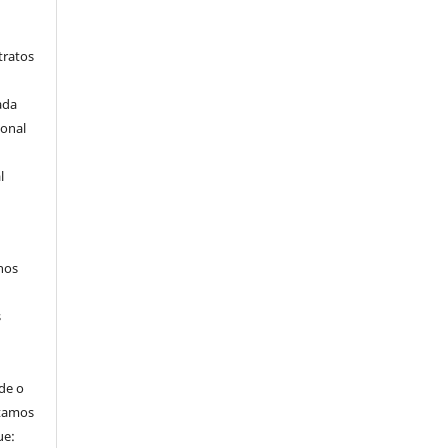
tratos
ada
ional
l
hos
s
de o
itamos
ue: