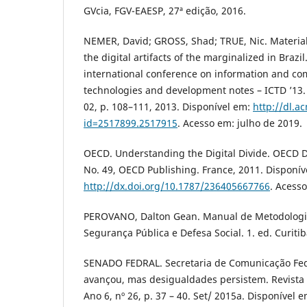
GVcia, FGV-EAESP, 27ª edição, 2016.
NEMER, David; GROSS, Shad; TRUE, Nic. Materializ
the digital artifacts of the marginalized in Brazi
international conference on information and c
technologies and development notes – ICTD ’13.
02, p. 108–111, 2013. Disponível em:
http://dl.a
id=2517899.2517915
. Acesso em: julho de 2019.
OECD. Understanding the Digital Divide. OECD D
No. 49, OECD Publishing. France, 2011. Disponív
http://dx.doi.org/10.1787/236405667766
. Acesso
PEROVANO, Dalton Gean. Manual de Metodologia 
Segurança Pública e Defesa Social. 1. ed. Curitib
SENADO FEDRAL. Secretaria de Comunicação Fed
avançou, mas desigualdades persistem. Revista e
Ano 6, nº 26, p. 37 – 40. Set/ 2015a. Disponível e