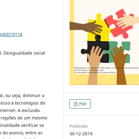
3n0ID19118
al, Desigualdade social
l, ou seja, diminuir a
cesso a tecnologias de
PDF
nternet. A exclusão
tre regiões de um mesmo
nalidade verificar se
Publicado
o do acesso, entre as
30-12-2019