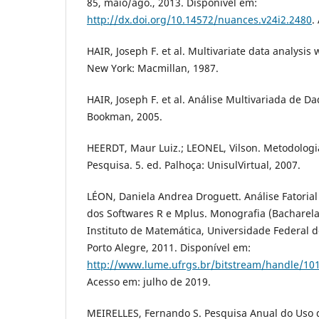
85, maio/ago., 2013. Disponível em:
http://dx.doi.org/10.14572/nuances.v24i2.2480
.
HAIR, Joseph F. et al. Multivariate data analysis
New York: Macmillan, 1987.
HAIR, Joseph F. et al. Análise Multivariada de Da
Bookman, 2005.
HEERDT, Maur Luiz.; LEONEL, Vilson. Metodologia
Pesquisa. 5. ed. Palhoça: UnisulVirtual, 2007.
LÉON, Daniela Andrea Droguett. Análise Fatorial
dos Softwares R e Mplus. Monografia (Bacharelad
Instituto de Matemática, Universidade Federal d
Porto Alegre, 2011. Disponível em:
http://www.lume.ufrgs.br/bitstream/handle/10
Acesso em: julho de 2019.
MEIRELLES, Fernando S. Pesquisa Anual do Uso 