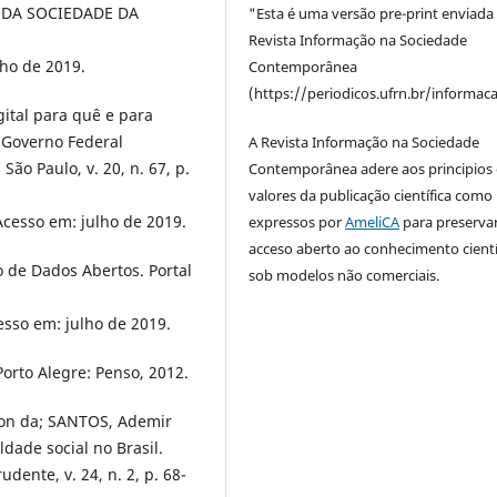
DA SOCIEDADE DA
"Esta é uma versão pre-print enviada
Revista Informação na Sociedade
lho de 2019.
Contemporânea
(https://periodicos.ufrn.br/informac
ital para quê e para
 Governo Federal
A Revista Informação na Sociedade
São Paulo, v. 20, n. 67, p.
Contemporânea adere aos principios 
valores da publicação científica como
Acesso em: julho de 2019.
expressos por
AmeliCA
para preserva
acceso aberto ao conhecimento cientí
 de Dados Abertos. Portal
sob modelos não comerciais.
esso em: julho de 2019.
Porto Alegre: Penso, 2012.
son da; SANTOS, Ademir
ldade social no Brasil.
ente, v. 24, n. 2, p. 68-