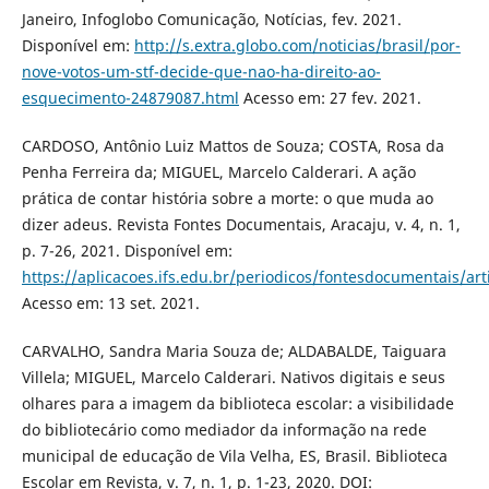
Janeiro, Infoglobo Comunicação, Notícias, fev. 2021.
Disponível em:
http://s.extra.globo.com/noticias/brasil/por-
nove-votos-um-stf-decide-que-nao-ha-direito-ao-
esquecimento-24879087.html
Acesso em: 27 fev. 2021.
CARDOSO, Antônio Luiz Mattos de Souza; COSTA, Rosa da
Penha Ferreira da; MIGUEL, Marcelo Calderari. A ação
prática de contar história sobre a morte: o que muda ao
dizer adeus. Revista Fontes Documentais, Aracaju, v. 4, n. 1,
p. 7-26, 2021. Disponível em:
https://aplicacoes.ifs.edu.br/periodicos/fontesdocumentais/art
Acesso em: 13 set. 2021.
CARVALHO, Sandra Maria Souza de; ALDABALDE, Taiguara
Villela; MIGUEL, Marcelo Calderari. Nativos digitais e seus
olhares para a imagem da biblioteca escolar: a visibilidade
do bibliotecário como mediador da informação na rede
municipal de educação de Vila Velha, ES, Brasil. Biblioteca
Escolar em Revista, v. 7, n. 1, p. 1-23, 2020. DOI: