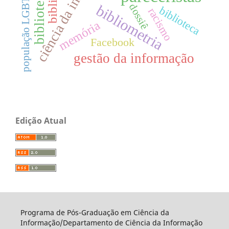
ciência da informação
população LGBTQIAPN+
bibliometria
dossiê
biblioteca
racismo
memória
Facebook
gestão da informação
Edição Atual
Programa de Pós-Graduação em Ciência da
Informação/Departamento de Ciência da Informação