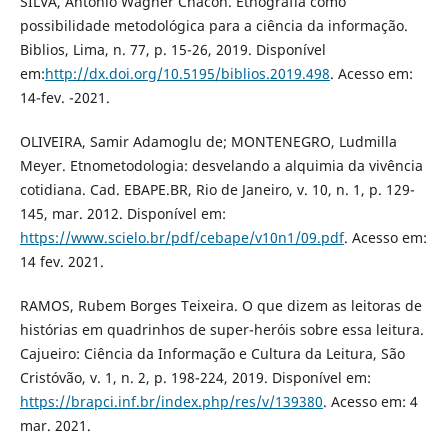
SILVA, Antônio Wagner Chacon. Etnografia como
possibilidade metodológica para a ciência da informação.
Biblios, Lima, n. 77, p. 15-26, 2019. Disponível
em:
http://dx.doi.org/10.5195/biblios.2019.498
. Acesso em:
14-fev. -2021.
OLIVEIRA, Samir Adamoglu de; MONTENEGRO, Ludmilla
Meyer. Etnometodologia: desvelando a alquimia da vivência
cotidiana. Cad. EBAPE.BR, Rio de Janeiro, v. 10, n. 1, p. 129-
145, mar. 2012. Disponível em:
https://www.scielo.br/pdf/cebape/v10n1/09.pdf
. Acesso em:
14 fev. 2021.
RAMOS, Rubem Borges Teixeira. O que dizem as leitoras de
histórias em quadrinhos de super-heróis sobre essa leitura.
Cajueiro: Ciência da Informação e Cultura da Leitura, São
Cristóvão, v. 1, n. 2, p. 198-224, 2019. Disponível em:
https://brapci.inf.br/index.php/res/v/139380
. Acesso em: 4
mar. 2021.