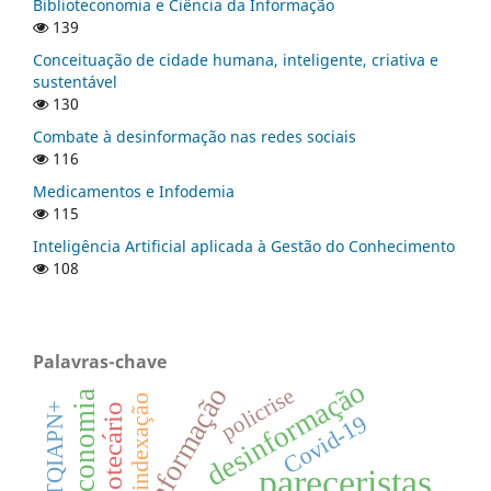
Biblioteconomia e Ciência da Informação
139
Conceituação de cidade humana, inteligente, criativa e
sustentável
130
Combate à desinformação nas redes sociais
116
Medicamentos e Infodemia
115
Inteligência Artificial aplicada à Gestão do Conhecimento
108
Palavras-chave
desinformação
policrise
biblioteconomia
indexação
bibliotecário
Covid-19
pareceristas