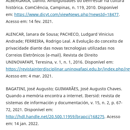
ALBERGARIA, Danilo. Ambiguidades do bem-estar na cultura
histórica. ComCiência, Campinas, n. 119, 2010. Disponível
em:
https://www.dicyt.com/viewNews.php?newsId=18477
.
Acesso em: 14 fev. 2021.
ALENCAR, Ianara de Sousa; PACHECO, Ludgard Vinicius
Andrade; FERREIRA, Rodrigo Leal. A Evolução do conceito de
privacidade diante das novas tecnologias utilizadas nos
Correios Eletrônicos (e-mail). Revista de Direito
UNINOVAFAPI, Teresina, v. 1, n. 1, 2016. Disponível em:
https://revistainterdisciplinar.uninovafapi.edu.br/index.php/re
Acesso em: 4 mar. 2021.
BAGATINI, José Augusto; GUIMARÃES, José Augusto Chaves.
Quando a memória encontra a internet. Ibersid: revista de
sistemas de información y documentación, v. 15, n. 2, p. 67-
72, 2021. Disponível em:
http://hdl.handle.net/20.500.11959/brapci/168275
. Acesso
em: 14 jan. 2022.