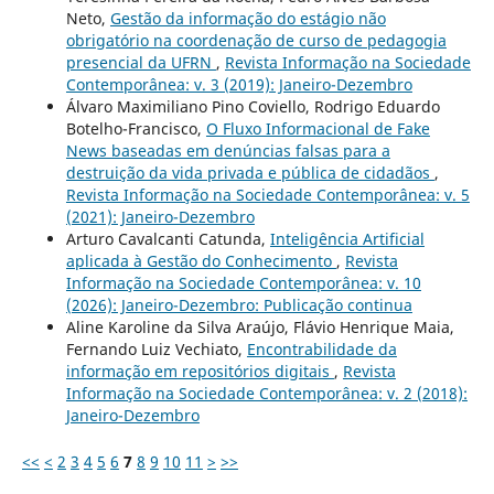
Neto,
Gestão da informação do estágio não
obrigatório na coordenação de curso de pedagogia
presencial da UFRN
,
Revista Informação na Sociedade
Contemporânea: v. 3 (2019): Janeiro-Dezembro
Álvaro Maximiliano Pino Coviello, Rodrigo Eduardo
Botelho-Francisco,
O Fluxo Informacional de Fake
News baseadas em denúncias falsas para a
destruição da vida privada e pública de cidadãos
,
Revista Informação na Sociedade Contemporânea: v. 5
(2021): Janeiro-Dezembro
Arturo Cavalcanti Catunda,
Inteligência Artificial
aplicada à Gestão do Conhecimento
,
Revista
Informação na Sociedade Contemporânea: v. 10
(2026): Janeiro-Dezembro: Publicação continua
Aline Karoline da Silva Araújo, Flávio Henrique Maia,
Fernando Luiz Vechiato,
Encontrabilidade da
informação em repositórios digitais
,
Revista
Informação na Sociedade Contemporânea: v. 2 (2018):
Janeiro-Dezembro
<<
<
2
3
4
5
6
7
8
9
10
11
>
>>