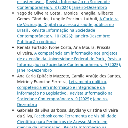
e sustentável
,
Revista Informação na Sociedade
Contemporânea: v. 8 (2024): Janeiro-Dezembro
Yago de Oliveira Costa , Monica Tenaglia, Gilberto
Gomes Cândido , Lungile Precious Luthuli,
A Carteira
de Vacinação Digital no acesso à saúde pública no
Brasil
,
Revista Informação na Sociedade
Contemporânea: v. 10 (2026): Janeiro-Dezembro:
Publicação continua
Renata Furtado, Ivone Costa, Ana Moura, Priscila
Oliveira,
A competência em informação nos projetos
de extensão da Universidade Federal do Pará
,
Revista
Informação na Sociedade Contemporânea: v. 9 (2025):
Janeiro-Dezembro
Ana Carla Epitácio Mazzeto, Camila Araújo dos Santos,
Meiriely Francine Ferreira,
Letramento político,
competência em informação e integridade da
informação no Legislativo
,
Revista Informação na
Sociedade Contemporânea: v. 9 (2025): Janeiro-
Dezembro
Gabriela da Silva Barbosa, Ilaydiany Cristina Oliveira
da Silva,
Facebook como Ferramenta de Visibilidade
Científica para Periódicos de Acesso Aberto em
Ciência da Informação
,
Revista Informação na