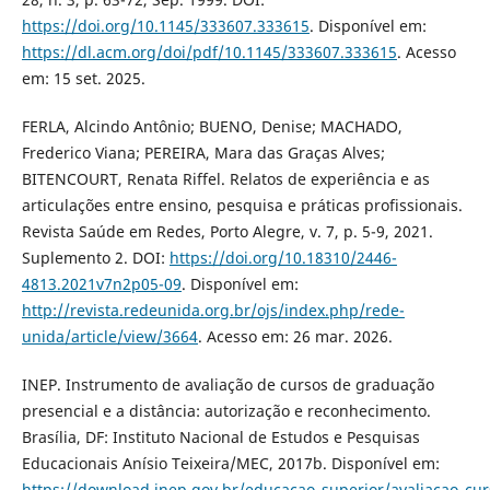
https://doi.org/10.1145/333607.333615
. Disponível em:
https://dl.acm.org/doi/pdf/10.1145/333607.333615
. Acesso
em: 15 set. 2025.
FERLA, Alcindo Antônio; BUENO, Denise; MACHADO,
Frederico Viana; PEREIRA, Mara das Graças Alves;
BITENCOURT, Renata Riffel. Relatos de experiência e as
articulações entre ensino, pesquisa e práticas profissionais.
Revista Saúde em Redes, Porto Alegre, v. 7, p. 5-9, 2021.
Suplemento 2. DOI:
https://doi.org/10.18310/2446-
4813.2021v7n2p05-09
. Disponível em:
http://revista.redeunida.org.br/ojs/index.php/rede-
unida/article/view/3664
. Acesso em: 26 mar. 2026.
INEP. Instrumento de avaliação de cursos de graduação
presencial e a distância: autorização e reconhecimento.
Brasília, DF: Instituto Nacional de Estudos e Pesquisas
Educacionais Anísio Teixeira/MEC, 2017b. Disponível em:
https://download.inep.gov.br/educacao_superior/avaliacao_c