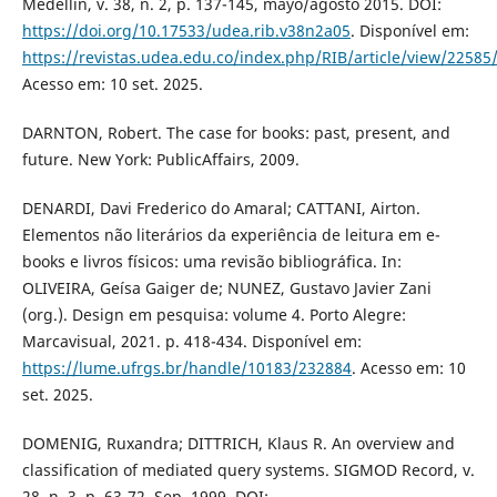
Medellín, v. 38, n. 2, p. 137-145, mayo/agosto 2015. DOI:
https://doi.org/10.17533/udea.rib.v38n2a05
. Disponível em:
https://revistas.udea.edu.co/index.php/RIB/article/view/22585
Acesso em: 10 set. 2025.
DARNTON, Robert. The case for books: past, present, and
future. New York: PublicAffairs, 2009.
DENARDI, Davi Frederico do Amaral; CATTANI, Airton.
Elementos não literários da experiência de leitura em e-
books e livros físicos: uma revisão bibliográfica. In:
OLIVEIRA, Geísa Gaiger de; NUNEZ, Gustavo Javier Zani
(org.). Design em pesquisa: volume 4. Porto Alegre:
Marcavisual, 2021. p. 418-434. Disponível em:
https://lume.ufrgs.br/handle/10183/232884
. Acesso em: 10
set. 2025.
DOMENIG, Ruxandra; DITTRICH, Klaus R. An overview and
classification of mediated query systems. SIGMOD Record, v.
28, n. 3, p. 63-72, Sep. 1999. DOI: