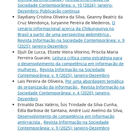
Sociedade Contemporânea: v. 10 (2026): Janeiro-
Dezembro: Publicação continua
Ilaydiany Cristina Oliveira da Silva, Geanny Beatriz da
Cruz Mendonça, Iuryanne Pereira de Medeiros,
O
cenário informacional acerca da Chikungunya no
Brasil a partir de uma perspectiva webmétrica
,
Revista Informação na Sociedade Contemporânea: v. 9
(2025): Janeiro-Dezembro
Djuli De Lucca, Elizete Vieira Vitorino, Priscila Maria
Ferreira Guarate,
Leitura crítica como estratégia para
o desenvolvimento da competência em informação de
mulheres
,
Revista Informação na Sociedade
Contemporânea: v. 9 (2025): Janeiro-Dezembro
Lais Pereira de Oliveira,
Por uma abordagem temática
de organização da informação
,
Revista Informação na
Sociedade Contemporânea: v. 4 (2020): Janeiro-
Dezembro
Erinaldo Dias Valério, Ísis Trindade da Silva Cunha,
Édla Barbosa de Santana, André Luiz Avelino da Silva,
Desenvolvimento de competência em informação
antirracista
,
Revista Informação na Sociedade
Contemporânea: v. 9 (2025): Janeiro-Dezembro