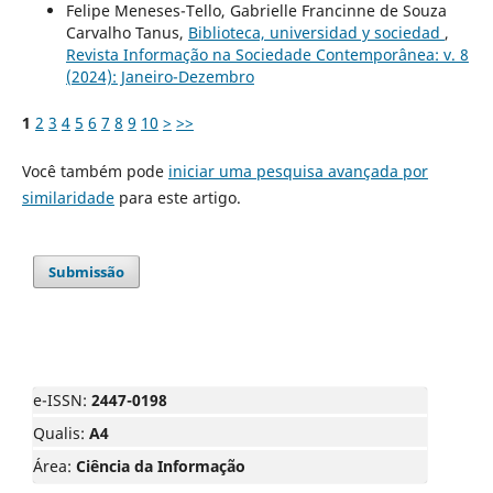
Felipe Meneses-Tello, Gabrielle Francinne de Souza
Carvalho Tanus,
Biblioteca, universidad y sociedad
,
Revista Informação na Sociedade Contemporânea: v. 8
(2024): Janeiro-Dezembro
1
2
3
4
5
6
7
8
9
10
>
>>
Você também pode
iniciar uma pesquisa avançada por
similaridade
para este artigo.
Submissão
e-ISSN:
2447-0198
Qualis:
A4
Área:
Ciência da Informação