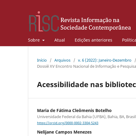
Sobre
Atual
Edições anteriores
Polític
Início
/
Arquivos
/
v. 6 (2022): Janeiro-Dezembro
Dossiê XV Encontro Nacional de Informação e Pesqui
Acessibilidade nas bibliote
Maria de Fátima Cleômenis Botelho
Universidade Federal da Bahia (UFBA), Bahia, BA, Brasil
https://orcid.org/0000-0002-3304-5243
Nelijane Campos Menezes