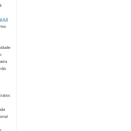
á
l 4.0
rios
s
sidade
o
eira
 não
tratos
ada
ional
l