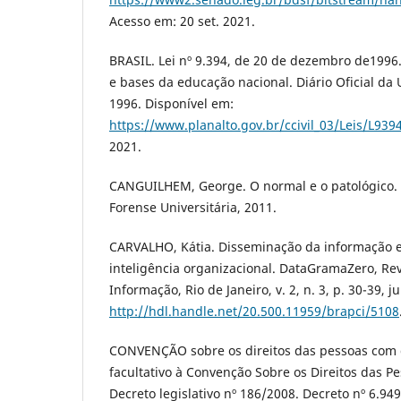
Acesso em: 20 set. 2021.
BRASIL. Lei nº 9.394, de 20 de dezembro de1996.
e bases da educação nacional. Diário Oficial da U
1996. Disponível em:
https://www.planalto.gov.br/ccivil_03/Leis/L939
2021.
CANGUILHEM, George. O normal e o patológico. 7.
Forense Universitária, 2011.
CARVALHO, Kátia. Disseminação da informação 
inteligência organizacional. DataGramaZero, Rev
Informação, Rio de Janeiro, v. 2, n. 3, p. 30-39, 
http://hdl.handle.net/20.500.11959/brapci/5108
CONVENÇÃO sobre os direitos das pessoas com d
facultativo à Convenção Sobre os Direitos das P
Decreto legislativo nº 186/2008. Decreto nº 6.949/