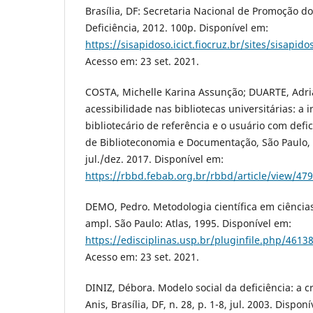
Brasília, DF: Secretaria Nacional de Promoção d
Deficiência, 2012. 100p. Disponível em:
https://sisapidoso.icict.fiocruz.br/sites/sisapid
Acesso em: 23 set. 2021.
COSTA, Michelle Karina Assunção; DUARTE, Adrian
acessibilidade nas bibliotecas universitárias: a 
bibliotecário de referência e o usuário com defic
de Biblioteconomia e Documentação, São Paulo, SP
jul./dez. 2017. Disponível em:
https://rbbd.febab.org.br/rbbd/article/view/479
DEMO, Pedro. Metodologia científica em ciências s
ampl. São Paulo: Atlas, 1995. Disponível em:
https://edisciplinas.usp.br/pluginfile.php/
Acesso em: 23 set. 2021.
DINIZ, Débora. Modelo social da deficiência: a cr
Anis, Brasília, DF, n. 28, p. 1-8, jul. 2003. Dispon