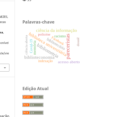
NEZES,
Palavras-chave
tecas
ciência da informação
ea
,
biblioteca universitária
policrise
pareceristas
racismo
ciência aberta
Facebook
bibliotecário
dossiê
Covid-19
memória
onível
bibliometria
cle/vie
biblioteconomia
indexação
acesso aberto
Edição Atual
mação