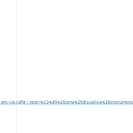
fica_em_cie.pdf#:~:text=%C3%89%20uma%20disciplina%20instrume