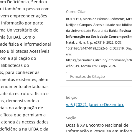
om Deficiência. Sendo a
nclui também a pessoa com
Como Citar
s devem empreender ações
BOTELHO, Maria de Fátima Cleômenis; ME
 informação por parte
Nelijane Campos. Acessibilidade nas biblio
ma Universitário de
da Universidade Federal da Bahia.
Revista
ahia (UFBA). Com o
Informação na Sociedade Contemporân
Natal, v. 6, n. 1, p. e27519, 2022. DOI:
ade física e informacional
10.21680/2447-0198.2022v6n0ID27519. Disp
eto Bibliotecas Acessíveis
em:
com a aplicação do
https://periodicos.ufrn.br/informacao/arti
 Bibliotecas do
w/27519. Acesso em: 7 ago. 2026.
ms
, para conhecer as
Fomatos de Citação
amentos existentes, além
atendimento ofertado nas
ade da estrutura física e
Edição
ecas, demonstrando a
v. 6 (2022): Janeiro-Dezembro
ciais na adequação de
cíficos que permitam a
Seção
 atenda às necessidades
Dossiê XV Encontro Nacional de
eficiência na UFBA e da
Informação e Pesquisa em Infor