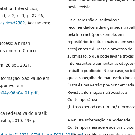
nesta revista.
bilità. Intersticios,
, v. 2, n. 1, p. 87-96,
Os autores são autorizados e
cle/view/2382
. Acesso em:
recomendados a divulgar seus trabal
pela Internet (por exemplo, em
repositórios institucionais ou em seu
uccess: a britsh
sites) antes e durante o processo de
ensamiento Crítico,
submissão, o que pode levar a trocas
interessantes e aumentar as citações 
m: 20 set. 2021.
trabalho publicado. Nesse caso, solic
que o cabeçalho do manuscrito indiq
nformação. São Paulo em
"Esta é uma versão pre-print enviada
isponível em:
Revista Informação na Sociedade
8n04/v08n04_01.pdf
.
Contemporânea
(https://periodicos.ufrn.br/informac
ca Federativa do Brasil:
A Revista Informação na Sociedade
ília, 2010. 496 p.
Contemporânea adere aos principios 
valores da publicação científica como
ndle/id/518231/CF88_Livro_EC91_2016.pdf
.