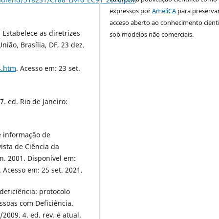
expressos por
AmeliCA
para preserva
acceso aberto ao conhecimento cientí
 Estabelece as diretrizes
sob modelos não comerciais.
nião, Brasília, DF, 23 dez.
4.htm
. Acesso em: 23 set.
 ed. Rio de Janeiro:
e informação de
ista de Ciência da
jun. 2001. Disponível em:
. Acesso em: 25 set. 2021.
eficiência: protocolo
essoas com Deficiência.
2009. 4. ed. rev. e atual.