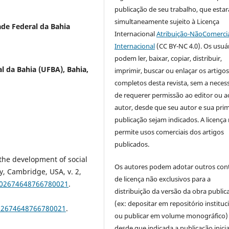
publicação de seu trabalho, que estar
simultaneamente sujeito à Licença
ade Federal da Bahia
Internacional
Atribuição-NãoComercia
Internacional
(CC BY-NC 4.0). Os usuá
podem ler, baixar, copiar, distribuir,
l da Bahia (UFBA), Bahia,
imprimir, buscar ou enlaçar os artigo
completos desta revista, sem a neces
de requerer permissão ao editor ou a
autor, desde que seu autor e sua prim
publicação sejam indicados. A licença
permite usos comerciais dos artigos
publicados.
the development of social
Os autores podem adotar outros con
ty, Cambridge, USA, v. 2,
de licença não exclusivos para a
0/02674648766780021
.
distribuição da versão da obra public
(ex: depositar em repositório instituc
/02674648766780021
.
ou publicar em volume monográfico)
desde que indicada a publicação inicia