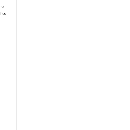
r o
fico