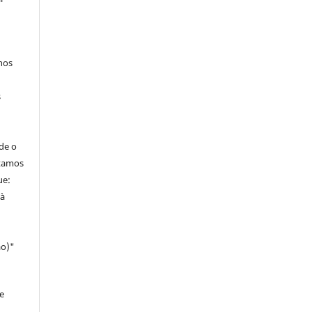
hos
s
de o
itamos
ue:
 à
ao)"
e