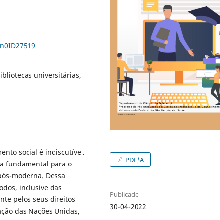
6n0ID27519
ibliotecas universitárias,
nto social é indiscutível.
PDF/A
cia fundamental para o
 pós-moderna. Dessa
odos, inclusive das
Publicado
nte pelos seus direitos
30-04-2022
zação das Nações Unidas,