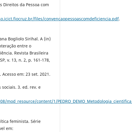
os Direitos da Pessoa com
oso.icict.fiocruz.br/files/convencaopessoascomdeficiencia.pdf
.
a Bogliolo Sirihal. A (in)
interação entre o
iência. Revista Brasileira
, v. 13, n. 2, p. 161-178,
. Acesso em: 23 set. 2021.
ociais. 3. ed. rev. e
4613808/mod_resource/content/1/PEDRO_DEMO_Metodologia_cienti
ítica feminista. Série
ível em: