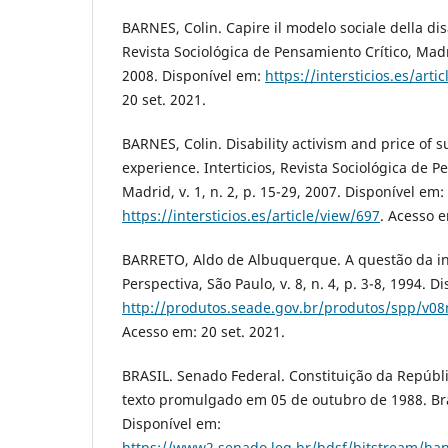
BARNES, Colin. Capire il modelo sociale della disa
Revista Sociológica de Pensamiento Crítico, Madrid
2008. Disponível em:
https://intersticios.es/arti
20 set. 2021.
BARNES, Colin. Disability activism and price of s
experience. Interticios, Revista Sociológica de P
Madrid, v. 1, n. 2, p. 15-29, 2007. Disponível em:
https://intersticios.es/article/view/697
. Acesso e
BARRETO, Aldo de Albuquerque. A questão da i
Perspectiva, São Paulo, v. 8, n. 4, p. 3-8, 1994. D
http://produtos.seade.gov.br/produtos/spp/v0
Acesso em: 20 set. 2021.
BRASIL. Senado Federal. Constituição da Repúbli
texto promulgado em 05 de outubro de 1988. Bras
Disponível em:
https://www2.senado.leg.br/bdsf/bitstream/ha