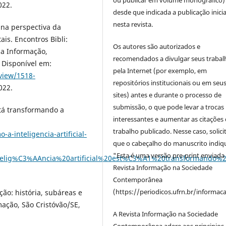
ou publicar em volume monográfico)
022.
desde que indicada a publicação inicia
nesta revista.
na perspectiva da
is. Encontros Bibli:
Os autores são autorizados e
da Informação,
recomendados a divulgar seus trabal
3. Disponível em:
pela Internet (por exemplo, em
/view/1518-
repositórios institucionais ou em seu
022.
sites) antes e durante o processo de
submissão, o que pode levar a trocas
stá transformando a
interessantes e aumentar as citações 
:
trabalho publicado. Nesse caso, solic
-inteligencia-artificial-
que o cabeçalho do manuscrito indiq
"Esta é uma versão pre-print enviada
intelig%C3%AAncia%20artificial%20est%C3%A1%20transforman
Revista Informação na Sociedade
Contemporânea
(https://periodicos.ufrn.br/informac
ão: história, subáreas e
ação, São Cristóvão/SE,
A Revista Informação na Sociedade