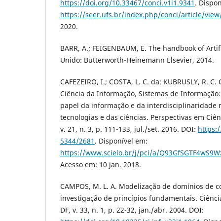
https://doi.org/10.33467/conci.v1i1.9341
. Dispo
https://seer.ufs.br/index.php/conci/article/vie
2020.
BARR, A.; FEIGENBAUM, E. The handbook of Artific
Unido: Butterworth-Heinemann Elsevier, 2014.
CAFEZEIRO, I.; COSTA, L. C. da; KUBRUSLY, R. C.
Ciência da Informação, Sistemas de Informação:
papel da informação e da interdisciplinaridade
tecnologias e das ciências. Perspectivas em Ciênc
v. 21, n. 3, p. 111-133, jul./set. 2016. DOI:
https:
5344/2681
. Disponível em:
https://www.scielo.br/j/pci/a/Q93GfSGTF4wS9W
Acesso em: 10 jan. 2018.
CAMPOS, M. L. A. Modelização de domínios de 
investigação de princípios fundamentais. Ciência
DF, v. 33, n. 1, p. 22-32, jan./abr. 2004. DOI: