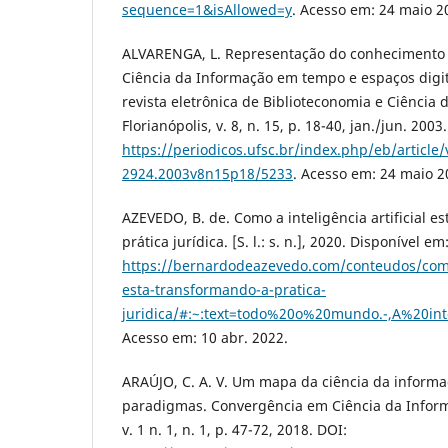
sequence=1&isAllowed=y
. Acesso em: 24 maio 2
ALVARENGA, L. Representação do conhecimento 
Ciência da Informação em tempo e espaços digita
revista eletrônica de Biblioteconomia e Ciência 
Florianópolis, v. 8, n. 15, p. 18-40, jan./jun. 200
https://periodicos.ufsc.br/index.php/eb/article
2924.2003v8n15p18/5233
. Acesso em: 24 maio 2
AZEVEDO, B. de. Como a inteligência artificial e
prática jurídica. [S. l.: s. n.], 2020. Disponível em
https://bernardodeazevedo.com/conteudos/como-a
esta-transformando-a-pratica-
juridica/#:~:text=todo%20o%20mundo.-,A%20
Acesso em: 10 abr. 2022.
ARAÚJO, C. A. V. Um mapa da ciência da informaç
paradigmas. Convergência em Ciência da Inform
v. 1 n. 1, n. 1, p. 47-72, 2018. DOI: