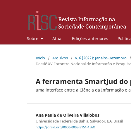
Sobre
Atual
Edições anteriores
Polític
Início
/
Arquivos
/
v. 6 (2022): Janeiro-Dezembro
Dossiê XV Encontro Nacional de Informação e Pesqui
A ferramenta SmartJud do p
uma interface entre a Ciência da Informação e a I
Ana Paula de Oliveira Villalobos
Universidade Federal da Bahia, Salvador, BA, Brasil
https://orcid.org/0000-0003-3151-156X