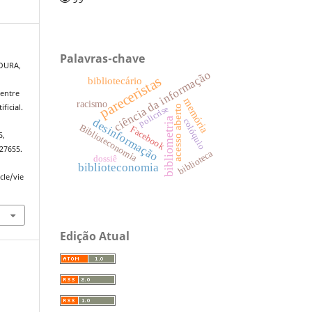
Palavras-chave
TOURA,
ciência da informação
pareceristas
bibliotecário
 entre
memória
racismo
ficial.
acesso aberto
policrise
bibliometria
desinformação
colóquio
Biblioteconomia
Facebook
5,
27655.
biblioteca
dossiê
biblioteconomia
cle/vie
Edição Atual