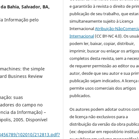
e garantirão à revista o direito de pri
da Bahia, Salvador, BA,
publicação de seu trabalho, que estar
da Informação pelo
simultaneamente sujeito à Licença
Internacional
Atribuição-NãoComercia
Internacional
(CC BY-NC 4.0). Os usuá
podem ler, baixar, copiar, distribuir,
imprimir, buscar ou enlaçar os artigo
completos desta revista, sem a neces
de requerer permissão ao editor ou a
 machines: the simple
autor, desde que seu autor e sua prim
rvard Business Review
publicação sejam indicados. A licença
permite usos comerciais dos artigos
publicados.
mação: suas
isadores do campo no
Os autores podem adotar outros con
ência da Informação) –
de licença não exclusivos para a
polis, 2005. Disponível
distribuição da versão da obra public
(ex: depositar em repositório instituc
123456789/102010/212813.pdf?