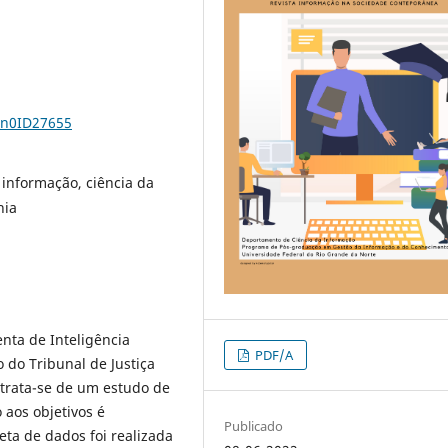
6n0ID27655
a informação, ciência da
hia
nta de Inteligência
PDF/A
o do Tribunal de Justiça
trata-se de um estudo de
aos objetivos é
Publicado
leta de dados foi realizada