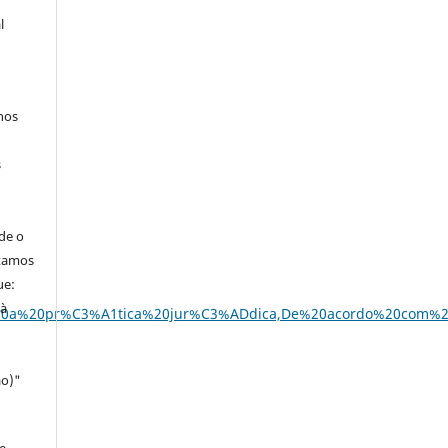
l
hos
s
de o
itamos
ue:
 à
do%20a%20pr%C3%A1tica%20jur%C3%ADdica,De%20acordo%20com%2
ao)"