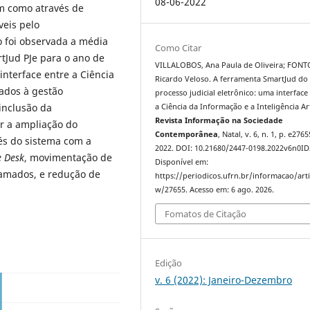
08-06-2022
m como através de
veis pelo
 foi observada a média
Como Citar
tJud PJe para o ano de
VILLALOBOS, Ana Paula de Oliveira; FON
interface entre a Ciência
Ricardo Veloso. A ferramenta SmartJud do
nados à gestão
processo judicial eletrônico: uma interface
 inclusão da
a Ciência da Informação e a Inteligência Arti
Revista Informação na Sociedade
car a ampliação do
Contemporânea
, Natal, v. 6, n. 1, p. e2765
és do sistema com a
2022. DOI: 10.21680/2447-0198.2022v6n0ID
e Desk
, movimentação de
Disponível em:
hamados, e redução de
https://periodicos.ufrn.br/informacao/arti
w/27655. Acesso em: 6 ago. 2026.
Fomatos de Citação
Edição
v. 6 (2022): Janeiro-Dezembro