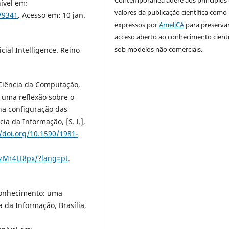
Contemporânea adere aos principios 
nível em:
valores da publicação científica como
w/9341
. Acesso em: 10 jan.
expressos por
AmeliCA
para preserva
acceso aberto ao conhecimento cientí
sob modelos não comerciais.
ial Intelligence. Reino
 Ciência da Computação,
 uma reflexão sobre o
 na configuração das
ia da Informação, [S. l.],
//doi.org/10.1590/1981-
zMr4Lt8px/?lang=pt
.
conhecimento: uma
 da Informação, Brasília,