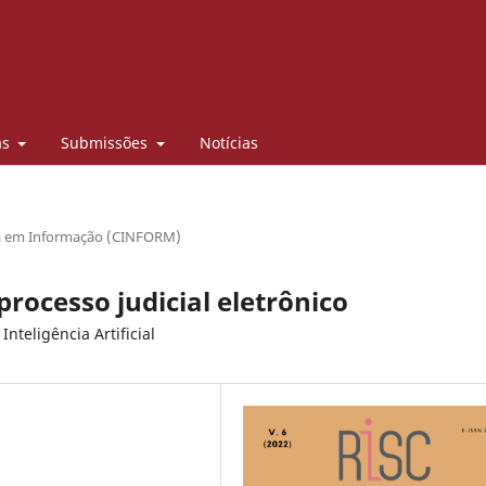
as
Submissões
Notícias
/
sa em Informação (CINFORM)
rocesso judicial eletrônico
nteligência Artificial