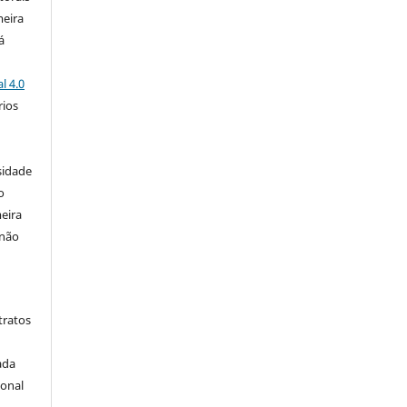
meira
á
l 4.0
rios
s
sidade
o
eira
 não
tratos
ada
ional