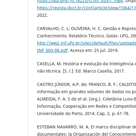
https://doi.org/10.18225/ci.inf..v33i1.1064
. Disp
https://revista.ibict.br/ciinf/article/view/1064/1
2022.
CARVALHO, C. L; OLIVEIRA, H. C. Gestão e Repre
Conhecimento. Relatório Técnico. Goiás: UFG, 20
http://ww2.inf.ufg.br/sites/default/files/uploads
INF_003-08.pdf
. Acesso em: 25 jul. 2019.
CASELLA, M. História e evolução da Inteligência
não técnica. [S. l.]: Ed. Marco Casella, 2017.
CASTRO JÚNIOR, A.P. de; FRANCO, B. F.; CALIXTO
informação em grandes volumes de dados no pode
ALMEIDA, F. A. S de et al. (org.). Coletânia Luso-
Informação, Cooperação em Redes e Competitivid
Universidade do Porto, 2014. Cap. 2, p. 61-78.
ESTEBAN NAVARRO, M. A. El marco disciplinar de
documentales: la Organización del Conocimiento 