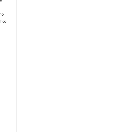
e
r o
fico