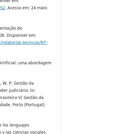
onível em:
152
. Acesso em: 24 maio
sentação do
08. Disponível em:
/relatorios-tecnicos/RT-
 Artificial: uma abordagem
, W. P. Gestão da
r judiciário. In:
Brasileira V/ Gestão da
ade. Porto (Portugal):
 los lenguajes
y las ciencias sociales.