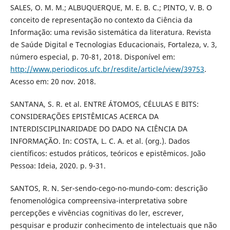
SALES, O. M. M.; ALBUQUERQUE, M. E. B. C.; PINTO, V. B. O
conceito de representação no contexto da Ciência da
Informação: uma revisão sistemática da literatura. Revista
de Saúde Digital e Tecnologias Educacionais, Fortaleza, v. 3,
número especial, p. 70-81, 2018. Disponível em:
http://www.periodicos.ufc.br/resdite/article/view/39753
.
Acesso em: 20 nov. 2018.
SANTANA, S. R. et al. ENTRE ÁTOMOS, CÉLULAS E BITS:
CONSIDERAÇÕES EPISTÊMICAS ACERCA DA
INTERDISCIPLINARIDADE DO DADO NA CIÊNCIA DA
INFORMAÇÃO. In: COSTA, L. C. A. et al. (org.). Dados
científicos: estudos práticos, teóricos e epistêmicos. João
Pessoa: Ideia, 2020. p. 9-31.
SANTOS, R. N. Ser-sendo-cego-no-mundo-com: descrição
fenomenológica compreensiva-interpretativa sobre
percepções e vivências cognitivas do ler, escrever,
pesquisar e produzir conhecimento de intelectuais que não