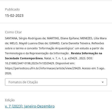
Publicado
15-02-2023
Como Citar
SANTANA, Sérgio Rodrigues de; MARTINS, Eliane Epifane; MENEZES, Lília Mara
de; MELO, Maytê Luanna Dias de; GIRARD, Carla Daniella Teixeira. Reflexões
sobre o termo e conceito ‘Informação Arqueológica’: um estudo a partir da
Terminologia e da Representação da Informação .
Revista Informação na
Sociedade Contemporânea
, Natal, v. 7, n. 1, p. e29429 , 2023. DOI:
10.21680/2447-0198.2023v7n1ID29429. Disponível em:
https://periodicos.ufrn.br/informacao/article/view/29429. Acesso em: 5 ago.
2026.
Fomatos de Citação
Edição
v. 7 (2023): Janeiro-Dezembro