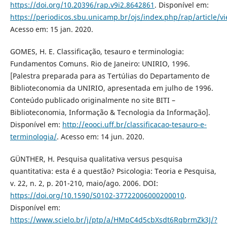
https://doi.org/10.20396/rap.v9i2.8642861
. Disponível em:
https://periodicos.sbu.unicamp.br/ojs/index.php/rap/article/
Acesso em: 15 jan. 2020.
GOMES, H. E. Classificação, tesauro e terminologia:
Fundamentos Comuns. Rio de Janeiro: UNIRIO, 1996.
[Palestra preparada para as Tertúlias do Departamento de
Biblioteconomia da UNIRIO, apresentada em julho de 1996.
Conteúdo publicado originalmente no site BITI –
Biblioteconomia, Informação & Tecnologia da Informação].
Disponível em:
http://eooci.uff.br/classificacao-tesauro-e-
terminologia/
. Acesso em: 14 jun. 2020.
GÜNTHER, H. Pesquisa qualitativa versus pesquisa
quantitativa: esta é a questão? Psicologia: Teoria e Pesquisa,
v. 22, n. 2, p. 201-210, maio/ago. 2006. DOI:
https://doi.org/10.1590/S0102-37722006000200010
.
Disponível em:
https://www.scielo.br/j/ptp/a/HMpC4d5cbXsdt6RqbrmZk3J/?