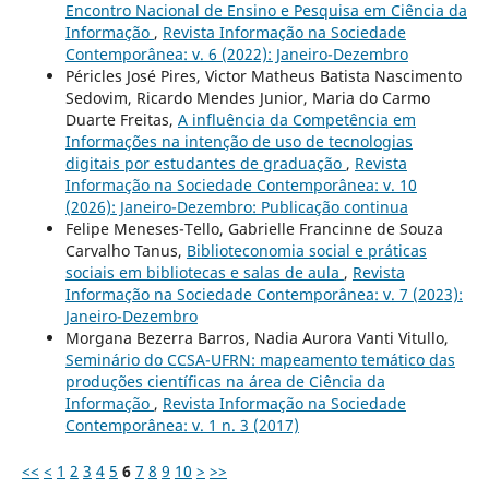
Encontro Nacional de Ensino e Pesquisa em Ciência da
Informação
,
Revista Informação na Sociedade
Contemporânea: v. 6 (2022): Janeiro-Dezembro
Péricles José Pires, Victor Matheus Batista Nascimento
Sedovim, Ricardo Mendes Junior, Maria do Carmo
Duarte Freitas,
A influência da Competência em
Informações na intenção de uso de tecnologias
digitais por estudantes de graduação
,
Revista
Informação na Sociedade Contemporânea: v. 10
(2026): Janeiro-Dezembro: Publicação continua
Felipe Meneses-Tello, Gabrielle Francinne de Souza
Carvalho Tanus,
Biblioteconomia social e práticas
sociais em bibliotecas e salas de aula
,
Revista
Informação na Sociedade Contemporânea: v. 7 (2023):
Janeiro-Dezembro
Morgana Bezerra Barros, Nadia Aurora Vanti Vitullo,
Seminário do CCSA-UFRN: mapeamento temático das
produções científicas na área de Ciência da
Informação
,
Revista Informação na Sociedade
Contemporânea: v. 1 n. 3 (2017)
<<
<
1
2
3
4
5
6
7
8
9
10
>
>>