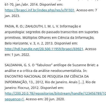
61-70, jan./abr. 2014. Disponível em:
https://brapci.inf.br/index.php/res/v/91931
. Acesso em: 7
jan. 2023.
PAIVA, R. O.; ZAHLOUTH, I. M. L. V. Informação e
arqueologia: segredos do passado transcritos em suportes
primitivos. Múltiplos Olhares em Ciência da Informação,
Belo Horizonte, v. 3, n. 2, 2013. Disponível em:
http://hdl.handle.net/20.500.11959/brapci/69921
. Acesso
em: 1 jun. 2022.
SALDANHA, G. S. O “fabuloso” antílope de Suzanne Briet: a
análise e a crítica da análise neodocumentalista. In:
ENCONTRO NACIONAL DE PESQUISA EM CIÊNCIA DA
INFORMAÇÃO, 13., 2012, Rio de Janeiro. Anais [...]. Rio de
Janeiro: Fiocruz, 2012. Disponível em:
http://200.20.0.78/repositorios/bitstream/handle/123456789
sequence=1
. Acesso em: 20 jun. 2020.