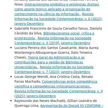
Novo,
Interacionismo simbólico e ontologias digitais
como aporte teórico aplicado à organização do
conhecimento na ciência da informação
,
Revista
Informação na Sociedade Contemporânea: v. 6 (2022):
Janeiro-Dezembro
Gabrielle Francinne de Souza Carvalho Tanus, Daniela
Cândido da Silva,
Biblioteconomia social, crítica e
progressista
,
Revista Informação na Sociedade
Contemporânea: v. 3 (2019): Janeiro-Dezembro
Luciano Pereira dos Santos Cavalcante, Maria Aurea
Montenegro Albuquerque Guerra, Italo Teixeira
Chaves,
Teoria Geral da Administração e as
contribuições para a gestão de Bibliotecas
Universitárias
,
Revista Informação na Sociedade
Contemporânea: v. 7 (2023): Janeiro-Dezembro
Lucas George Wendt, Ana Cristina Costa, Renata
Farias Machado,
Convergências entre competência
científica e competências infocomunicacionais
,
Revista Informação na Sociedade Contemporânea: v. 9
(2025): Janeiro-Dezembro
Raymundo das Neves Machado, Gillian Leandro de
Queiroga Lima,
Apresentação do Dossiê XV CINFORM –