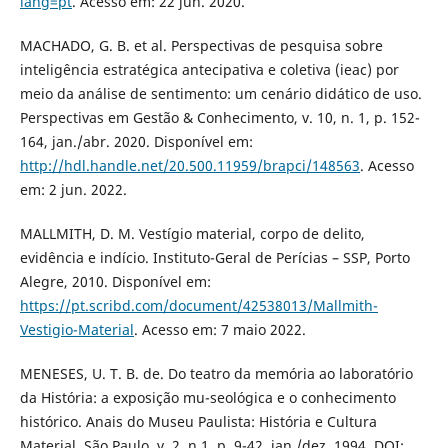
lang=pt
. Acesso em: 22 jun. 2020.
MACHADO, G. B. et al. Perspectivas de pesquisa sobre
inteligência estratégica antecipativa e coletiva (ieac) por
meio da análise de sentimento: um cenário didático de uso.
Perspectivas em Gestão & Conhecimento, v. 10, n. 1, p. 152-
164, jan./abr. 2020. Disponível em:
http://hdl.handle.net/20.500.11959/brapci/148563
. Acesso
em: 2 jun. 2022.
MALLMITH, D. M. Vestígio material, corpo de delito,
evidência e indício. Instituto-Geral de Perícias – SSP, Porto
Alegre, 2010. Disponível em:
https://pt.scribd.com/document/42538013/Mallmith-
Vestigio-Material
. Acesso em: 7 maio 2022.
MENESES, U. T. B. de. Do teatro da memória ao laboratório
da História: a exposição mu-seológica e o conhecimento
histórico. Anais do Museu Paulista: História e Cultura
Material, São Paulo, v. 2, n.1, p. 9-42, jan./dez. 1994. DOI: