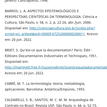
Janeiro: Contraponto, 1996.
BARROS, L. A. ASPECTOS EPISTEMOLÓGICOS E
PERSPECTIVAS CIENTÍFICAS DA TERMINOLOGIA. Ciência e
Cultura, São Paulo, v. 58, n. 2, p. 22-26, abr./jun. 2006.
Disponível em:
http://cienciaecultura.bvs.br/scielo.php?
script=sci_arttext&pid=S0009-67252006000200011
. Acesso
em: 20 jun. 2022.
BRIET, S. Qu’est-ce que la documentation? Paris: Édit -
Éditions Documentaires Industriales et Techniques, 1951.
Disponível em:
http://martinetl.free.fr/suzannebriet/questcequeladocumentati
Acesso em: 20 jun. 2022.
CABRÉ, M. T. La terminología: teoria, metodología,
aplicaciones. Barcelona: Antártica/Empúres, 1993.
CALDARELLI, S. B.; SANTOS, M. C. M. M. Arqueologia de
Contrato no Brasil. Revista USP, São Paulo, n. 44, p. 52-73,