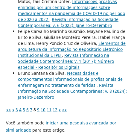
Matos, Tais Cristina Unfer,
Informações proativas
emitidas por um centro de informações sobre
medicamentos na pandemia de COVID-19 no período
de 2020 a 2022
,
Revista Informação na Sociedade
Contemporânea: v. 6 (2022): Janeiro-Dezembro
Felipe Carvalho Marinho Gusmão, Mayane Paulino de
Brito e Silva, Giuliane Monteiro Pereira, Izabel França
de Lima, Henry Poncio Cruz de Oliveira,
Elementos de
arquitetura da informação no Repositório Eletrônico
Institucional da UFPB
,
Revista Informação na
Sociedade Contemporânea: v. 1 (2017): Número
especial - Repositórios Digitais
Bruno Santana da Silva,
Necessidades e
comportamentos informacionais de profissionais de
enfermagem no tratamento de feridas
,
Revista
Informação na Sociedade Contemporânea: v. 8 (2024):
Janeiro-Dezembro
<<
<
3
4
5
6
7
8
9
10
11
12
>
>>
Você também pode
iniciar uma pesquisa avançada por
similaridade
para este artigo.