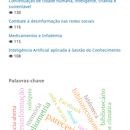
Conceituação de cidade humana, inteligente, criativa e
sustentável
130
Combate à desinformação nas redes sociais
116
Medicamentos e Infodemia
115
Inteligência Artificial aplicada à Gestão do Conhecimento
108
Palavras-chave
biblioteconomia
desinformação
bibliotecário
colóquio
redes sociais
biblioteca
Facebook
bibliometria
memória
crise climática
ciência aberta
dossiê
pareceristas