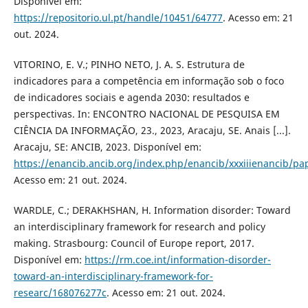
Disponível em:
https://repositorio.ul.pt/handle/10451/64777
. Acesso em: 21
out. 2024.
VITORINO, E. V.; PINHO NETO, J. A. S. Estrutura de
indicadores para a competência em informação sob o foco
de indicadores sociais e agenda 2030: resultados e
perspectivas. In: ENCONTRO NACIONAL DE PESQUISA EM
CIÊNCIA DA INFORMAÇÃO, 23., 2023, Aracaju, SE. Anais [...].
Aracaju, SE: ANCIB, 2023. Disponível em:
https://enancib.ancib.org/index.php/enancib/xxxiiienancib/pa
Acesso em: 21 out. 2024.
WARDLE, C.; DERAKHSHAN, H. Information disorder: Toward
an interdisciplinary framework for research and policy
making. Strasbourg: Council of Europe report, 2017.
Disponível em:
https://rm.coe.int/information-disorder-
toward-an-interdisciplinary-framework-for-
researc/168076277c
. Acesso em: 21 out. 2024.