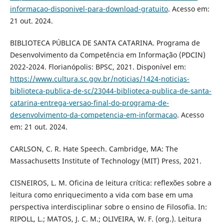
informacao-disponivel-para-download-gratuito
. Acesso em:
21 out. 2024.
BIBLIOTECA PÚBLICA DE SANTA CATARINA. Programa de
Desenvolvimento da Competência em Informação (PDCIN)
2022-2024. Florianópolis: BPSC, 2021. Disponível em:
https://www.cultura.sc.gov.br/noticias/1424-noticias-
biblioteca-publica-de-sc/23044-biblioteca-publica-de-santa-
catarina-entrega-versao-final-do-programa-de-
desenvolvimento-da-competencia-em-informacao
. Acesso
em: 21 out. 2024.
CARLSON, C. R. Hate Speech. Cambridge, MA: The
Massachusetts Institute of Technology (MIT) Press, 2021.
CISNEIROS, L. M. Oficina de leitura crítica: reflexões sobre a
leitura como enriquecimento a vida com base em uma
perspectiva interdisciplinar sobre o ensino de Filosofia. In:
RIPOLL, L.; MATOS, J. C. M.; OLIVEIRA, W. F. (org.). Leitura