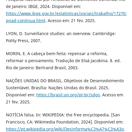
de Janeiro: IBGE, 2024. Disponível em:
https://www.ibge.gov.br/estatisticas/sociais/trabalho/17270-
pnad-continua.html
. Acesso em: 21 fev. 2025.
LYON, D. Surveillance studies: an overview. Cambridge:
Polity Press, 2007.
MORIN, E. A cabeça bem-feita: repensar a reforma,
reformar o pensamento. Tradução de Eloá Jacobina. 8. ed.
Rio de Janeiro: Bertrand Brasil, 2003.
NAÇÕES UNIDAS DO BRASIL. Objetivos de Desenvolvimento
Sustentável. Brasília: Nações Unidas do Brasil. 2025.
Disponível em:
https://brasil.un.org/pt-br/sdgs
. Acesso em
21 fev. 2025.
NOTÍCIA falsa. In: WIKIPEDIA: the free encyclopedia. [San
Francisco, CA: Wikimedia Foundation, 2024]. Disponível em:
https://pt.wikipedia.org/wiki/Desinforma%C3%A7%C3%A3o
.