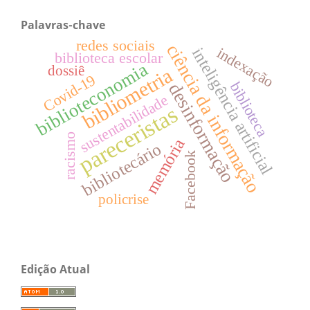
Palavras-chave
redes sociais
ciência da informação
inteligência artificial
indexação
biblioteca escolar
biblioteconomia
dossiê
bibliometria
Covid-19
biblioteca
desinformação
sustentabilidade
pareceristas
racismo
memória
bibliotecário
Facebook
policrise
Edição Atual