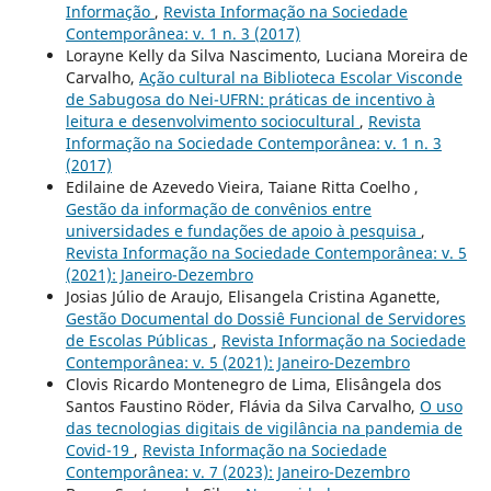
Informação
,
Revista Informação na Sociedade
Contemporânea: v. 1 n. 3 (2017)
Lorayne Kelly da Silva Nascimento, Luciana Moreira de
Carvalho,
Ação cultural na Biblioteca Escolar Visconde
de Sabugosa do Nei-UFRN: práticas de incentivo à
leitura e desenvolvimento sociocultural
,
Revista
Informação na Sociedade Contemporânea: v. 1 n. 3
(2017)
Edilaine de Azevedo Vieira, Taiane Ritta Coelho ,
Gestão da informação de convênios entre
universidades e fundações de apoio à pesquisa
,
Revista Informação na Sociedade Contemporânea: v. 5
(2021): Janeiro-Dezembro
Josias Júlio de Araujo, Elisangela Cristina Aganette,
Gestão Documental do Dossiê Funcional de Servidores
de Escolas Públicas
,
Revista Informação na Sociedade
Contemporânea: v. 5 (2021): Janeiro-Dezembro
Clovis Ricardo Montenegro de Lima, Elisângela dos
Santos Faustino Röder, Flávia da Silva Carvalho,
O uso
das tecnologias digitais de vigilância na pandemia de
Covid-19
,
Revista Informação na Sociedade
Contemporânea: v. 7 (2023): Janeiro-Dezembro