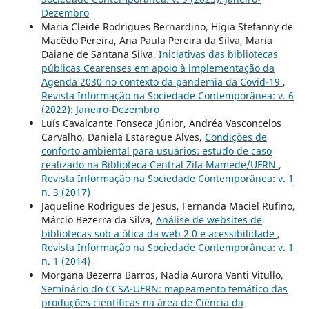
Dezembro
Maria Cleide Rodrigues Bernardino, Hígia Stefanny de
Macêdo Pereira, Ana Paula Pereira da Silva, Maria
Daiane de Santana Silva,
Iniciativas das bibliotecas
públicas Cearenses em apoio à implementação da
Agenda 2030 no contexto da pandemia da Covid-19
,
Revista Informação na Sociedade Contemporânea: v. 6
(2022): Janeiro-Dezembro
Luís Cavalcante Fonseca Júnior, Andréa Vasconcelos
Carvalho, Daniela Estaregue Alves,
Condições de
conforto ambiental para usuários: estudo de caso
realizado na Biblioteca Central Zila Mamede/UFRN
,
Revista Informação na Sociedade Contemporânea: v. 1
n. 3 (2017)
Jaqueline Rodrigues de Jesus, Fernanda Maciel Rufino,
Márcio Bezerra da Silva,
Análise de websites de
bibliotecas sob a ótica da web 2.0 e acessibilidade
,
Revista Informação na Sociedade Contemporânea: v. 1
n. 1 (2014)
Morgana Bezerra Barros, Nadia Aurora Vanti Vitullo,
Seminário do CCSA-UFRN: mapeamento temático das
produções científicas na área de Ciência da