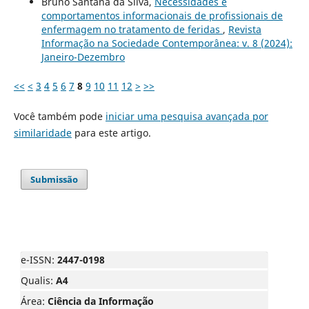
Bruno Santana da Silva,
Necessidades e
comportamentos informacionais de profissionais de
enfermagem no tratamento de feridas
,
Revista
Informação na Sociedade Contemporânea: v. 8 (2024):
Janeiro-Dezembro
<<
<
3
4
5
6
7
8
9
10
11
12
>
>>
Você também pode
iniciar uma pesquisa avançada por
similaridade
para este artigo.
Submissão
e-ISSN:
2447-0198
Qualis:
A4
Área:
Ciência da Informação