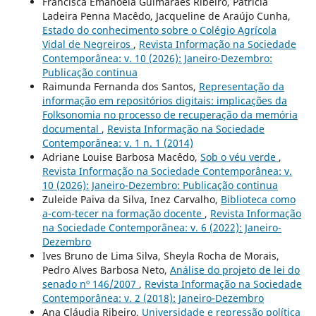
Francisca Emanoela Guimarães Ribeiro, Patrícia
Ladeira Penna Macêdo, Jacqueline de Araújo Cunha,
Estado do conhecimento sobre o Colégio Agrícola
Vidal de Negreiros
,
Revista Informação na Sociedade
Contemporânea: v. 10 (2026): Janeiro-Dezembro:
Publicação continua
Raimunda Fernanda dos Santos,
Representação da
informação em repositórios digitais: implicações da
Folksonomia no processo de recuperação da memória
documental
,
Revista Informação na Sociedade
Contemporânea: v. 1 n. 1 (2014)
Adriane Louise Barbosa Macêdo,
Sob o véu verde
,
Revista Informação na Sociedade Contemporânea: v.
10 (2026): Janeiro-Dezembro: Publicação continua
Zuleide Paiva da Silva, Inez Carvalho,
Biblioteca como
a-com-tecer na formação docente
,
Revista Informação
na Sociedade Contemporânea: v. 6 (2022): Janeiro-
Dezembro
Ives Bruno de Lima Silva, Sheyla Rocha de Morais,
Pedro Alves Barbosa Neto,
Análise do projeto de lei do
senado nº 146/2007
,
Revista Informação na Sociedade
Contemporânea: v. 2 (2018): Janeiro-Dezembro
Ana Cláudia Ribeiro,
Universidade e repressão política