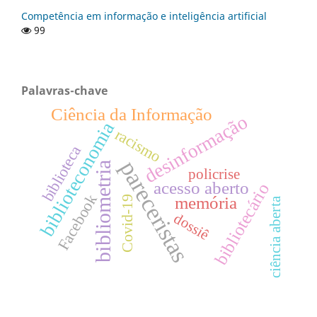
Competência em informação e inteligência artificial
99
Palavras-chave
Ciência da Informação
desinformação
biblioteconomia
racismo
biblioteca
pareceristas
bibliometria
policrise
acesso aberto
bibliotecário
Facebook
memória
Covid-19
ciência aberta
dossiê