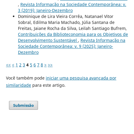
,
Revista Informação na Sociedade Contemporânea: v.
3 (2019): Janeiro-Dezembro
Dominique de Lira Vieira Corrêa, Natanael Vitor
Sobral, Edilma Maria Machado, Júlia Santana de
Freitas, Jaiane Rocha da Silva, Leilah Santiago Bufrem,
Contribuições da Biblioteconomia para os Objetivos de
Desenvolvimento Sustentável
,
Revista Informação na
Sociedade Contemporânea: v. 9 (2025): Janeiro-
Dezembro
<<
<
1
2
3
4
5
6
7
8
>
>>
Você também pode
iniciar uma pesquisa avançada por
similaridade
para este artigo.
Submissão