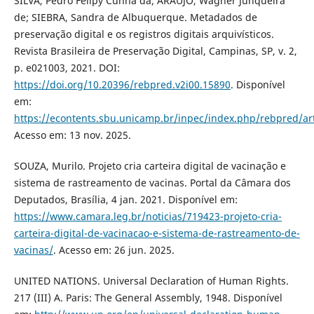
SILVA, Pedro Felipy Cunha da; ARAÚJO, Wagner Junqueira
de; SIEBRA, Sandra de Albuquerque. Metadados de
preservação digital e os registros digitais arquivísticos.
Revista Brasileira de Preservação Digital, Campinas, SP, v. 2,
p. e021003, 2021. DOI:
https://doi.org/10.20396/rebpred.v2i00.15890
. Disponível
em:
https://econtents.sbu.unicamp.br/inpec/index.php/rebpred/ar
Acesso em: 13 nov. 2025.
SOUZA, Murilo. Projeto cria carteira digital de vacinação e
sistema de rastreamento de vacinas. Portal da Câmara dos
Deputados, Brasília, 4 jan. 2021. Disponível em:
https://www.camara.leg.br/noticias/719423-projeto-cria-
carteira-digital-de-vacinacao-e-sistema-de-rastreamento-de-
vacinas/
. Acesso em: 26 jun. 2025.
UNITED NATIONS. Universal Declaration of Human Rights.
217 (III) A. Paris: The General Assembly, 1948. Disponível