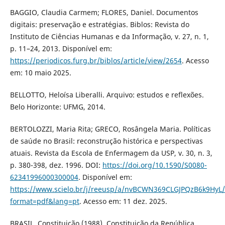
BAGGIO, Claudia Carmem; FLORES, Daniel. Documentos
digitais: preservação e estratégias. Biblos: Revista do
Instituto de Ciências Humanas e da Informação, v. 27, n. 1,
p. 11–24, 2013. Disponível em:
https://periodicos.furg.br/biblos/article/view/2654
. Acesso
em: 10 maio 2025.
BELLOTTO, Heloísa Liberalli. Arquivo: estudos e reflexões.
Belo Horizonte: UFMG, 2014.
BERTOLOZZI, Maria Rita; GRECO, Rosângela Maria. Políticas
de saúde no Brasil: reconstrução histórica e perspectivas
atuais. Revista da Escola de Enfermagem da USP, v. 30, n. 3,
p. 380-398, dez. 1996. DOI:
https://doi.org/10.1590/S0080-
62341996000300004
. Disponível em:
https://www.scielo.br/j/reeusp/a/nvBCWN369CLGJPQzB6k9HyL/
format=pdf&lang=pt
. Acesso em: 11 dez. 2025.
BRASIL. Constituição (1988). Constituição da República