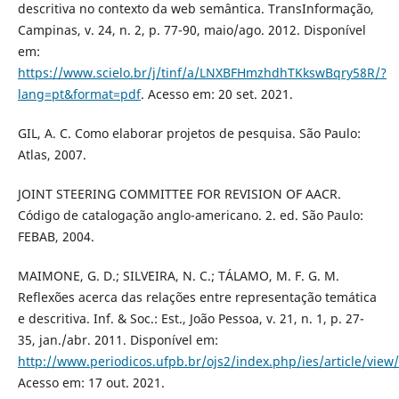
descritiva no contexto da web semântica. TransInformação,
Campinas, v. 24, n. 2, p. 77-90, maio/ago. 2012. Disponível
em:
https://www.scielo.br/j/tinf/a/LNXBFHmzhdhTKkswBqry58R/?
lang=pt&format=pdf
. Acesso em: 20 set. 2021.
GIL, A. C. Como elaborar projetos de pesquisa. São Paulo:
Atlas, 2007.
JOINT STEERING COMMITTEE FOR REVISION OF AACR.
Código de catalogação anglo-americano. 2. ed. São Paulo:
FEBAB, 2004.
MAIMONE, G. D.; SILVEIRA, N. C.; TÁLAMO, M. F. G. M.
Reflexões acerca das relações entre representação temática
e descritiva. Inf. & Soc.: Est., João Pessoa, v. 21, n. 1, p. 27-
35, jan./abr. 2011. Disponível em:
http://www.periodicos.ufpb.br/ojs2/index.php/ies/article/view
Acesso em: 17 out. 2021.