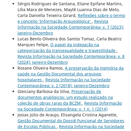
Sérgio Rodrigues de Santana, Eliane Epifane Martins,
Lília Mara de Menezes, Maytê Luanna Dias de Melo,
Carla Daniella Teixeira Girard,
Reflexões sobre o termo
e conceito ‘Informação Arqueológica’
,
Revista
Informação na Sociedade Contemporânea: v. 7 (2023):
Janeiro-Dezembro
Lucas Bento Oliveira dos Santos Tomaz, Carla Beatriz
Marques Felipe,
O papel da indexação na
categorização da transexualidade e travestilidade
,
Revista Informação na Sociedade Contemporânea: v. 8
(2024): Janeiro-Dezembro
Rosane Oliveira Ramos,
A preservação da memória da
saúde na Gestão Documental dos arquivos
hospitalares
,
Revista Informação na Sociedade
Contemporânea: v. 2 (2018): Janeiro-Dezembro
Gleiciany Barbosa da Silva,
Preservação de
documentos analógicos: um estudo realizado na
coleção de obras raras da BCZM
,
Revista Informação
na Sociedade Contemporânea: v. 1 n. 1 (2014)
Josias Júlio de Araujo, Elisangela Cristina Aganette,
Gestão Documental do Dossiê Funcional de Servidores
de Escolas Públicas
,
Revista Informação na Sociedade