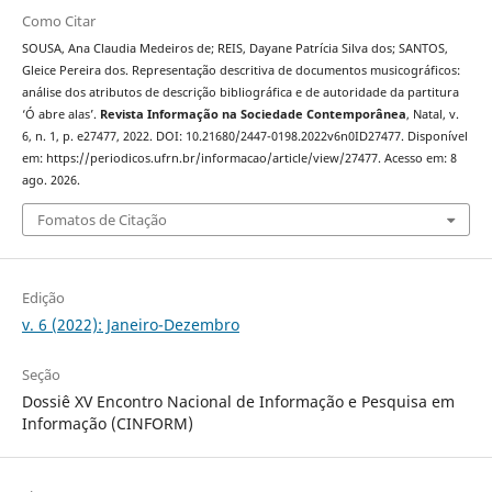
Como Citar
SOUSA, Ana Claudia Medeiros de; REIS, Dayane Patrícia Silva dos; SANTOS,
Gleice Pereira dos. Representação descritiva de documentos musicográficos:
análise dos atributos de descrição bibliográfica e de autoridade da partitura
‘Ó abre alas’.
Revista Informação na Sociedade Contemporânea
, Natal, v.
6, n. 1, p. e27477, 2022. DOI: 10.21680/2447-0198.2022v6n0ID27477. Disponível
em: https://periodicos.ufrn.br/informacao/article/view/27477. Acesso em: 8
ago. 2026.
Fomatos de Citação
Edição
v. 6 (2022): Janeiro-Dezembro
Seção
Dossiê XV Encontro Nacional de Informação e Pesquisa em
Informação (CINFORM)