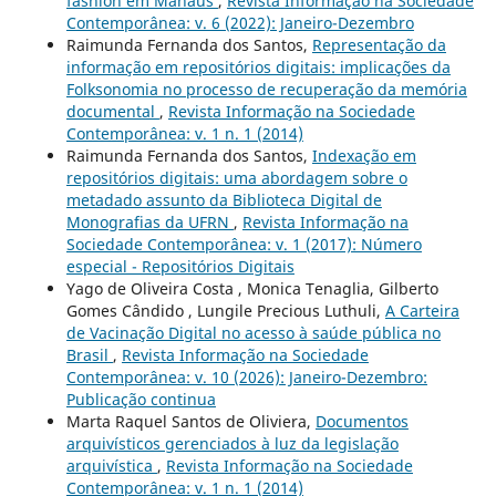
fashion em Manaus
,
Revista Informação na Sociedade
Contemporânea: v. 6 (2022): Janeiro-Dezembro
Raimunda Fernanda dos Santos,
Representação da
informação em repositórios digitais: implicações da
Folksonomia no processo de recuperação da memória
documental
,
Revista Informação na Sociedade
Contemporânea: v. 1 n. 1 (2014)
Raimunda Fernanda dos Santos,
Indexação em
repositórios digitais: uma abordagem sobre o
metadado assunto da Biblioteca Digital de
Monografias da UFRN
,
Revista Informação na
Sociedade Contemporânea: v. 1 (2017): Número
especial - Repositórios Digitais
Yago de Oliveira Costa , Monica Tenaglia, Gilberto
Gomes Cândido , Lungile Precious Luthuli,
A Carteira
de Vacinação Digital no acesso à saúde pública no
Brasil
,
Revista Informação na Sociedade
Contemporânea: v. 10 (2026): Janeiro-Dezembro:
Publicação continua
Marta Raquel Santos de Oliviera,
Documentos
arquivísticos gerenciados à luz da legislação
arquivística
,
Revista Informação na Sociedade
Contemporânea: v. 1 n. 1 (2014)