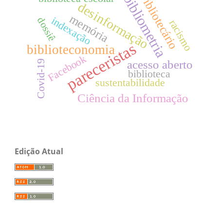
bibliotecário
bibliometria
desinformação
memória
indexação
dossiê
racismo
pareceristas
biblioteconomia
Facebook
acesso aberto
Covid-19
biblioteca
sustentabilidade
Ciência da Informação
Edição Atual