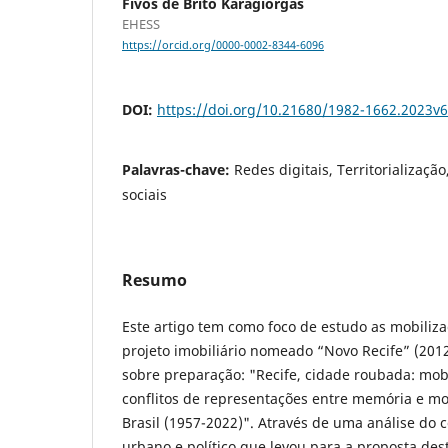
Fivos de Brito Karagiorgas
EHESS
https://orcid.org/0000-0002-8344-6096
DOI:
https://doi.org/10.21680/1982-1662.2023v
Palavras-chave:
Redes digitais, Territorializaçã
sociais
Resumo
Este artigo tem como foco de estudo as mobiliza
projeto imobiliário nomeado “Novo Recife” (2012
sobre preparação: "Recife, cidade roubada: mobi
conflitos de representações entre memória e mo
Brasil (1957-2022)". Através de uma análise do co
urbano e político que levou para a proposta de