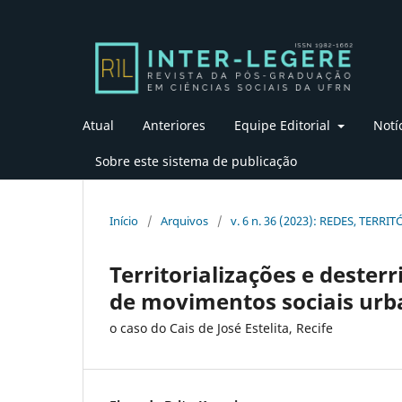
Atual
Anteriores
Equipe Editorial
Notí
Sobre este sistema de publicação
Início
/
Arquivos
/
v. 6 n. 36 (2023): REDES, TERRI
Territorializações e desterr
de movimentos sociais urb
o caso do Cais de José Estelita, Recife