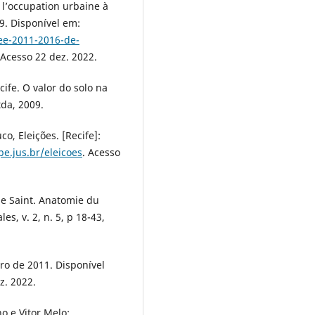
 l’occupation urbaine à
19. Disponível em:
ee-2011-2016-de-
 Acesso 22 dez. 2022.
ife. O valor do solo na
tda, 2009.
o, Eleições. [Recife]:
pe.jus.br/eleicoes
. Acesso
 Saint. Anatomie du
es, v. 2, n. 5, p 18-43,
o de 2011. Disponível
z. 2022.
 e Vitor Melo: