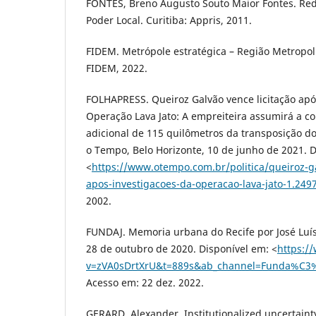
FONTES, Breno Augusto Souto Maior Fontes. Rede
Poder Local. Curitiba: Appris, 2011.
FIDEM. Metrópole estratégica – Região Metropoli
FIDEM, 2022.
FOLHAPRESS. Queiroz Galvão vence licitação apó
Operação Lava Jato: A empreiteira assumirá a c
adicional de 115 quilômetros da transposição do 
o Tempo, Belo Horizonte, 10 de junho de 2021. D
<
https://www.otempo.com.br/politica/queiroz-ga
apos-investigacoes-da-operacao-lava-jato-1.249
2002.
FUNDAJ. Memoria urbana do Recife por José Luí
28 de outubro de 2020. Disponível em: <
https:/
v=zVA0sDrtXrU&t=889s&ab_channel=Funda%C
Acesso em: 22 dez. 2022.
GERARD, Alexander. Institutionalized uncertainty