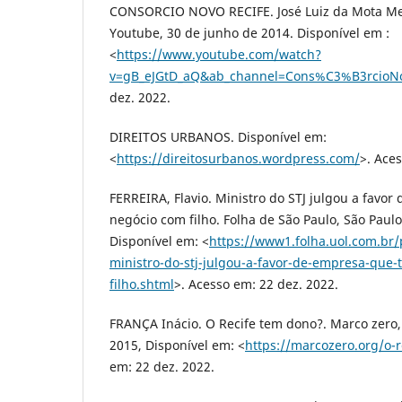
CONSORCIO NOVO RECIFE. José Luiz da Mota Men
Youtube, 30 de junho de 2014. Disponível em :
<
https://www.youtube.com/watch?
v=gB_eJGtD_aQ&ab_channel=Cons%C3%B3rcioNo
dez. 2022.
DIREITOS URBANOS. Disponível em:
<
https://direitosurbanos.wordpress.com/
>. Ace
FERREIRA, Flavio. Ministro do STJ julgou a favo
negócio com filho. Folha de São Paulo, São Paul
Disponível em: <
https://www1.folha.uol.com.br
ministro-do-stj-julgou-a-favor-de-empresa-que-
filho.shtml
>. Acesso em: 22 dez. 2022.
FRANÇA Inácio. O Recife tem dono?. Marco zero,
2015, Disponível em: <
https://marcozero.org/o-
em: 22 dez. 2022.