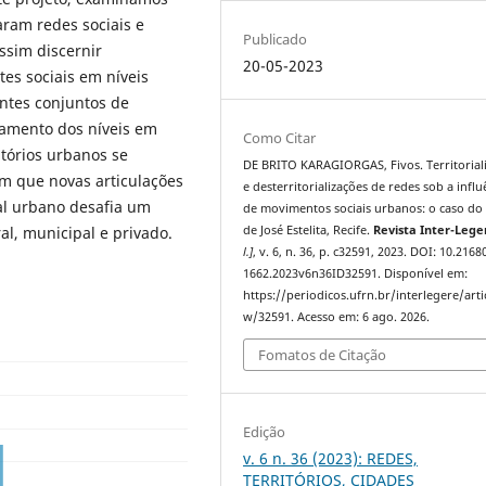
ram redes sociais e
Publicado
sim discernir
20-05-2023
tes sociais em níveis
ntes conjuntos de
eamento dos níveis em
Como Citar
itórios urbanos se
DE BRITO KARAGIORGAS, Fivos. Territorial
m que novas articulações
e desterritorializações de redes sob a influ
al urbano desafia um
de movimentos sociais urbanos: o caso do 
de José Estelita, Recife.
Revista Inter-Lege
ral, municipal e privado.
l.]
, v. 6, n. 36, p. c32591, 2023. DOI: 10.216
1662.2023v6n36ID32591. Disponível em:
https://periodicos.ufrn.br/interlegere/arti
w/32591. Acesso em: 6 ago. 2026.
Fomatos de Citação
Edição
v. 6 n. 36 (2023): REDES,
TERRITÓRIOS, CIDADES