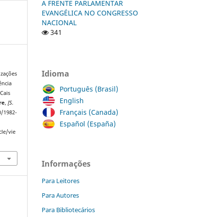
A FRENTE PARLAMENTAR
EVANGÉLICA NO CONGRESSO
NACIONAL
341
Idioma
izações
ência
Português (Brasil)
Cais
English
re
,
[S.
Français (Canada)
80/1982-
Español (España)
cle/vie
Informações
Para Leitores
Para Autores
Para Bibliotecários