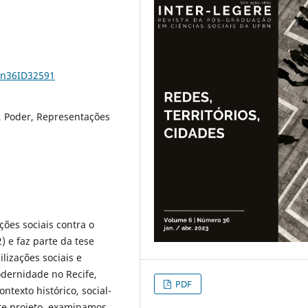
6n36ID32591
o, Poder, Representações
ções sociais contra o
) e faz parte da tese
lizações sociais e
dernidade no Recife,
PDF
ntexto histórico, social-
ste projeto, examinamos