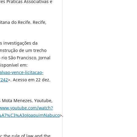
s Praticas Associativas e
tana do Recife. Recife,
s investigações da
onstrução de um trecho
rio São Francisco. Jornal
isponível em:
lvao-vence-licitacao-
7242
>. Acesso em 22 dez.
s Mota Menezes. Youtube,
/www.youtube.com/watch?
3%A7%C3%A3oJoaquimNabuco
>.
: the rule of law and the