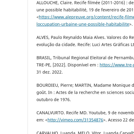
ALLOUCHE, Claire. Recife filmée (2011-2016) : de
une possible habitabilité, 19 de fevereiro de 20
<
https://www.alepreuve.org/content/recife-film
loccupation-urbaine-une-possible-habitabilite
>.
ALVES, Paulo Reynaldo Maia Alves. Valores do Rec
evolução da cidade. Recife: Luci Artes Gráficas L
BRASIL, Tribunal Regional Eleitoral de Pernambuc
TRE-PE, [2022]. Disponível em :
https://www.tre-
31 dez. 2022.
BOURDIEU, Pierre; MARTIN, Madame Monique de
goût. In : Actes de la recherche en sciences social
outubro de 1976.
CANALVURTO. Recife MD. Youtube, 9 de novembr
em: <
http://vimeo.com/31354876
>. Acesso 22 de
CARVALHO, Luanda, MELO, Vitor. Luanda Carvalho