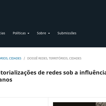
cias
Políticas
Sobre
Submissões
TÓRIOS, CIDADES
/
DOSSIÊ REDES, TERRITÓRIOS, CIDADES
itorializações de redes sob a influênci
anos