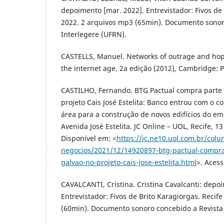
depoimento [mar. 2022]. Entrevistador: Fivos de 
2022. 2 arquivos mp3 (65min). Documento sonor
Interlegere (UFRN).
CASTELLS, Manuel. Networks of outrage and hop
the internet age. 2a edição (2012), Cambridge: Po
CASTILHO, Fernando. BTG Pactual compra parte 
projeto Cais José Estelita: Banco entrou com o 
área para a construção de novos edifícios do 
Avenida José Estelita. JC Online – UOL, Recife, 
Disponível em: <
https://jc.ne10.uol.com.br/colun
negocios/2021/12/14920897-btg-pactual-compra
galvao-no-projeto-cais-jose-estelita.html
>. Acess
CAVALCANTI, Cristina. Cristina Cavalcanti: depo
Entrevistador: Fivos de Brito Karagiorgas. Recif
(60min). Documento sonoro concebido a Revista 