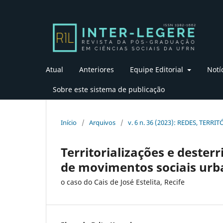
Atual
Anteriores
Equipe Editorial
Notí
Sobre este sistema de publicação
Início
/
Arquivos
/
v. 6 n. 36 (2023): REDES, TERRI
Territorializações e desterr
de movimentos sociais urb
o caso do Cais de José Estelita, Recife