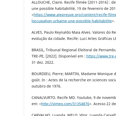
ALLOUCHE, Claire. Recife filmée (2011-2016) : de
une possible habitabilité, 19 de fevereiro de 20
<
https://www.alepreuve.org/content/recife-film
loccupation-urbaine-une-possible-habitabilite
>.
ALVES, Paulo Reynaldo Maia Alves. Valores do Rec
evolução da cidade. Recife: Luci Artes Gráficas L
BRASIL, Tribunal Regional Eleitoral de Pernambuc
TRE-PE, [2022]. Disponível em :
https://www.tre-
31 dez. 2022.
BOURDIEU, Pierre; MARTIN, Madame Monique de
goût. In : Actes de la recherche en sciences social
outubro de 1976.
CANALVURTO. Recife MD. Youtube, 9 de novembr
em: <
http://vimeo.com/31354876
>. Acesso 22 de
CARVALHO, Luanda, MELO, Vitor. Luanda Carvalho