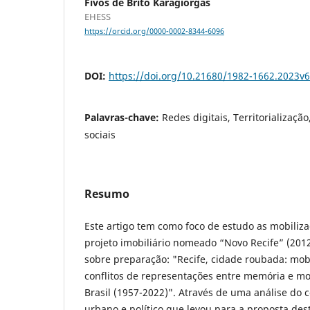
Fivos de Brito Karagiorgas
EHESS
https://orcid.org/0000-0002-8344-6096
DOI:
https://doi.org/10.21680/1982-1662.2023v
Palavras-chave:
Redes digitais, Territorializaçã
sociais
Resumo
Este artigo tem como foco de estudo as mobiliza
projeto imobiliário nomeado “Novo Recife” (2012
sobre preparação: "Recife, cidade roubada: mobi
conflitos de representações entre memória e mo
Brasil (1957-2022)". Através de uma análise do co
urbano e político que levou para a proposta de