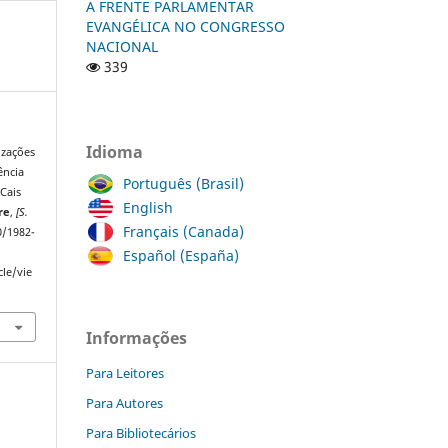
A FRENTE PARLAMENTAR
EVANGÉLICA NO CONGRESSO
NACIONAL
339
Idioma
izações
ência
Português (Brasil)
Cais
English
re
,
[S.
Français (Canada)
80/1982-
Español (España)
cle/vie
Informações
Para Leitores
Para Autores
Para Bibliotecários