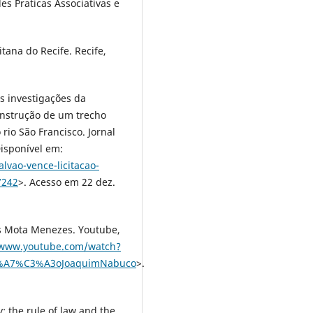
s Praticas Associativas e
tana do Recife. Recife,
s investigações da
onstrução de um trecho
rio São Francisco. Jornal
isponível em:
lvao-vence-licitacao-
7242
>. Acesso em 22 dez.
s Mota Menezes. Youtube,
/www.youtube.com/watch?
3%A7%C3%A3oJoaquimNabuco
>.
: the rule of law and the