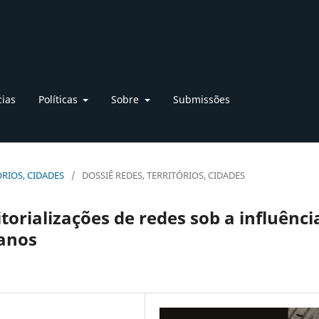
cias
Políticas
Sobre
Submissões
TÓRIOS, CIDADES
/
DOSSIÊ REDES, TERRITÓRIOS, CIDADES
itorializações de redes sob a influênci
anos