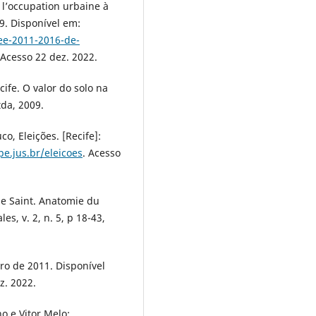
 l’occupation urbaine à
19. Disponível em:
ee-2011-2016-de-
 Acesso 22 dez. 2022.
ife. O valor do solo na
tda, 2009.
o, Eleições. [Recife]:
pe.jus.br/eleicoes
. Acesso
 Saint. Anatomie du
es, v. 2, n. 5, p 18-43,
o de 2011. Disponível
z. 2022.
 e Vitor Melo: