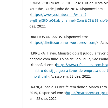
CONSORCIO NOVO RECIFE. José Luiz da Mota Men
Youtube, 30 de junho de 2014. Disponível em :
<
https://www.youtube.com/watch?
v=gB_eJGtD_aQ&ab_channel=Cons%C3%B3rcioNo
dez. 2022.
DIREITOS URBANOS. Disponível em:
<
https://direitosurbanos.wordpress.com/
>. Ace
FERREIRA, Flavio. Ministro do STJ julgou a favo
negócio com filho. Folha de São Paulo, São Paul
Disponível em: <
https://www1.folha.uol.com.br
ministro-do-stj-julgou-a-favor-de-empresa-que-
filho.shtml
>. Acesso em: 22 dez. 2022.
FRANÇA Inácio. O Recife tem dono?. Marco zero,
2015, Disponível em: <
https://marcozero.org/o-
em: 22 dez. 2022.