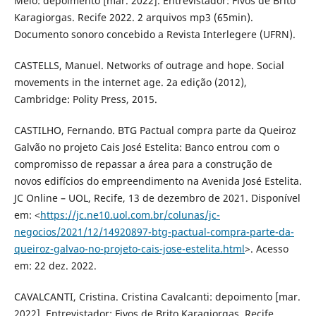
Melo: depoimento [mar. 2022]. Entrevistador: Fivos de Brito
Karagiorgas. Recife 2022. 2 arquivos mp3 (65min).
Documento sonoro concebido a Revista Interlegere (UFRN).
CASTELLS, Manuel. Networks of outrage and hope. Social
movements in the internet age. 2a edição (2012),
Cambridge: Polity Press, 2015.
CASTILHO, Fernando. BTG Pactual compra parte da Queiroz
Galvão no projeto Cais José Estelita: Banco entrou com o
compromisso de repassar a área para a construção de
novos edifícios do empreendimento na Avenida José Estelita.
JC Online – UOL, Recife, 13 de dezembro de 2021. Disponível
em: <
https://jc.ne10.uol.com.br/colunas/jc-
negocios/2021/12/14920897-btg-pactual-compra-parte-da-
queiroz-galvao-no-projeto-cais-jose-estelita.html
>. Acesso
em: 22 dez. 2022.
CAVALCANTI, Cristina. Cristina Cavalcanti: depoimento [mar.
2022]. Entrevistador: Fivos de Brito Karagiorgas. Recife