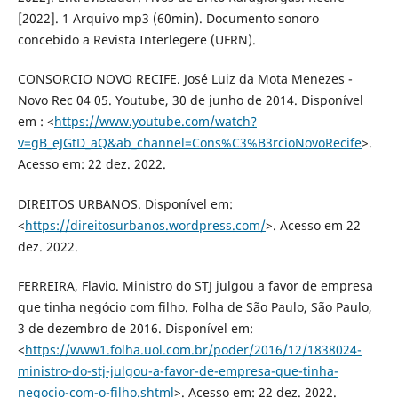
[2022]. 1 Arquivo mp3 (60min). Documento sonoro
concebido a Revista Interlegere (UFRN).
CONSORCIO NOVO RECIFE. José Luiz da Mota Menezes -
Novo Rec 04 05. Youtube, 30 de junho de 2014. Disponível
em : <
https://www.youtube.com/watch?
v=gB_eJGtD_aQ&ab_channel=Cons%C3%B3rcioNovoRecife
>.
Acesso em: 22 dez. 2022.
DIREITOS URBANOS. Disponível em:
<
https://direitosurbanos.wordpress.com/
>. Acesso em 22
dez. 2022.
FERREIRA, Flavio. Ministro do STJ julgou a favor de empresa
que tinha negócio com filho. Folha de São Paulo, São Paulo,
3 de dezembro de 2016. Disponível em:
<
https://www1.folha.uol.com.br/poder/2016/12/1838024-
ministro-do-stj-julgou-a-favor-de-empresa-que-tinha-
negocio-com-o-filho.shtml
>. Acesso em: 22 dez. 2022.