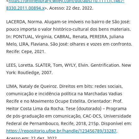
<
https://onlinelibrary.wiley.com/doi/abs/10.1111/j.1467-
8330.2011.00894.x
>. Acesso: 22 dez. 2022.
LACERDA, Norma. Alugam-se imóveis no bairro de São José:
pouco importa o valor histórico-cultural dos bens materiais.
In: PONTUAL, Virginia, CABRAL, Renata, PEREIRA, Juliana
Melo, LIRA, Flaviana. São José: olhares e vozes em confronto.
Recife: Cepe, 2021.
LEES, Loretta. SLATER, Tom, WYLY, Elvin. Gentrification. New
York: Routledge, 2007.
LIMA, Nataly de Queiroz. Direitos em bits: redes sociais,
comunicação e incidência política na Marchadas Vadias
Recife e no Movimento Ocupe Estelita. Orientador: Prof.
Heitor Costa Lima da Rocha. Tese (doutorado) – Programa
de pós-graduação em comunicação, CAC-DCS, Universidade
Federal de Pernambouco, Recife, 2018, 215p. Disponível em:
https://repositorio.ufpe.br/handle/123456789/33287
.
Acesso em: 22 dez. 2022.