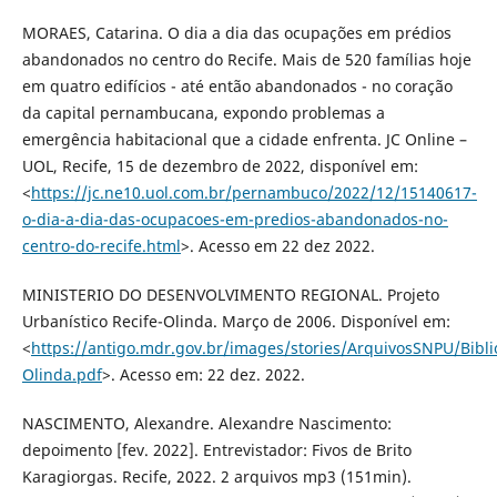
MORAES, Catarina. O dia a dia das ocupações em prédios
abandonados no centro do Recife. Mais de 520 famílias hoje
em quatro edifícios - até então abandonados - no coração
da capital pernambucana, expondo problemas a
emergência habitacional que a cidade enfrenta. JC Online –
UOL, Recife, 15 de dezembro de 2022, disponível em:
<
https://jc.ne10.uol.com.br/pernambuco/2022/12/15140617-
o-dia-a-dia-das-ocupacoes-em-predios-abandonados-no-
centro-do-recife.html
>. Acesso em 22 dez 2022.
MINISTERIO DO DESENVOLVIMΕNTO REGIONAL. Projeto
Urbanístico Recife-Olinda. Março de 2006. Disponível em:
<
https://antigo.mdr.gov.br/images/stories/ArquivosSNPU/Biblio
Olinda.pdf
>. Acesso em: 22 dez. 2022.
NASCIMENTO, Alexandre. Alexandre Nascimento:
depoimento [fev. 2022]. Entrevistador: Fivos de Brito
Karagiorgas. Recife, 2022. 2 arquivos mp3 (151min).