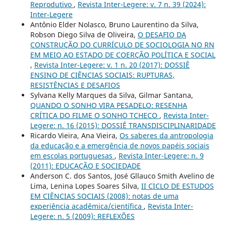
Reprodutivo
,
Revista Inter-Legere: v. 7 n. 39 (2024):
Inter-Legere
Antônio Elder Nolasco, Bruno Laurentino da Silva,
Robson Diego Silva de Oliveira,
O DESAFIO DA
CONSTRUÇÃO DO CURRÍCULO DE SOCIOLOGIA NO RN
EM MEIO AO ESTADO DE COERÇÃO POLÍTICA E SOCIAL
,
Revista Inter-Legere: v. 1 n. 20 (2017): DOSSIÊ
ENSINO DE CIÊNCIAS SOCIAIS: RUPTURAS,
RESISTÊNCIAS E DESAFIOS
Sylvana Kelly Marques da Silva, Gilmar Santana,
QUANDO O SONHO VIRA PESADELO: RESENHA
CRÍTICA DO FILME O SONHO TCHECO
,
Revista Inter-
Legere: n. 16 (2015): DOSSIÊ TRANSDISCIPLINARIDADE
Ricardo Vieira, Ana Vieira,
Os saberes da antropologia
da educação e a emergência de novos papéis sociais
em escolas portuguesas
,
Revista Inter-Legere: n. 9
(2011): EDUCAÇÃO E SOCIEDADE
Anderson C. dos Santos, José Gllauco Smith Avelino de
Lima, Lenina Lopes Soares Silva,
II CICLO DE ESTUDOS
EM CIÊNCIAS SOCIAIS (2008): notas de uma
experiência acadêmica/científica
,
Revista Inter-
Legere: n. 5 (2009): REFLEXÕES