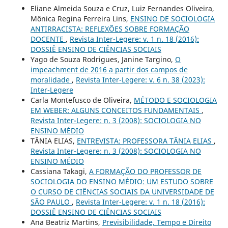
Eliane Almeida Souza e Cruz, Luiz Fernandes Oliveira,
Mônica Regina Ferreira Lins,
ENSINO DE SOCIOLOGIA
ANTIRRACISTA: REFLEXÕES SOBRE FORMAÇÃO
DOCENTE
,
Revista Inter-Legere: v. 1 n. 18 (2016):
DOSSIÊ ENSINO DE CIÊNCIAS SOCIAIS
Yago de Souza Rodrigues, Janine Targino,
O
impeachment de 2016 a partir dos campos de
moralidade
,
Revista Inter-Legere: v. 6 n. 38 (2023):
Inter-Legere
Carla Montefusco de Oliveira,
MÉTODO E SOCIOLOGIA
EM WEBER: ALGUNS CONCEITOS FUNDAMENTAIS
,
Revista Inter-Legere: n. 3 (2008): SOCIOLOGIA NO
ENSINO MÉDIO
TÂNIA ELIAS,
ENTREVISTA: PROFESSORA TÂNIA ELIAS
,
Revista Inter-Legere: n. 3 (2008): SOCIOLOGIA NO
ENSINO MÉDIO
Cassiana Takagi,
A FORMAÇÃO DO PROFESSOR DE
SOCIOLOGIA DO ENSINO MÉDIO: UM ESTUDO SOBRE
O CURSO DE CIÊNCIAS SOCIAIS DA UNIVERSIDADE DE
SÃO PAULO
,
Revista Inter-Legere: v. 1 n. 18 (2016):
DOSSIÊ ENSINO DE CIÊNCIAS SOCIAIS
Ana Beatriz Martins,
Previsibilidade, Tempo e Direito