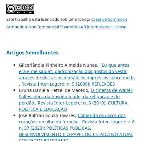
Este trabalho está licenciado sob uma licença
Creative Commons
Attribution-NonCommercial-ShareAlike 4.0 International License
.
Artigos Semelhantes
Gilcerlândia Pinheiro Almeida Nunes,
“Eu que antes
era e me sabia”: padronização dos gostos do vestir
através de discursos midiáticos impressos sobre moda
,
Revista Inter-Legere: n. 5 (2009): REFLEXÕES
Bruna Daniela Hetzel de Macedo,
O cinema de Walter
Salles: ética da hospitalidade, da religação e do
perdão
,
Revista Inter-Legere: n. 6 (2010): CULTURA,
POLÍTICA E EDUCAÇÃO
José Rolfran Souza Tavares,
Colhendo os cacos dos
corações no olho do furacão
,
Revista Inter-Legere: v. 6
n. 37 (2023): POLÍTICAS PÚBLICAS,
DESENVOLVIMENTO E O PAPEL DO ESTADO NO ATUAL
CONTEXTO BRASILEIRO