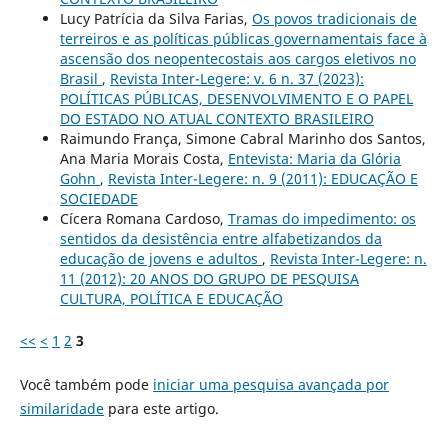
Lucy Patrícia da Silva Farias,
Os povos tradicionais de
terreiros e as políticas públicas governamentais face à
ascensão dos neopentecostais aos cargos eletivos no
Brasil
,
Revista Inter-Legere: v. 6 n. 37 (2023):
POLÍTICAS PÚBLICAS, DESENVOLVIMENTO E O PAPEL
DO ESTADO NO ATUAL CONTEXTO BRASILEIRO
Raimundo França, Simone Cabral Marinho dos Santos,
Ana Maria Morais Costa,
Entevista: Maria da Glória
Gohn
,
Revista Inter-Legere: n. 9 (2011): EDUCAÇÃO E
SOCIEDADE
Cícera Romana Cardoso,
Tramas do impedimento: os
sentidos da desistência entre alfabetizandos da
educação de jovens e adultos
,
Revista Inter-Legere: n.
11 (2012): 20 ANOS DO GRUPO DE PESQUISA
CULTURA, POLÍTICA E EDUCAÇÃO
<<
<
1
2
3
Você também pode
iniciar uma pesquisa avançada por
similaridade
para este artigo.