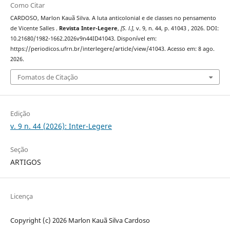
Como Citar
CARDOSO, Marlon Kauã Silva. A luta anticolonial e de classes no pensamento
de Vicente Salles .
Revista Inter-Legere
,
[S. l.]
, v. 9, n. 44, p. 41043 , 2026. DOI:
10.21680/1982-1662.2026v9n44ID41043. Disponível em:
https://periodicos.ufrn.br/interlegere/article/view/41043. Acesso em: 8 ago.
2026.
Fomatos de Citação
Edição
v. 9 n. 44 (2026): Inter-Legere
Seção
ARTIGOS
Licença
Copyright (c) 2026 Marlon Kauã Silva Cardoso