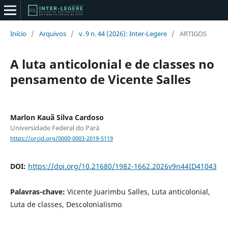
Início
/
Arquivos
/
v. 9 n. 44 (2026): Inter-Legere
/
ARTIGOS
A luta anticolonial e de classes no
pensamento de Vicente Salles
Marlon Kauã Silva Cardoso
Universidade Federal do Pará
https://orcid.org/0000-0003-2019-5119
DOI:
https://doi.org/10.21680/1982-1662.2026v9n44ID41043
Palavras-chave:
Vicente Juarimbu Salles, Luta anticolonial,
Luta de classes, Descolonialismo