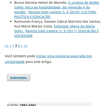
Bruna Daniela Hetzel de Macedo,
O cinema de Walter
Salles: ética da hospitalidade, da religação e do
perdão
,
Revista Inter-Legere: n. 6 (2010): CULTURA,
POLÍTICA E EDUCAÇÃO
Raimundo França, Simone Cabral Marinho dos Santos,
Ana Maria Morais Costa,
Entevista: Maria da Glória
Gohn
,
Revista Inter-Legere: n. 9 (2011): EDUCAÇÃO E
SOCIEDADE
<<
<
1
2
3
>
>>
Você também pode
iniciar uma pesquisa avançada por
similaridade
para este artigo.
Submissão
e-ISSN:
1982-1662