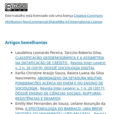
Este trabalho está licenciado sob uma licença
Creative Commons
Attribution-NonCommercial-ShareAlike 4.0 International License
.
Artigos Semelhantes
Laudelina Leonardo Pereira, Tarcízio Roberto Silva,
CLASSIFICAÇÃO GEODEMOGRÁFICA E A ASSIMETRIA
NA DATAFICAÇÃO DE CRÉDITO
,
Revista Inter-Legere:
v. 2 n. 26 (2019): DOSSIÊ SOCIOLOGIA DIGITAL
Karlla Christine Araújo Souza, Raiara Luana da Silva
Nascimento,
ABORDAGENS DA DITADURA MILITAR:
PONDERAÇÕES ACERCA DO ENEM E DO ENSINO DE
SOCIOLOGIA
,
Revista Inter-Legere: v. 1 n. 20 (2017):
DOSSIÊ ENSINO DE CIÊNCIAS SOCIAIS: RUPTURAS,
RESISTÊNCIAS E DESAFIOS
Emilly Mel Fernandes de Souza, Leilane Assunção da
Silva,
A EPISTEMOLOGIA DO BARRACO: UMA BREVE
HISTÓRIA DO MOVIMENTO LGBTI EM GERAL
,
Revista