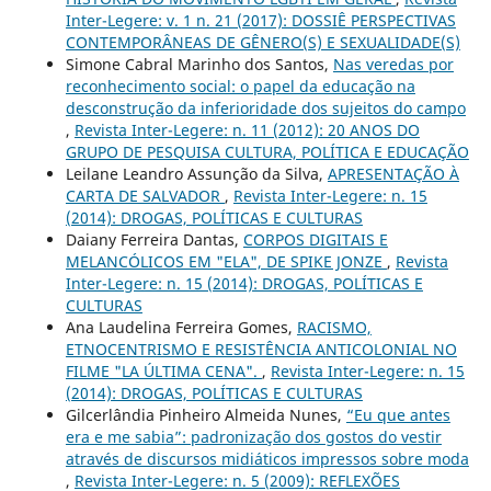
Inter-Legere: v. 1 n. 21 (2017): DOSSIÊ PERSPECTIVAS
CONTEMPORÂNEAS DE GÊNERO(S) E SEXUALIDADE(S)
Simone Cabral Marinho dos Santos,
Nas veredas por
reconhecimento social: o papel da educação na
desconstrução da inferioridade dos sujeitos do campo
,
Revista Inter-Legere: n. 11 (2012): 20 ANOS DO
GRUPO DE PESQUISA CULTURA, POLÍTICA E EDUCAÇÃO
Leilane Leandro Assunção da Silva,
APRESENTAÇÃO À
CARTA DE SALVADOR
,
Revista Inter-Legere: n. 15
(2014): DROGAS, POLÍTICAS E CULTURAS
Daiany Ferreira Dantas,
CORPOS DIGITAIS E
MELANCÓLICOS EM "ELA", DE SPIKE JONZE
,
Revista
Inter-Legere: n. 15 (2014): DROGAS, POLÍTICAS E
CULTURAS
Ana Laudelina Ferreira Gomes,
RACISMO,
ETNOCENTRISMO E RESISTÊNCIA ANTICOLONIAL NO
FILME "LA ÚLTIMA CENA".
,
Revista Inter-Legere: n. 15
(2014): DROGAS, POLÍTICAS E CULTURAS
Gilcerlândia Pinheiro Almeida Nunes,
“Eu que antes
era e me sabia”: padronização dos gostos do vestir
através de discursos midiáticos impressos sobre moda
,
Revista Inter-Legere: n. 5 (2009): REFLEXÕES