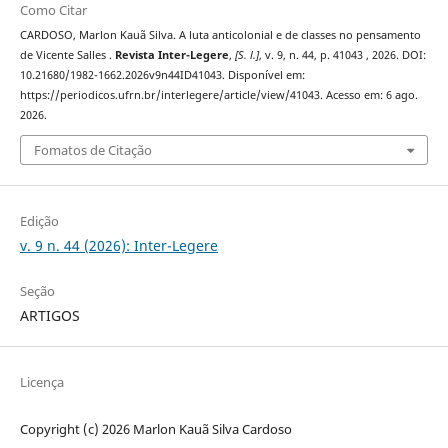
Como Citar
CARDOSO, Marlon Kauã Silva. A luta anticolonial e de classes no pensamento
de Vicente Salles .
Revista Inter-Legere
,
[S. l.]
, v. 9, n. 44, p. 41043 , 2026. DOI:
10.21680/1982-1662.2026v9n44ID41043. Disponível em:
https://periodicos.ufrn.br/interlegere/article/view/41043. Acesso em: 6 ago.
2026.
Fomatos de Citação
Edição
v. 9 n. 44 (2026): Inter-Legere
Seção
ARTIGOS
Licença
Copyright (c) 2026 Marlon Kauã Silva Cardoso