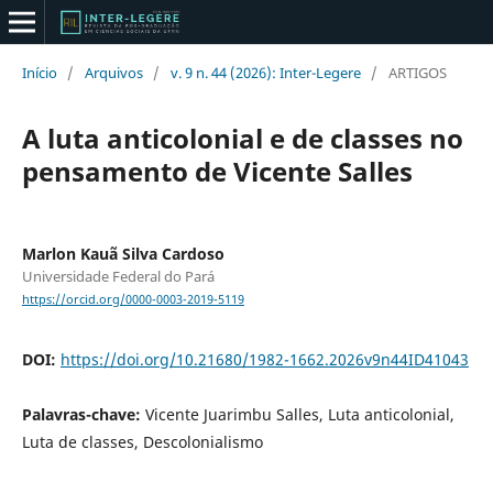
Início
/
Arquivos
/
v. 9 n. 44 (2026): Inter-Legere
/
ARTIGOS
A luta anticolonial e de classes no
pensamento de Vicente Salles
Marlon Kauã Silva Cardoso
Universidade Federal do Pará
https://orcid.org/0000-0003-2019-5119
DOI:
https://doi.org/10.21680/1982-1662.2026v9n44ID41043
Palavras-chave:
Vicente Juarimbu Salles, Luta anticolonial,
Luta de classes, Descolonialismo