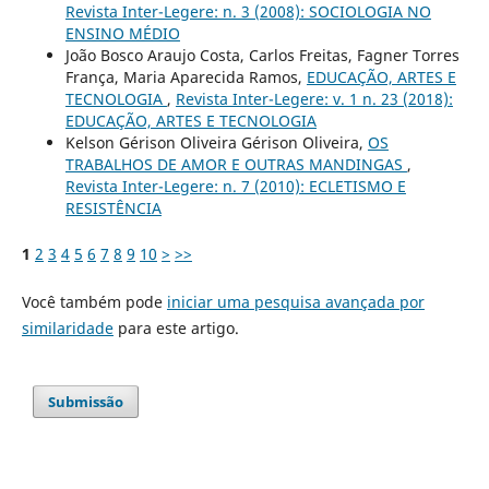
Revista Inter-Legere: n. 3 (2008): SOCIOLOGIA NO
ENSINO MÉDIO
João Bosco Araujo Costa, Carlos Freitas, Fagner Torres
França, Maria Aparecida Ramos,
EDUCAÇÃO, ARTES E
TECNOLOGIA
,
Revista Inter-Legere: v. 1 n. 23 (2018):
EDUCAÇÃO, ARTES E TECNOLOGIA
Kelson Gérison Oliveira Gérison Oliveira,
OS
TRABALHOS DE AMOR E OUTRAS MANDINGAS
,
Revista Inter-Legere: n. 7 (2010): ECLETISMO E
RESISTÊNCIA
1
2
3
4
5
6
7
8
9
10
>
>>
Você também pode
iniciar uma pesquisa avançada por
similaridade
para este artigo.
Submissão