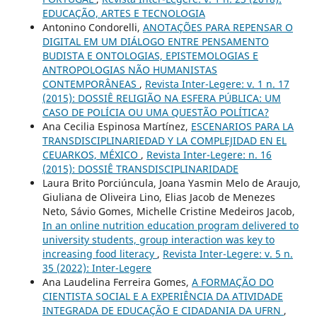
EDUCAÇÃO, ARTES E TECNOLOGIA
Antonino Condorelli,
ANOTAÇÕES PARA REPENSAR O
DIGITAL EM UM DIÁLOGO ENTRE PENSAMENTO
BUDISTA E ONTOLOGIAS, EPISTEMOLOGIAS E
ANTROPOLOGIAS NÃO HUMANISTAS
CONTEMPORÂNEAS
,
Revista Inter-Legere: v. 1 n. 17
(2015): DOSSIÊ RELIGIÃO NA ESFERA PÚBLICA: UM
CASO DE POLÍCIA OU UMA QUESTÃO POLÍTICA?
Ana Cecilia Espinosa Martínez,
ESCENARIOS PARA LA
TRANSDISCIPLINARIEDAD Y LA COMPLEJIDAD EN EL
CEUARKOS, MÉXICO
,
Revista Inter-Legere: n. 16
(2015): DOSSIÊ TRANSDISCIPLINARIDADE
Laura Brito Porciúncula, Joana Yasmin Melo de Araujo,
Giuliana de Oliveira Lino, Elias Jacob de Menezes
Neto, Sávio Gomes, Michelle Cristine Medeiros Jacob,
In an online nutrition education program delivered to
university students, group interaction was key to
increasing food literacy
,
Revista Inter-Legere: v. 5 n.
35 (2022): Inter-Legere
Ana Laudelina Ferreira Gomes,
A FORMAÇÃO DO
CIENTISTA SOCIAL E A EXPERIÊNCIA DA ATIVIDADE
INTEGRADA DE EDUCAÇÃO E CIDADANIA DA UFRN
,