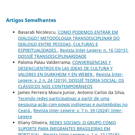
Artigos Semelhantes
Basarab Nicolescu,
COMO PODEMOS ENTRAR EM
DIÁLOGO? METODOLOGIA TRANSDISCIPLINAR DO
DIÁLOGO ENTRE PESSOAS, CULTURAS E
ESPIRITUALIDADES
,
Revista Inter-Legere: n. 16 (2015):
DOSSIÊ TRANSDISCIPLINARIDADE
Paloma Palau Valderrama,
CONVERGENCIAS Y
DESENCUENTROS EN LAS IDEAS DE CULTURA Y
VALORES EN DURKHEIM Y EN WEBER
,
Revista Inter-
Legere: v. 2 n. 24 (2019): DOSSIÊ TEORIA SOCIAL: OS
CLÁSSICOS NOS CONTEMPORÂNEOS
James Ferreira Moura Junior, Antonio Carlos da Silva,
Tecendo redes participativas a partir de uma
pesquisa-ação com povos indígenas e quilombolas no
Ceará
,
Revista Inter-Legere: v. 7 n. 39 (2024): Inter-
Legere
Eliany Oliveira,
REDES SOCIAIS: O GRUPO COMO
SUPORTE PARA IMIGRANTES BRASILEIRAS EM
PORTUGAL
,
Revista Inter-Legere: v. 1 n. 23 (2018):