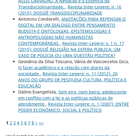
ASSIS CARVALHO. A Negação é a Essência da
Transdisciplinaridade.
,
Revista Inter-Legere: n. 16
(2015): DOSSIÊ TRANSDISCIPLINARIDADE
Antonino Condorelli,
ANOTAÇÕES PARA REPENSAR O
DIGITAL EM UM DIÁLOGO ENTRE PENSAMENTO
BUDISTA E ONTOLOGIAS, EPISTEMOLOGIAS E
ANTROPOLOGIAS NÃO HUMANISTAS
CONTEMPORÂNEAS
,
Revista Inter-Legere: v. 1 n. 17
(2015): DOSSIÊ RELIGIÃO NA ESFERA PÚBLICA: UM
CASO DE POLÍCIA OU UMA QUESTÃO POLÍTICA?
Geovânia da Silva Toscano, Vânia de Vasconcelos Gico,
O fazer acadêmico e a relação com atores da
sociedade
,
Revista Inter-Legere: n. 11 (2012): 20
ANOS DO GRUPO DE PESQUISA CULTURA, POLÍTICA E
EDUCAÇÃO
Dalmo Evangelista,
Sem eira, nem beira: adolescente
em conflito com a lei e as políticas públicas de
atendimento
,
Revista Inter-Legere: n. 1 (2007): ENTRE
PODER ECONÔMICO, SOCIAL E POLÍTICO
1
2
3
4
5
6
7
8
>
>>