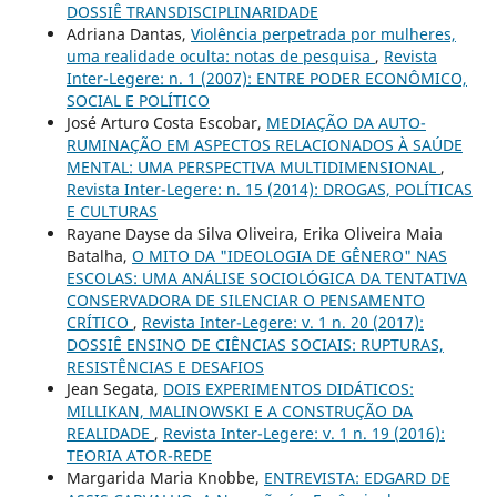
DOSSIÊ TRANSDISCIPLINARIDADE
Adriana Dantas,
Violência perpetrada por mulheres,
uma realidade oculta: notas de pesquisa
,
Revista
Inter-Legere: n. 1 (2007): ENTRE PODER ECONÔMICO,
SOCIAL E POLÍTICO
José Arturo Costa Escobar,
MEDIAÇÃO DA AUTO-
RUMINAÇÃO EM ASPECTOS RELACIONADOS À SAÚDE
MENTAL: UMA PERSPECTIVA MULTIDIMENSIONAL
,
Revista Inter-Legere: n. 15 (2014): DROGAS, POLÍTICAS
E CULTURAS
Rayane Dayse da Silva Oliveira, Erika Oliveira Maia
Batalha,
O MITO DA "IDEOLOGIA DE GÊNERO" NAS
ESCOLAS: UMA ANÁLISE SOCIOLÓGICA DA TENTATIVA
CONSERVADORA DE SILENCIAR O PENSAMENTO
CRÍTICO
,
Revista Inter-Legere: v. 1 n. 20 (2017):
DOSSIÊ ENSINO DE CIÊNCIAS SOCIAIS: RUPTURAS,
RESISTÊNCIAS E DESAFIOS
Jean Segata,
DOIS EXPERIMENTOS DIDÁTICOS:
MILLIKAN, MALINOWSKI E A CONSTRUÇÃO DA
REALIDADE
,
Revista Inter-Legere: v. 1 n. 19 (2016):
TEORIA ATOR-REDE
Margarida Maria Knobbe,
ENTREVISTA: EDGARD DE