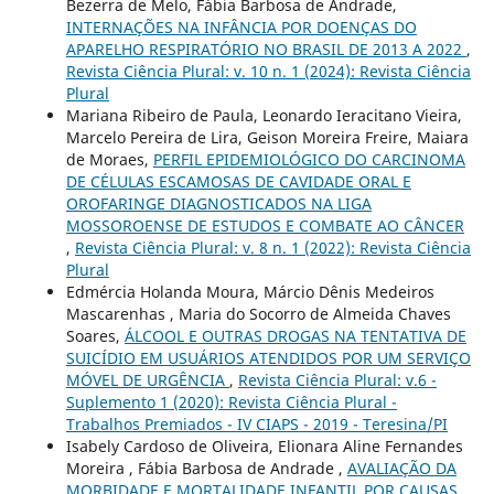
Bezerra de Melo, Fábia Barbosa de Andrade,
INTERNAÇÕES NA INFÂNCIA POR DOENÇAS DO
APARELHO RESPIRATÓRIO NO BRASIL DE 2013 A 2022
,
Revista Ciência Plural: v. 10 n. 1 (2024): Revista Ciência
Plural
Mariana Ribeiro de Paula, Leonardo Ieracitano Vieira,
Marcelo Pereira de Lira, Geison Moreira Freire, Maiara
de Moraes,
PERFIL EPIDEMIOLÓGICO DO CARCINOMA
DE CÉLULAS ESCAMOSAS DE CAVIDADE ORAL E
OROFARINGE DIAGNOSTICADOS NA LIGA
MOSSOROENSE DE ESTUDOS E COMBATE AO CÂNCER
,
Revista Ciência Plural: v. 8 n. 1 (2022): Revista Ciência
Plural
Edmércia Holanda Moura, Márcio Dênis Medeiros
Mascarenhas , Maria do Socorro de Almeida Chaves
Soares,
ÁLCOOL E OUTRAS DROGAS NA TENTATIVA DE
SUICÍDIO EM USUÁRIOS ATENDIDOS POR UM SERVIÇO
MÓVEL DE URGÊNCIA
,
Revista Ciência Plural: v.6 -
Suplemento 1 (2020): Revista Ciência Plural -
Trabalhos Premiados - IV CIAPS - 2019 - Teresina/PI
Isabely Cardoso de Oliveira, Elionara Aline Fernandes
Moreira , Fábia Barbosa de Andrade ,
AVALIAÇÃO DA
MORBIDADE E MORTALIDADE INFANTIL POR CAUSAS