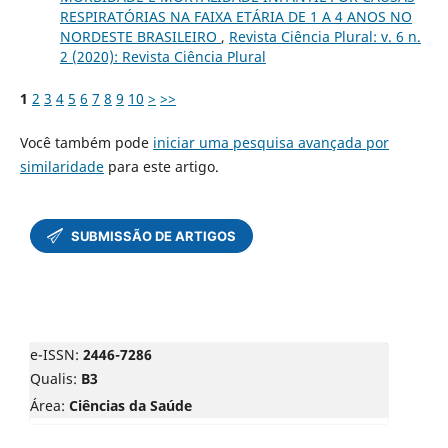
RESPIRATÓRIAS NA FAIXA ETÁRIA DE 1 A 4 ANOS NO
NORDESTE BRASILEIRO
,
Revista Ciência Plural: v. 6 n.
2 (2020): Revista Ciência Plural
1
2
3
4
5
6
7
8
9
10
>
>>
Você também pode
iniciar uma pesquisa avançada por
similaridade
para este artigo.
e-ISSN:
2446-7286
Qualis:
B3
Área:
Ciências da Saúde