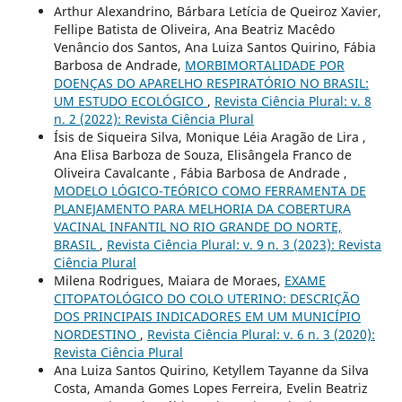
Arthur Alexandrino, Bárbara Letícia de Queiroz Xavier,
Fellipe Batista de Oliveira, Ana Beatriz Macêdo
Venâncio dos Santos, Ana Luiza Santos Quirino, Fábia
Barbosa de Andrade,
MORBIMORTALIDADE POR
DOENÇAS DO APARELHO RESPIRATÓRIO NO BRASIL:
UM ESTUDO ECOLÓGICO
,
Revista Ciência Plural: v. 8
n. 2 (2022): Revista Ciência Plural
Ísis de Siqueira Silva, Monique Léia Aragão de Lira ,
Ana Elisa Barboza de Souza, Elisângela Franco de
Oliveira Cavalcante , Fábia Barbosa de Andrade ,
MODELO LÓGICO-TEÓRICO COMO FERRAMENTA DE
PLANEJAMENTO PARA MELHORIA DA COBERTURA
VACINAL INFANTIL NO RIO GRANDE DO NORTE,
BRASIL
,
Revista Ciência Plural: v. 9 n. 3 (2023): Revista
Ciência Plural
Milena Rodrigues, Maiara de Moraes,
EXAME
CITOPATOLÓGICO DO COLO UTERINO: DESCRIÇÃO
DOS PRINCIPAIS INDICADORES EM UM MUNICÍPIO
NORDESTINO
,
Revista Ciência Plural: v. 6 n. 3 (2020):
Revista Ciência Plural
Ana Luiza Santos Quirino, Ketyllem Tayanne da Silva
Costa, Amanda Gomes Lopes Ferreira, Evelin Beatriz