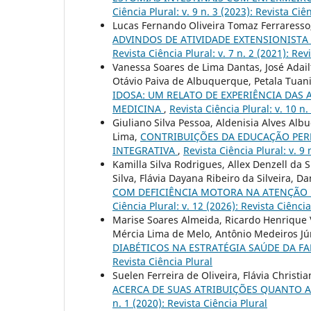
Ciência Plural: v. 9 n. 3 (2023): Revista Ciê
Lucas Fernando Oliveira Tomaz Ferraresso
ADVINDOS DE ATIVIDADE EXTENSIONIST
Revista Ciência Plural: v. 7 n. 2 (2021): Rev
Vanessa Soares de Lima Dantas, José Adail
Otávio Paiva de Albuquerque, Petala Tuani
IDOSA: UM RELATO DE EXPERIÊNCIA DAS
MEDICINA
,
Revista Ciência Plural: v. 10 n.
Giuliano Silva Pessoa, Aldenisia Alves Al
Lima,
CONTRIBUIÇÕES DA EDUCAÇÃO PER
INTEGRATIVA
,
Revista Ciência Plural: v. 9 
Kamilla Silva Rodrigues, Allex Denzell da 
Silva, Flávia Dayana Ribeiro da Silveira, D
COM DEFICIÊNCIA MOTORA NA ATENÇÃO P
Ciência Plural: v. 12 (2026): Revista Ciênci
Marise Soares Almeida, Ricardo Henrique Vi
Mércia Lima de Melo, Antônio Medeiros Jú
DIABÉTICOS NA ESTRATÉGIA SAÚDE DA F
Revista Ciência Plural
Suelen Ferreira de Oliveira, Flávia Chris
ACERCA DE SUAS ATRIBUIÇÕES QUANTO 
n. 1 (2020): Revista Ciência Plural