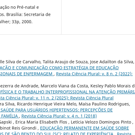
ação no Pré-natal e
. Brasília: Secretaria de
lher; 33p, 2000.
e Silva de Carvalho, Talita Araujo de Souza, Jose Adailton da Silva,
MAÇÃO E COMUNICAÇÃO COMO ESTRATÉGIA DE EDUCAÇÃO
SSIONAIS DE ENFERMAGEM
,
Revista Ciência Plural: v. 8 n. 2 (2022):
Bezerra de Andrade, Marcelo Viana da Costa, Kesley Pablo Morais 
FÍSICA E O TRABALHO INTERPROFISSIONAL NA ATENÇÃO PRIMÁRI
ta Ciência Plural: v. 11 n. 2 (2025): Revista Ciência Plural
ra Silva, Ricardo Henrique Vieira Melo, Maísa Paulino Rodrigues,
SAÚDE PARA USUÁRIOS HIPERTENSOS: PERCEPÇÕES DE
 FAMÍLIA
,
Revista Ciência Plural: v. 4 n. 1 (2018)
pski , Erica Maria Elisabeth Flos , Letícia Velozo Domingos Pinto ,
binot Reis Girondi ,
EDUCAÇÃO PERMANENTE EM SAÚDE SOBRE
 DE SÃO BENTO DO SUL (SC): RELATO DE EXPERIÊNCIA
,
Revista