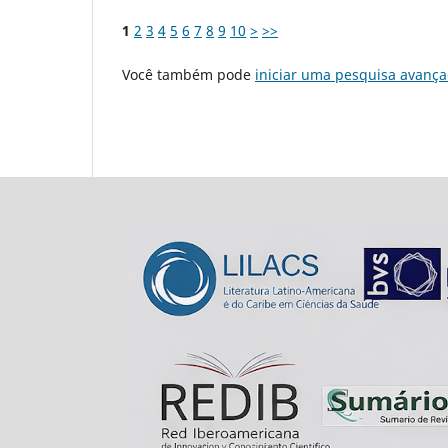
1
2
3
4
5
6
7
8
9
10
>
>>
Você também pode
iniciar uma pesquisa avança