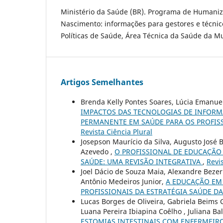
Ministério da Saúde (BR). Programa de Humaniz
Nascimento: informações para gestores e técnicos
Políticas de Saúde, Área Técnica da Saúde da Mu
Artigos Semelhantes
Brenda Kelly Pontes Soares, Lúcia Emanuell
IMPACTOS DAS TECNOLOGIAS DE INFOR
PERMANENTE EM SAÚDE PARA OS PROFI
Revista Ciência Plural
Josepson Maurício da Silva, Augusto José 
Azevedo ,
O PROFISSIONAL DE EDUCAÇÃO 
SAÚDE: UMA REVISÃO INTEGRATIVA
,
Revis
Joel Dácio de Souza Maia, Alexandre Bezer
Antônio Medeiros Junior,
A EDUCAÇÃO EM 
PROFISSIONAIS DA ESTRATÉGIA SAÚDE DA
Lucas Borges de Oliveira, Gabriela Beims Ga
Luana Pereira Ibiapina Coêlho , Juliana Bal
ESTOMIAS INTESTINAIS COM ENFERMEIROS