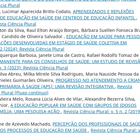
ncia Plural
, Lucimar Aparecida Britto Codato,
APRENDIZADOS E REFLEXÕES
A DE EDUCAÇÃO EM SAÚDE EM CENTROS DE EDUCAÇÃO INFANTIL
,
ista Ciência Plural
ton da Silva, Raul Elton Araújo Borges, Bárbara Suellen Fonseca Br
 Candido de Oliveira Salvador ,
EDUCAÇÃO EM SAÚDE PARA PESSO
 AÇÕES DESENVOLVIDAS EM ESTÁGIO DE SAÚDE COLETIVA EM
 2 (2024): Revista Ciência Plural
buquerque Barbosa, Janete Lima de Castro, Rafael Rodolfo Tomaz de
MANENTE PARA OS CONSELHOS DE SAÚDE: UM ESTUDO DE REVIS
n. 3 (2023): Revista Ciência Plural
Silva Abreu, Milka Mirele Silva Rodrigues, Maria Nauside Pessoa da
anieles Guimarães Oliveira,
PROGRESSO NO ATENDIMENTO A CRIA
RIMÁRIA À SAÚDE (APS): UMA REVISÃO INTEGRATIVA
,
Revista
a Plural (Fluxo contínuo)
eira Melo, Rosana Lúcia Alves de Vilar, Alexandre Bezerra Silva,
nior,
A EDUCAÇÃO POPULAR EM SAÚDE COM GRUPOS DE IDOSOS
AMÍLIA: UMA PESQUISA-AÇÃO
,
Revista Ciência Plural: v. 5 n. 2 (2019
tiane de Azevedo Machado,
PERCEPÇÃO DOS PROFISSIONAIS DE SAÚ
AOS PROCESSOS DE EDUCAÇÃO EM SAÚDE
,
Revista Ciência Plural: v