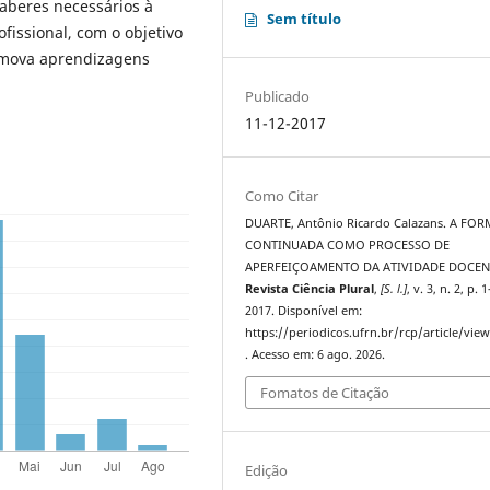
aberes necessários à
Sem título
ofissional, com o objetivo
omova aprendizagens
Publicado
11-12-2017
Como Citar
DUARTE, Antônio Ricardo Calazans. A FO
CONTINUADA COMO PROCESSO DE
APERFEIÇOAMENTO DA ATIVIDADE DOCEN
Revista Ciência Plural
,
[S. l.]
, v. 3, n. 2, p. 
2017. Disponível em:
https://periodicos.ufrn.br/rcp/article/vie
. Acesso em: 6 ago. 2026.
Fomatos de Citação
Edição