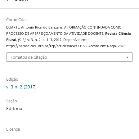
Como Citar
DUARTE, Antônio Ricardo Calazans. A FORMAÇÃO CONTINUADA COMO
PROCESSO DE APERFEIÇOAMENTO DA ATIVIDADE DOCENTE.
Revista Ciência
Plural
,
[S. l.]
, v. 3, n. 2, p. 1–3, 2017. Disponível em:
https://periodicos.ufrn.br/rcp/article/view/13155. Acesso em: 6 ago. 2026.
Fomatos de Citação
Edição
v. 3 n. 2 (2017)
Seção
Editorial
Licença