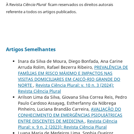
À Revista
Ciência Plural
ficam reservados os direitos autorais
referente a todos os artigos publicados.
Artigos Semelhantes
Inara da Silva de Moura, Diego Bonfada, Ana Carine
Arruda Rolim, Rafael Bezerra Ribeiro,
PREVALÊNCIA DE
FAMÍLIAS EM RISCO MÁXIMO E IMPACTOS NAS
VISITAS DOMICILIARES EM CAICÓ-RIO GRANDE DO
NORTE
,
Revista Ciência Plural: v. 10 n. 3 (2024):
Revista Ciência Plural
Arilson Lima da Silva, Giovana Silva Correa Reis, Pedro
Paulo Cardoso Assayag, Estherfanny da Nóbrega
Pinheiro, Luciana Brandão Carreira,
AVALIAÇÃO DO
CONHECIMENTO EM EMERGÊNCIAS PSIQUIÁTRICAS
ENTRE DISCENTES DE MEDICINA
,
Revista Ciência
Plural: v. 9 n. 2 (2023): Revista Ciência Plural
Luana Maria de Medeiros Lima, Sophia Queiroz