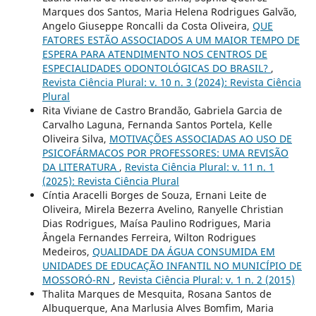
Marques dos Santos, Maria Helena Rodrigues Galvão,
Angelo Giuseppe Roncalli da Costa Oliveira,
QUE
FATORES ESTÃO ASSOCIADOS A UM MAIOR TEMPO DE
ESPERA PARA ATENDIMENTO NOS CENTROS DE
ESPECIALIDADES ODONTOLÓGICAS DO BRASIL?
,
Revista Ciência Plural: v. 10 n. 3 (2024): Revista Ciência
Plural
Rita Viviane de Castro Brandão, Gabriela Garcia de
Carvalho Laguna, Fernanda Santos Portela, Kelle
Oliveira Silva,
MOTIVAÇÕES ASSOCIADAS AO USO DE
PSICOFÁRMACOS POR PROFESSORES: UMA REVISÃO
DA LITERATURA
,
Revista Ciência Plural: v. 11 n. 1
(2025): Revista Ciência Plural
Cíntia Aracelli Borges de Souza, Ernani Leite de
Oliveira, Mirela Bezerra Avelino, Ranyelle Christian
Dias Rodrigues, Maísa Paulino Rodrigues, Maria
Ângela Fernandes Ferreira, Wilton Rodrigues
Medeiros,
QUALIDADE DA ÁGUA CONSUMIDA EM
UNIDADES DE EDUCAÇÃO INFANTIL NO MUNICÍPIO DE
MOSSORÓ-RN
,
Revista Ciência Plural: v. 1 n. 2 (2015)
Thalita Marques de Mesquita, Rosana Santos de
Albuquerque, Ana Marlusia Alves Bomfim, Maria