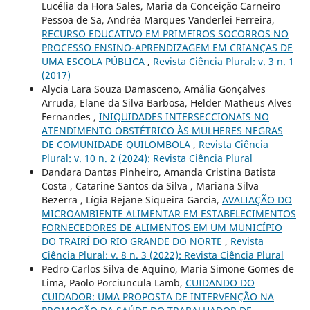
Lucélia da Hora Sales, Maria da Conceição Carneiro
Pessoa de Sa, Andréa Marques Vanderlei Ferreira,
RECURSO EDUCATIVO EM PRIMEIROS SOCORROS NO
PROCESSO ENSINO-APRENDIZAGEM EM CRIANÇAS DE
UMA ESCOLA PÚBLICA
,
Revista Ciência Plural: v. 3 n. 1
(2017)
Alycia Lara Souza Damasceno, Amália Gonçalves
Arruda, Elane da Silva Barbosa, Helder Matheus Alves
Fernandes ,
INIQUIDADES INTERSECCIONAIS NO
ATENDIMENTO OBSTÉTRICO ÀS MULHERES NEGRAS
DE COMUNIDADE QUILOMBOLA
,
Revista Ciência
Plural: v. 10 n. 2 (2024): Revista Ciência Plural
Dandara Dantas Pinheiro, Amanda Cristina Batista
Costa , Catarine Santos da Silva , Mariana Silva
Bezerra , Lígia Rejane Siqueira Garcia,
AVALIAÇÃO DO
MICROAMBIENTE ALIMENTAR EM ESTABELECIMENTOS
FORNECEDORES DE ALIMENTOS EM UM MUNICÍPIO
DO TRAIRÍ DO RIO GRANDE DO NORTE
,
Revista
Ciência Plural: v. 8 n. 3 (2022): Revista Ciência Plural
Pedro Carlos Silva de Aquino, Maria Simone Gomes de
Lima, Paolo Porciuncula Lamb,
CUIDANDO DO
CUIDADOR: UMA PROPOSTA DE INTERVENÇÃO NA