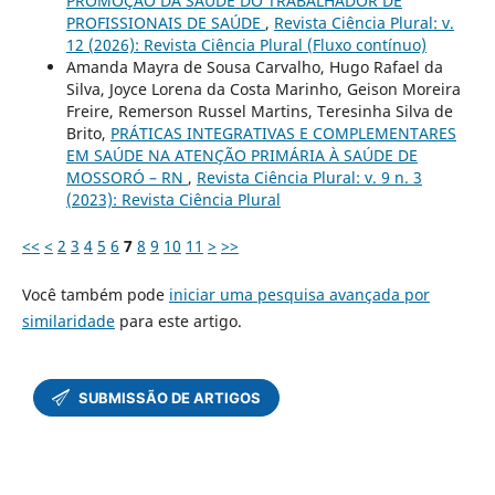
PROMOÇÃO DA SAÚDE DO TRABALHADOR DE
PROFISSIONAIS DE SAÚDE
,
Revista Ciência Plural: v.
12 (2026): Revista Ciência Plural (Fluxo contínuo)
Amanda Mayra de Sousa Carvalho, Hugo Rafael da
Silva, Joyce Lorena da Costa Marinho, Geison Moreira
Freire, Remerson Russel Martins, Teresinha Silva de
Brito,
PRÁTICAS INTEGRATIVAS E COMPLEMENTARES
EM SAÚDE NA ATENÇÃO PRIMÁRIA À SAÚDE DE
MOSSORÓ – RN
,
Revista Ciência Plural: v. 9 n. 3
(2023): Revista Ciência Plural
<<
<
2
3
4
5
6
7
8
9
10
11
>
>>
Você também pode
iniciar uma pesquisa avançada por
similaridade
para este artigo.