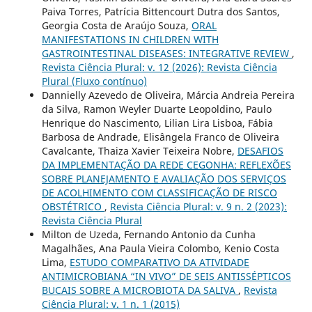
Paiva Torres, Patrícia Bittencourt Dutra dos Santos,
Georgia Costa de Araújo Souza,
ORAL
MANIFESTATIONS IN CHILDREN WITH
GASTROINTESTINAL DISEASES: INTEGRATIVE REVIEW
,
Revista Ciência Plural: v. 12 (2026): Revista Ciência
Plural (Fluxo contínuo)
Dannielly Azevedo de Oliveira, Márcia Andreia Pereira
da Silva, Ramon Weyler Duarte Leopoldino, Paulo
Henrique do Nascimento, Lilian Lira Lisboa, Fábia
Barbosa de Andrade, Elisângela Franco de Oliveira
Cavalcante, Thaiza Xavier Teixeira Nobre,
DESAFIOS
DA IMPLEMENTAÇÃO DA REDE CEGONHA: REFLEXÕES
SOBRE PLANEJAMENTO E AVALIAÇÃO DOS SERVIÇOS
DE ACOLHIMENTO COM CLASSIFICAÇÃO DE RISCO
OBSTÉTRICO
,
Revista Ciência Plural: v. 9 n. 2 (2023):
Revista Ciência Plural
Milton de Uzeda, Fernando Antonio da Cunha
Magalhães, Ana Paula Vieira Colombo, Kenio Costa
Lima,
ESTUDO COMPARATIVO DA ATIVIDADE
ANTIMICROBIANA “IN VIVO” DE SEIS ANTISSÉPTICOS
BUCAIS SOBRE A MICROBIOTA DA SALIVA
,
Revista
Ciência Plural: v. 1 n. 1 (2015)