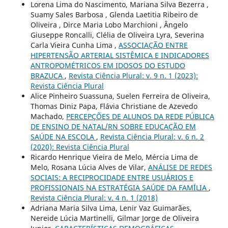
Lorena Lima do Nascimento, Mariana Silva Bezerra ,
Suamy Sales Barbosa , Glenda Laetitia Ribeiro de
Oliveira , Dirce Maria Lobo Marchioni , Ângelo
Giuseppe Roncalli, Clélia de Oliveira Lyra, Severina
Carla Vieira Cunha Lima ,
ASSOCIAÇÃO ENTRE
HIPERTENSÃO ARTERIAL SISTÊMICA E INDICADORES
ANTROPOMÉTRICOS EM IDOSOS DO ESTUDO
BRAZUCA
,
Revista Ciência Plural: v. 9 n. 1 (2023):
Revista Ciência Plural
Alice Pinheiro Suassuna, Suelen Ferreira de Oliveira,
Thomas Diniz Papa, Flávia Christiane de Azevedo
Machado,
PERCEPÇÕES DE ALUNOS DA REDE PÚBLICA
DE ENSINO DE NATAL/RN SOBRE EDUCAÇÃO EM
SAÚDE NA ESCOLA
,
Revista Ciência Plural: v. 6 n. 2
(2020): Revista Ciência Plural
Ricardo Henrique Vieira de Melo, Mércia Lima de
Melo, Rosana Lúcia Alves de Vilar,
ANÁLISE DE REDES
SOCIAIS: A RECIPROCIDADE ENTRE USUÁRIOS E
PROFISSIONAIS NA ESTRATÉGIA SAÚDE DA FAMÍLIA
,
Revista Ciência Plural: v. 4 n. 1 (2018)
Adriana Maria Silva Lima, Lenir Vaz Guimarães,
Nereide Lúcia Martinelli, Gilmar Jorge de Oliveira