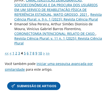
Junior,
CARACTERÍSTICAS DEMOGRÁFICAS,
SOCIOECONÔMICAS E DA PROCURA DOS USUÁRIOS
EM UM SERVIÇO DE REABILITAÇÃO FÍSICA DE
REFERÊNCIA ESTADUAL, MATO GROSSO, 2021
,
Revista
Ciência Plural: v. 9 n. 1 (2023): Revista Ciência Plural
Emanoel Silva Pereira, Arthur Simões Dionisio de
Moura, Vinícius Gabriel Barros Florentino,
CORONECTOMIA INTENCIONAL: RELATO DE CASO
,
Revista Ciência Plural: v. 11 n. 1 (2025): Revista Ciência
Plural
<<
<
1
2
3
4
5
6
7
8
9
10
>
>>
Você também pode
iniciar uma pesquisa avançada por
similaridade
para este artigo.