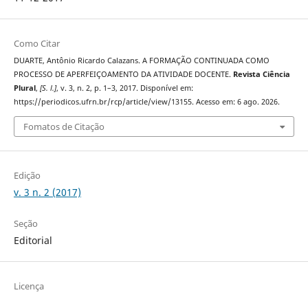
Como Citar
DUARTE, Antônio Ricardo Calazans. A FORMAÇÃO CONTINUADA COMO
PROCESSO DE APERFEIÇOAMENTO DA ATIVIDADE DOCENTE.
Revista Ciência
Plural
,
[S. l.]
, v. 3, n. 2, p. 1–3, 2017. Disponível em:
https://periodicos.ufrn.br/rcp/article/view/13155. Acesso em: 6 ago. 2026.
Fomatos de Citação
Edição
v. 3 n. 2 (2017)
Seção
Editorial
Licença