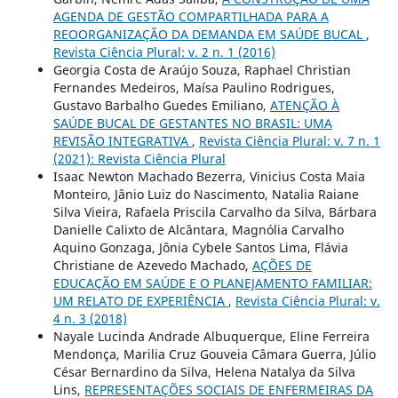
AGENDA DE GESTÃO COMPARTILHADA PARA A
REOORGANIZAÇÃO DA DEMANDA EM SAÚDE BUCAL
,
Revista Ciência Plural: v. 2 n. 1 (2016)
Georgia Costa de Araújo Souza, Raphael Christian
Fernandes Medeiros, Maísa Paulino Rodrigues,
Gustavo Barbalho Guedes Emiliano,
ATENÇÃO À
SAÚDE BUCAL DE GESTANTES NO BRASIL: UMA
REVISÃO INTEGRATIVA
,
Revista Ciência Plural: v. 7 n. 1
(2021): Revista Ciência Plural
Isaac Newton Machado Bezerra, Vinicius Costa Maia
Monteiro, Jânio Luiz do Nascimento, Natalia Raiane
Silva Vieira, Rafaela Priscila Carvalho da Silva, Bárbara
Danielle Calixto de Alcântara, Magnólia Carvalho
Aquino Gonzaga, Jônia Cybele Santos Lima, Flávia
Christiane de Azevedo Machado,
AÇÕES DE
EDUCAÇÃO EM SAÚDE E O PLANEJAMENTO FAMILIAR:
UM RELATO DE EXPERIÊNCIA
,
Revista Ciência Plural: v.
4 n. 3 (2018)
Nayale Lucinda Andrade Albuquerque, Eline Ferreira
Mendonça, Marilia Cruz Gouveia Câmara Guerra, Júlio
César Bernardino da Silva, Helena Natalya da Silva
Lins,
REPRESENTAÇÕES SOCIAIS DE ENFERMEIRAS DA