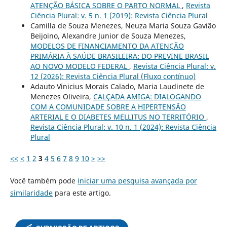
ATENÇÃO BÁSICA SOBRE O PARTO NORMAL
,
Revista
Ciência Plural: v. 5 n. 1 (2019): Revista Ciência Plural
Camilla de Souza Menezes, Neuza Maria Souza Gavião
Beijoino, Alexandre Junior de Souza Menezes,
MODELOS DE FINANCIAMENTO DA ATENÇÃO
PRIMÁRIA À SAÚDE BRASILEIRA: DO PREVINE BRASIL
AO NOVO MODELO FEDERAL
,
Revista Ciência Plural: v.
12 (2026): Revista Ciência Plural (Fluxo contínuo)
Adauto Vinicius Morais Calado, Maria Laudinete de
Menezes Oliveira,
CALÇADA AMIGA: DIALOGANDO
COM A COMUNIDADE SOBRE A HIPERTENSÃO
ARTERIAL E O DIABETES MELLITUS NO TERRITÓRIO
,
Revista Ciência Plural: v. 10 n. 1 (2024): Revista Ciência
Plural
<<
<
1
2
3
4
5
6
7
8
9
10
>
>>
Você também pode
iniciar uma pesquisa avançada por
similaridade
para este artigo.