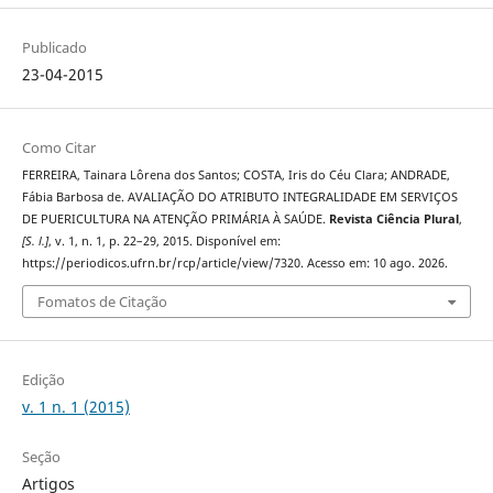
Publicado
23-04-2015
Como Citar
FERREIRA, Tainara Lôrena dos Santos; COSTA, Iris do Céu Clara; ANDRADE,
Fábia Barbosa de. AVALIAÇÃO DO ATRIBUTO INTEGRALIDADE EM SERVIÇOS
DE PUERICULTURA NA ATENÇÃO PRIMÁRIA À SAÚDE.
Revista Ciência Plural
,
[S. l.]
, v. 1, n. 1, p. 22–29, 2015. Disponível em:
https://periodicos.ufrn.br/rcp/article/view/7320. Acesso em: 10 ago. 2026.
Fomatos de Citação
Edição
v. 1 n. 1 (2015)
Seção
Artigos