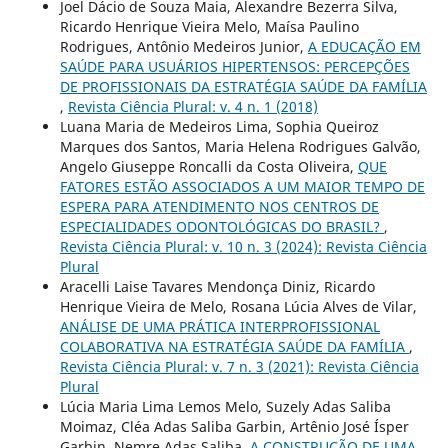
Joel Dácio de Souza Maia, Alexandre Bezerra Silva,
Ricardo Henrique Vieira Melo, Maísa Paulino
Rodrigues, Antônio Medeiros Junior,
A EDUCAÇÃO EM
SAÚDE PARA USUÁRIOS HIPERTENSOS: PERCEPÇÕES
DE PROFISSIONAIS DA ESTRATÉGIA SAÚDE DA FAMÍLIA
,
Revista Ciência Plural: v. 4 n. 1 (2018)
Luana Maria de Medeiros Lima, Sophia Queiroz
Marques dos Santos, Maria Helena Rodrigues Galvão,
Angelo Giuseppe Roncalli da Costa Oliveira,
QUE
FATORES ESTÃO ASSOCIADOS A UM MAIOR TEMPO DE
ESPERA PARA ATENDIMENTO NOS CENTROS DE
ESPECIALIDADES ODONTOLÓGICAS DO BRASIL?
,
Revista Ciência Plural: v. 10 n. 3 (2024): Revista Ciência
Plural
Aracelli Laise Tavares Mendonça Diniz, Ricardo
Henrique Vieira de Melo, Rosana Lúcia Alves de Vilar,
ANÁLISE DE UMA PRÁTICA INTERPROFISSIONAL
COLABORATIVA NA ESTRATÉGIA SAÚDE DA FAMÍLIA
,
Revista Ciência Plural: v. 7 n. 3 (2021): Revista Ciência
Plural
Lúcia Maria Lima Lemos Melo, Suzely Adas Saliba
Moimaz, Cléa Adas Saliba Garbin, Artênio José Ísper
Garbin, Nemre Adas Saliba,
A CONSTRUÇÃO DE UMA