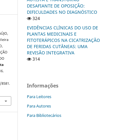
DESAFIANTE DE OPOSIÇÃO:
DIFICULDADES NO DIAGNÓSTICO
324
EVIDÊNCIAS CLÍNICAS DO USO DE
PLANTAS MEDICINAIS E
AÚJO,
FITOTERÁPICOS NA CICATRIZAÇÃO
Vieira
DE FERIDAS CUTÂNEAS: UMA
O,
REVISÃO INTEGRATIVA
IAÇÃO
314
 DO
sta
16.
w/8581.
Informações
Para Leitores
Para Autores
Para Bibliotecários