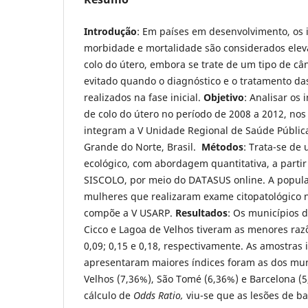
Introdução
: Em países em desenvolvimento, os 
morbidade e mortalidade são considerados elev
colo do útero, embora se trate de um tipo de cân
evitado quando o diagnóstico e o tratamento da
realizados na fase inicial.
Objetivo
: Analisar os
de colo do útero no período de 2008 a 2012, no
integram a V Unidade Regional de Saúde Públic
Grande do Norte, Brasil.
Métodos
: Trata-se de
ecológico, com abordagem quantitativa, a parti
SISCOLO, por meio do DATASUS online. A populaç
mulheres que realizaram exame citopatológico 
compõe a V USARP.
Resultados
: Os municípios 
Cicco e Lagoa de Velhos tiveram as menores razõ
0,09; 0,15 e 0,18, respectivamente. As amostras 
apresentaram maiores índices foram as dos mun
Velhos (7,36%), São Tomé (6,36%) e Barcelona (5
cálculo de
Odds Ratio,
viu-se que as lesões de b