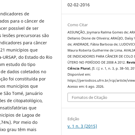
02-02-2016
indicadores de
ados para o câncer de
Como Citar
cer possível de ser
ASSUNÇÃO, Joymara Railma Gomes de; AR
s lesões precursoras são
Dellanio Dione de Oliveira; ARAÚJO, Daísy 
 indicadores para câncer
de; ANDRADE, Fábia Barbosa de; LUDOVIC
s 21 municípios que
Maura Roberta Guilherme de Lima. AVAL
a-URSAP, do Estado do Rio
DE INDICADORES PARA CÂNCER DE COLO
ÚTERO NO PERÍODO DE 2008 A 2012.
Revi
 um estudo do tipo
Ciência Plural
,
[S. l.]
, v. 1, n. 3, p. 38–50, 20
r de dados coletados no
Disponível em:
ão foi constituída por
https://periodicos.ufrn.br/rcp/article/vie
nos municípios que
Acesso em: 6 ago. 2026.
de São Tomé, Januário
Fomatos de Citação
es de citopatológico,
insatisfatórias que
icípios de Lagoa de
Edição
,74%). Por meio do
v. 1 n. 3 (2015)
aixo grau têm mais