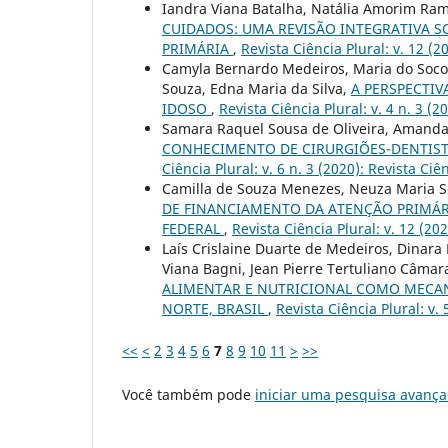
Iandra Viana Batalha, Natália Amorim Ramos
CUIDADOS: UMA REVISÃO INTEGRATIVA S
PRIMÁRIA
,
Revista Ciência Plural: v. 12 (2
Camyla Bernardo Medeiros, Maria do Socorr
Souza, Edna Maria da Silva,
A PERSPECTI
IDOSO
,
Revista Ciência Plural: v. 4 n. 3 (2
Samara Raquel Sousa de Oliveira, Amand
CONHECIMENTO DE CIRURGIÕES-DENTISTA
Ciência Plural: v. 6 n. 3 (2020): Revista Ciê
Camilla de Souza Menezes, Neuza Maria S
DE FINANCIAMENTO DA ATENÇÃO PRIMÁRI
FEDERAL
,
Revista Ciência Plural: v. 12 (20
Laís Crislaine Duarte de Medeiros, Dinara 
Viana Bagni, Jean Pierre Tertuliano Câmar
ALIMENTAR E NUTRICIONAL COMO MECA
NORTE, BRASIL
,
Revista Ciência Plural: v. 
<<
<
2
3
4
5
6
7
8
9
10
11
>
>>
Você também pode
iniciar uma pesquisa avança