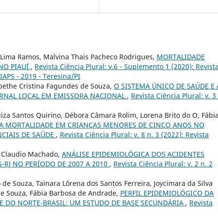
sa Lima Ramos, Malvina Thais Pacheco Rodrigues,
MORTALIDADE
NO PIAUÍ
,
Revista Ciência Plural: v.6 - Suplemento 1 (2020): Revist
IAPS - 2019 - Teresina/PI
abethe Cristina Fagundes de Souza,
O SISTEMA ÚNICO DE SAÚDE E 
JORNAL LOCAL EM EMISSORA NACIONAL
,
Revista Ciência Plural: v. 3
uiza Santos Quirino, Débora Câmara Rolim, Lorena Brito do O, Fábi
DA MORTALIDADE EM CRIANÇAS MENORES DE CINCO ANOS NO
NCIAIS DE SAÚDE
,
Revista Ciência Plural: v. 8 n. 3 (2022): Revista
o, Claudio Machado,
ANÁLISE EPIDEMIOLÓGICA DOS ACIDENTES
-RJ NO PERÍODO DE 2007 A 2010
,
Revista Ciência Plural: v. 2 n. 2
de Souza, Tainara Lôrena dos Santos Ferreira, Joycimara da Silva
de Souza, Fábia Barbosa de Andrade,
PERFIL EPIDEMIOLÓGICO DA
 DO NORTE-BRASIL: UM ESTUDO DE BASE SECUNDÁRIA
,
Revista