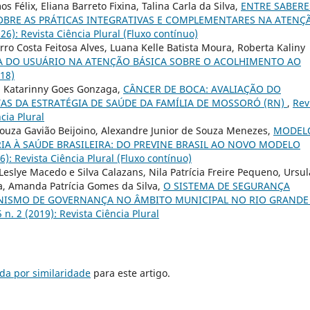
 Félix, Eliana Barreto Fixina, Talina Carla da Silva,
ENTRE SABERE
OBRE AS PRÁTICAS INTEGRATIVAS E COMPLEMENTARES NA ATENÇ
026): Revista Ciência Plural (Fluxo contínuo)
o Costa Feitosa Alves, Luana Kelle Batista Moura, Roberta Kaliny
VA DO USUÁRIO NA ATENÇÃO BÁSICA SOBRE O ACOLHIMENTO AO
018)
a Katarinny Goes Gonzaga,
CÂNCER DE BOCA: AVALIAÇÃO DO
S DA ESTRATÉGIA DE SAÚDE DA FAMÍLIA DE MOSSORÓ (RN)
,
Rev
ncia Plural
ouza Gavião Beijoino, Alexandre Junior de Souza Menezes,
MODEL
A À SAÚDE BRASILEIRA: DO PREVINE BRASIL AO NOVO MODELO
26): Revista Ciência Plural (Fluxo contínuo)
Leslye Macedo e Silva Calazans, Nila Patrícia Freire Pequeno, Ursul
a, Amanda Patrícia Gomes da Silva,
O SISTEMA DE SEGURANÇA
NISMO DE GOVERNANÇA NO ÂMBITO MUNICIPAL NO RIO GRANDE
5 n. 2 (2019): Revista Ciência Plural
da por similaridade
para este artigo.