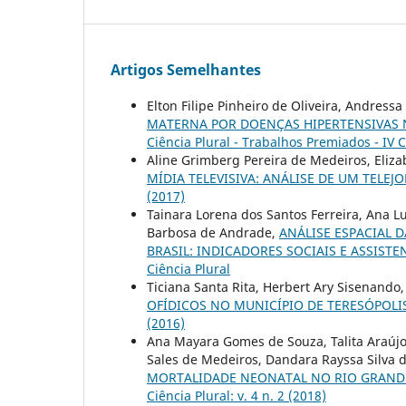
Artigos Semelhantes
Elton Filipe Pinheiro de Oliveira, Andres
MATERNA POR DOENÇAS HIPERTENSIVAS 
Ciência Plural - Trabalhos Premiados - IV C
Aline Grimberg Pereira de Medeiros, Eliz
MÍDIA TELEVISIVA: ANÁLISE DE UM TELE
(2017)
Tainara Lorena dos Santos Ferreira, Ana L
Barbosa de Andrade,
ANÁLISE ESPACIAL 
BRASIL: INDICADORES SOCIAIS E ASSISTE
Ciência Plural
Ticiana Santa Rita, Herbert Ary Sisenand
OFÍDICOS NO MUNICÍPIO DE TERESÓPOLIS
(2016)
Ana Mayara Gomes de Souza, Talita Araújo 
Sales de Medeiros, Dandara Rayssa Silva 
MORTALIDADE NEONATAL NO RIO GRANDE
Ciência Plural: v. 4 n. 2 (2018)