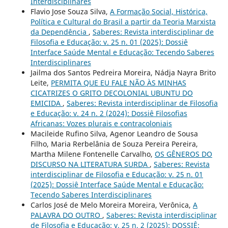
Interdisciplinares
Flavio Jose Souza Silva,
A Formação Social, Histórica,
Política e Cultural do Brasil a partir da Teoria Marxista
da Dependência
,
Saberes: Revista interdisciplinar de
Filosofia e Educação: v. 25 n. 01 (2025): Dossiê
Interface Saúde Mental e Educação: Tecendo Saberes
Interdisciplinares
Jailma dos Santos Pedreira Moreira, Nádja Nayra Brito
Leite,
PERMITA QUE EU FALE NÃO ÀS MINHAS
CICATRIZES O GRITO DECOLONIAL UBUNTU DO
EMICIDA
,
Saberes: Revista interdisciplinar de Filosofia
e Educação: v. 24 n. 2 (2024): Dossiê Filosofias
Africanas: Vozes plurais e contracoloniais
Macileide Rufino Silva, Agenor Leandro de Sousa
Filho, Maria Rerbelânia de Souza Pereira Pereira,
Martha Milene Fontenelle Carvalho,
OS GÊNEROS DO
DISCURSO NA LITERATURA SURDA
,
Saberes: Revista
interdisciplinar de Filosofia e Educação: v. 25 n. 01
(2025): Dossiê Interface Saúde Mental e Educação:
Tecendo Saberes Interdisciplinares
Carlos José de Melo Moreira Moreira, Verônica,
A
PALAVRA DO OUTRO
,
Saberes: Revista interdisciplinar
de Filosofia e Educação: v. 25 n. 2 (2025): DOSSIÊ: