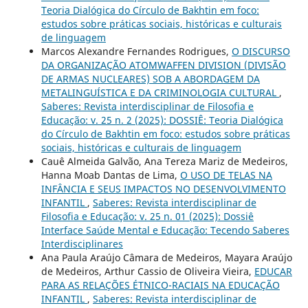
Teoria Dialógica do Círculo de Bakhtin em foco:
estudos sobre práticas sociais, históricas e culturais
de linguagem
Marcos Alexandre Fernandes Rodrigues,
O DISCURSO
DA ORGANIZAÇÃO ATOMWAFFEN DIVISION (DIVISÃO
DE ARMAS NUCLEARES) SOB A ABORDAGEM DA
METALINGUÍSTICA E DA CRIMINOLOGIA CULTURAL
,
Saberes: Revista interdisciplinar de Filosofia e
Educação: v. 25 n. 2 (2025): DOSSIÊ: Teoria Dialógica
do Círculo de Bakhtin em foco: estudos sobre práticas
sociais, históricas e culturais de linguagem
Cauê Almeida Galvão, Ana Tereza Mariz de Medeiros,
Hanna Moab Dantas de Lima,
O USO DE TELAS NA
INFÂNCIA E SEUS IMPACTOS NO DESENVOLVIMENTO
INFANTIL
,
Saberes: Revista interdisciplinar de
Filosofia e Educação: v. 25 n. 01 (2025): Dossiê
Interface Saúde Mental e Educação: Tecendo Saberes
Interdisciplinares
Ana Paula Araújo Câmara de Medeiros, Mayara Araújo
de Medeiros, Arthur Cassio de Oliveira Vieira,
EDUCAR
PARA AS RELAÇÕES ÉTNICO-RACIAIS NA EDUCAÇÃO
INFANTIL
,
Saberes: Revista interdisciplinar de