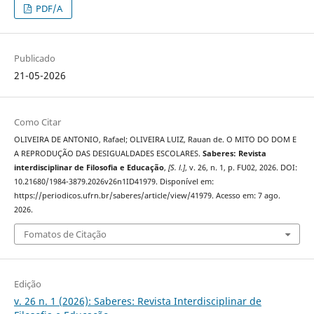
PDF/A
Publicado
21-05-2026
Como Citar
OLIVEIRA DE ANTONIO, Rafael; OLIVEIRA LUIZ, Rauan de. O MITO DO DOM E
A REPRODUÇÃO DAS DESIGUALDADES ESCOLARES.
Saberes: Revista
interdisciplinar de Filosofia e Educação
,
[S. l.]
, v. 26, n. 1, p. FU02, 2026. DOI:
10.21680/1984-3879.2026v26n1ID41979. Disponível em:
https://periodicos.ufrn.br/saberes/article/view/41979. Acesso em: 7 ago.
2026.
Fomatos de Citação
Edição
v. 26 n. 1 (2026): Saberes: Revista Interdisciplinar de