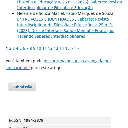
Filosofia e Educação: v. 26 n. 1 (2026): Saberes: Revista
Interdisciplinar de Filosofia e Educação
Helaine de Souza Maciel, Fábio Marques de Souza,
ENTRE VOZES E IDENTIDADES
,
Saberes: Revista
interdisciplinar de Filosofia e Educação: v. 25 n. 01
(2025): Dossiê Interface Saúde Mental e Educação:
Tecendo Saberes Interdisciplinares
1
2
3
4
5
6
7
8
9
10
11
12
13
14
15
>
>>
Você também pode
iniciar uma pesquisa avançada por
similaridade
para este artigo.
Submissão
e-ISSN:
1984-3879