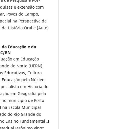
a de Pesquisa e Pós-
quisas e extensão com
ar, Povos do Campo,
pecial na Perspectiva da
da História Oral e (Auto)
o da Educação e da
EC/RN
duação em Educação
rande do Norte (UERN)
as Educativas, Cultura,
na Educação pelo Núcleo
pecialista em História do
uação em Geografia pela
o no município de Porto
 na Escola Municipal
tado do Rio Grande do
 no Ensino Fundamental II
Estadual Jerônimo Vingt