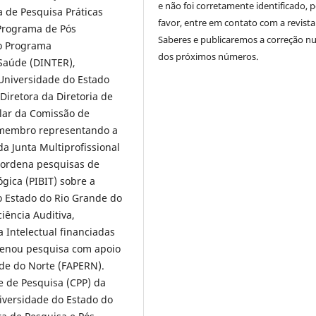
e não foi corretamente identificado, 
 de Pesquisa Práticas
favor, entre em contato com a revista
 Programa de Pós
Saberes e publicaremos a correção 
o Programa
dos próximos números.
 Saúde (DINTER),
Universidade do Estado
Diretora da Diretoria de
ular da Comissão de
, membro representando a
 da Junta Multiprofissional
oordena pesquisas de
ógica (PIBIT) sobre a
o Estado do Rio Grande do
iência Auditiva,
ia Intelectual financiadas
denou pesquisa com apoio
de do Norte (FAPERN).
e de Pesquisa (CPP) da
iversidade do Estado do