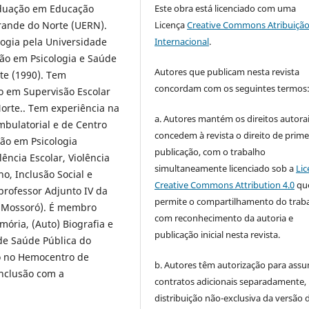
Este obra está licenciado com uma
duação em Educação
Licença
Creative Commons Atribuição
rande do Norte (UERN).
Internacional
.
ogia pela Universidade
ção em Psicologia e Saúde
Autores que publicam nesta revista
te (1990). Tem
concordam com os seguintes termos
o em Supervisão Escolar
orte.. Tem experiência na
a. Autores mantém os direitos autorai
mbulatorial e de Centro
concedem à revista o direito de prime
ção em Psicologia
publicação, com o trabalho
lência Escolar, Violência
simultaneamente licenciado sob a
Lic
o, Inclusão Social e
Creative Commons Attribution 4.0
qu
 professor Adjunto IV da
permite o compartilhamento do trab
e(Mossoró). É membro
com reconhecimento da autoria e
ória, (Auto) Biografia e
publicação inicial nesta revista.
 de Saúde Pública do
o no Hemocentro de
b. Autores têm autorização para assu
nclusão com a
contratos adicionais separadamente,
distribuição não-exclusiva da versão 