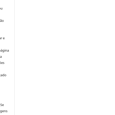
ou
ção
r e
página
ta
ões
icado
 Se
agens