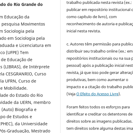
trabalho publicada nesta revista (ex.:
ado do Rio Grande do
publicar em repositório institucional 
como capítulo de livro), com
em Educação da
reconhecimento de autoria e publica
de pesquisa Movimentos
inicial nesta revista.
m Sociologia pela
ado em Sociologia pela
c. Autores têm permissão para publica
aduada e Licenciatura em
distribuir seu trabalho online (ex.: em
uco (UFPE) Tem
repositórios institucionais ou na sua 
l de Educação de
pessoal) após a publicação inicial nes
s (LIBRAS), de Intérprete
revista, já que isso pode gerar alteraç
pela CESGRANRIO, Curso
produtivas, bem como aumentar o
la UFRN, Curso de
impacto e a citação do trabalho publ
 e Mobilidade.
(Veja
O Efeito do Acesso Livre
).
dade do Estado do Rio
tividade da UERN, membro
Foram feitos todos os esforços para
(Auto) Biografia e
identificar e creditar os detentores de
po de Estudos e
direitos sobre as imagens publicadas.
EPHEC), da Universidade
tem direitos sobre alguma destas im
 Pós-Graduação, Mestrado