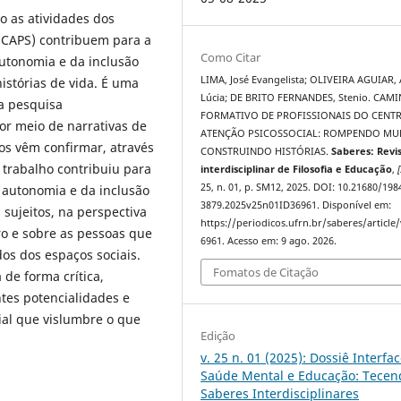
o as atividades dos
 (CAPS) contribuem para a
Como Citar
utonomia e da inclusão
LIMA, José Evangelista; OLIVEIRA AGUIAR,
histórias de vida. É uma
Lúcia; DE BRITO FERNANDES, Stenio. CAM
a pesquisa
FORMATIVO DE PROFISSIONAIS DO CENT
or meio de narrativas de
ATENÇÃO PSICOSSOCIAL: ROMPENDO MU
dos vêm confirmar, através
CONSTRUINDO HISTÓRIAS.
Saberes: Revi
 trabalho contribuiu para
interdisciplinar de Filosofia e Educação
,
[
25, n. 01, p. SM12, 2025. DOI: 10.21680/198
 autonomia e da inclusão
3879.2025v25n01ID36961. Disponível em:
 sujeitos, na perspectiva
https://periodicos.ufrn.br/saberes/article
ro e sobre as pessoas que
6961. Acesso em: 9 ago. 2026.
os dos espaços sociais.
Fomatos de Citação
 de forma crítica,
tes potencialidades e
ial que vislumbre o que
Edição
v. 25 n. 01 (2025): Dossiê Interfa
Saúde Mental e Educação: Tecen
Saberes Interdisciplinares