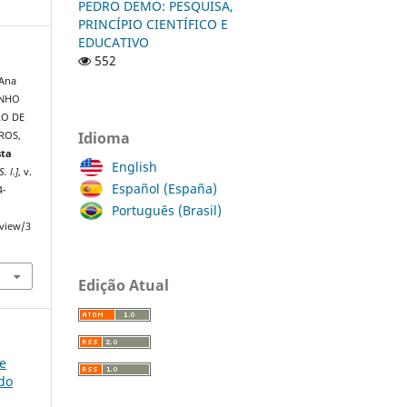
PEDRO DEMO: PESQUISA,
PRINCÍPIO CIENTÍFICO E
EDUCATIVO
552
 Ana
INHO
RO DE
Idioma
ROS,
sta
English
S. l.]
, v.
Español (España)
4-
Português (Brasil)
/view/3
Edição Atual
ce
do