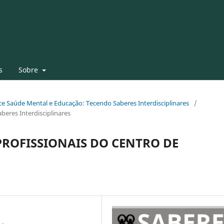
s
Sobre
face Saúde Mental e Educação: Tecendo Saberes Interdisciplinares
/
beres Interdisciplinares
ROFISSIONAIS DO CENTRO DE