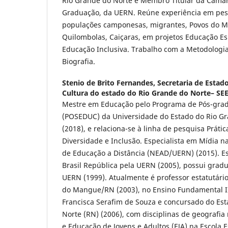
Rio Grande do Norte e Membro Titular da Câmar
Graduação, da UERN. Reúne experiência em pes
populações camponesas, migrantes, Povos do M
Quilombolas, Caiçaras, em projetos Educação Es
Educação Inclusiva. Trabalho com a Metodologia 
Biografia.
Stenio de Brito Fernandes,
Secretaria de Estad
Cultura do estado do Rio Grande do Norte– SE
Mestre em Educação pelo Programa de Pós-gra
(POSEDUC) da Universidade do Estado do Rio G
(2018), e relaciona-se à linha de pesquisa Prátic
Diversidade e Inclusão. Especialista em Mídia 
de Educação a Distância (NEAD/UERN) (2015). Es
Brasil República pela UERN (2005), possui grad
UERN (1999). Atualmente é professor estatutári
do Mangue/RN (2003), no Ensino Fundamental II
Francisca Serafim de Souza e concursado do Es
Norte (RN) (2006), com disciplinas de geografia
e Educação de Jovens e Adultos (EJA) na Escola 