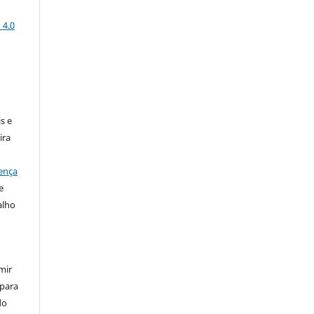
 4.0
:
s e
ira
ença
e
alho
mir
 para
do