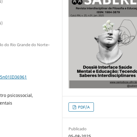
N)
N)
ado do Rio Grande do Norte–
v25n01ID36961
tro psicossocial,
entais
PDF/A
Publicado
05-08-2025