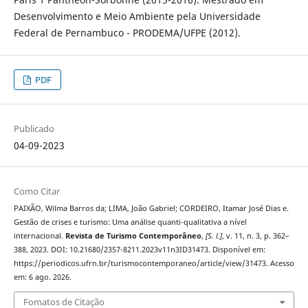
Desenvolvimento e Meio Ambiente pela Universidade
Federal de Pernambuco - PRODEMA/UFPE (2012).
PDF
Publicado
04-09-2023
Como Citar
PAIXÃO, Wilma Barros da; LIMA, João Gabriel; CORDEIRO, Itamar José Dias e.
Gestão de crises e turismo: Uma análise quanti-qualitativa a nível
internacional.
Revista de Turismo Contemporâneo
,
[S. l.]
, v. 11, n. 3, p. 362–
388, 2023. DOI: 10.21680/2357-8211.2023v11n3ID31473. Disponível em:
https://periodicos.ufrn.br/turismocontemporaneo/article/view/31473. Acesso
em: 6 ago. 2026.
Fomatos de Citação