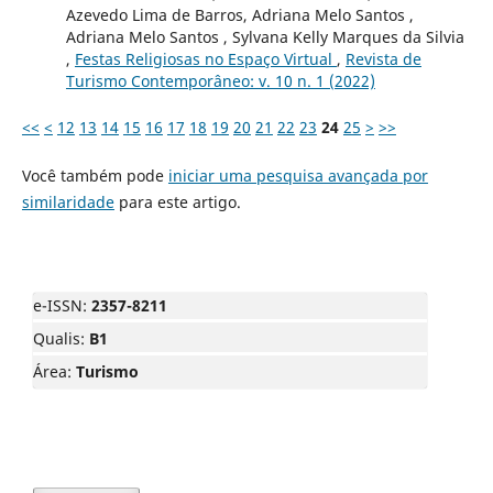
Azevedo Lima de Barros, Adriana Melo Santos ,
Adriana Melo Santos , Sylvana Kelly Marques da Silvia
,
Festas Religiosas no Espaço Virtual
,
Revista de
Turismo Contemporâneo: v. 10 n. 1 (2022)
<<
<
12
13
14
15
16
17
18
19
20
21
22
23
24
25
>
>>
Você também pode
iniciar uma pesquisa avançada por
similaridade
para este artigo.
e-ISSN:
2357-8211
Qualis:
B1
Área:
Turismo