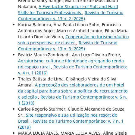
Brendha Stacy Rangel, Marcia Shizue Massukado
Nakatani,
A Five-factor Structure of Soft and Hard
Skills for Tourism Professionals
,
Revista de Turismo
Contemporâneo: v. 13 n. 2 (2025)
Karina Baldanca, Ana Paula Lisboa Sohn, Francisco
Antônio dos Anjos, Marcos Arnhold Junior, Filipa Maria
Lisardo Dionisio Vieira,
Cooperação no turismo náutico
sob a perspectiva de cluster
,
Revista de Turismo
Contemporâneo: v. 13 n. 3 (2025)
Beatriz Mauro Zandonadi, Ana Lucy Oliveira Freire,
Agroturismo: cultura e identidade agregando renda
no espaço rural
,
Revista de Turismo Contemporâneo:
v. 4 n. 1 (2016)
Thales Batista de Lima, Elisângela Vieira da Silva
Amaral,
A percepção dos colaboradores de um hotel
da capital paraibana sobre a política de recrutamento
e seleção
,
Revista de Turismo Contemporâneo: v. 6 n.
1 (2018)
Carlos Rogerio Sturmer, Claudio Alexandre de Souza,
Sr.,
Site responsivo e sua utilização nos resort do
Brasil
,
Revista de Turismo Contemporâneo: v. 7 n. 1
(2019)
MARIA LUCIA ALVES, MARIA LUCIA ALVES, Aline Gisele