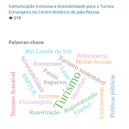
Comunicação Inclusiva e Acessibilidade para o Turista
Estrangeiro no Centro Histórico de João Pessoa
219
Palavras-chave
Rio Grande do Sul
Bibliometria
Turismo sustentável
Sustentabilidade
Mídias Sociais
Ecoturismo
Lazer
Paraná
Turismo
Turismo Acessível
ANPTUR
Políticas públicas
Identidade
Impactos
Cicloturismo
Regionalização
turismo
Florianópolis
Futebol
Roteirização