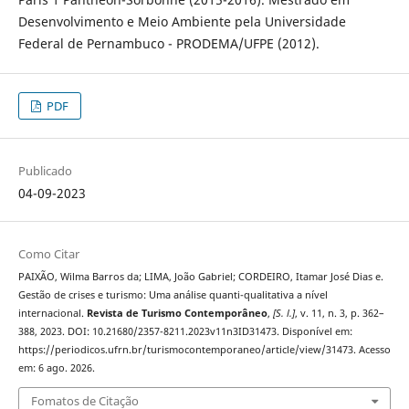
Desenvolvimento e Meio Ambiente pela Universidade
Federal de Pernambuco - PRODEMA/UFPE (2012).
PDF
Publicado
04-09-2023
Como Citar
PAIXÃO, Wilma Barros da; LIMA, João Gabriel; CORDEIRO, Itamar José Dias e.
Gestão de crises e turismo: Uma análise quanti-qualitativa a nível
internacional.
Revista de Turismo Contemporâneo
,
[S. l.]
, v. 11, n. 3, p. 362–
388, 2023. DOI: 10.21680/2357-8211.2023v11n3ID31473. Disponível em:
https://periodicos.ufrn.br/turismocontemporaneo/article/view/31473. Acesso
em: 6 ago. 2026.
Fomatos de Citação