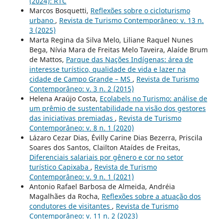
(2024): RTC
Marcos Bosquetti,
Reflexões sobre o cicloturismo
urbano
,
Revista de Turismo Contemporâneo: v. 13 n.
3 (2025)
Marta Regina da Silva Melo, Liliane Raquel Nunes
Bega, Nívia Mara de Freitas Melo Taveira, Alaíde Brum
de Mattos,
Parque das Nações Indígenas: área de
interesse turístico, qualidade de vida e lazer na
cidade de Campo Grande – MS
,
Revista de Turismo
Contemporâneo: v. 3 n. 2 (2015)
Helena Araújo Costa,
Ecolabels no Turismo: análise de
um prêmio de sustentabilidade na visão dos gestores
das iniciativas premiadas
,
Revista de Turismo
Contemporâneo: v. 8 n. 1 (2020)
Lázaro Cezar Dias, Évilly Carine Dias Bezerra, Priscila
Soares dos Santos, Clailton Ataídes de Freitas,
Diferenciais salariais por gênero e cor no setor
turístico Capixaba
,
Revista de Turismo
Contemporâneo: v. 9 n. 1 (2021)
Antonio Rafael Barbosa de Almeida, Andréia
Magalhães da Rocha,
Reflexões sobre a atuação dos
condutores de visitantes
,
Revista de Turismo
Contemporâneo: v. 11 n. 2 (2023)