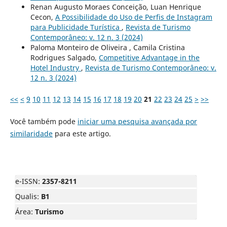
Renan Augusto Moraes Conceição, Luan Henrique
Cecon,
A Possibilidade do Uso de Perfis de Instagram
para Publicidade Turística
,
Revista de Turismo
Contemporâneo: v. 12 n. 3 (2024)
Paloma Monteiro de Oliveira , Camila Cristina
Rodrigues Salgado,
Competitive Advantage in the
Hotel Industry
,
Revista de Turismo Contemporâneo: v.
12 n. 3 (2024)
<<
<
9
10
11
12
13
14
15
16
17
18
19
20
21
22
23
24
25
>
>>
Você também pode
iniciar uma pesquisa avançada por
similaridade
para este artigo.
e-ISSN:
2357-8211
Qualis:
B1
Área:
Turismo