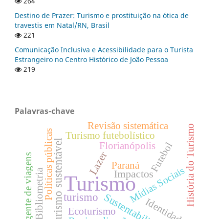
264
Destino de Prazer: Turismo e prostituição na ótica de
travestis em Natal/RN, Brasil
221
Comunicação Inclusiva e Acessibilidade para o Turista
Estrangeiro no Centro Histórico de João Pessoa
219
Palavras-chave
Revisão sistemática
História do Turismo
Políticas públicas
Turismo futebolístico
Turismo sustentável
Futebol
Florianópolis
Lazer
Agente de viagens
Paraná
Mídias Sociais
Bibliometria
Impactos
Turismo
turismo
Sustentabilidade
Identidade
Ecoturismo