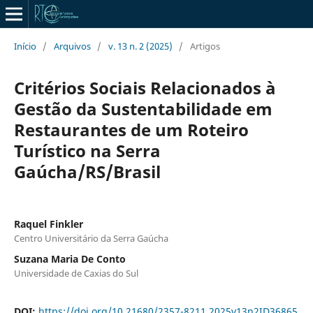
Início
/
Arquivos
/
v. 13 n. 2 (2025)
/
Artigos
Critérios Sociais Relacionados à
Gestão da Sustentabilidade em
Restaurantes de um Roteiro
Turístico na Serra
Gaúcha/RS/Brasil
Raquel Finkler
Centro Universitário da Serra Gaúcha
Suzana Maria De Conto
Universidade de Caxias do Sul
DOI:
https://doi.org/10.21680/2357-8211.2025v13n2ID36865