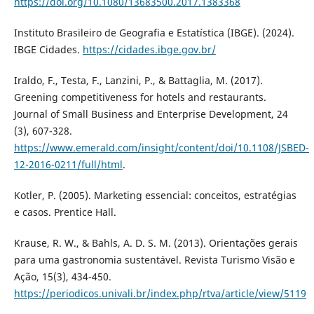
https://doi.org/10.1080/13683500.2017.1383368
Instituto Brasileiro de Geografia e Estatística (IBGE). (2024).
IBGE Cidades.
https://cidades.ibge.gov.br/
Iraldo, F., Testa, F., Lanzini, P., & Battaglia, M. (2017).
Greening competitiveness for hotels and restaurants.
Journal of Small Business and Enterprise Development, 24
(3), 607-328.
https://www.emerald.com/insight/content/doi/10.1108/JSBED-
12-2016-0211/full/html
.
Kotler, P. (2005). Marketing essencial: conceitos, estratégias
e casos. Prentice Hall.
Krause, R. W., & Bahls, A. D. S. M. (2013). Orientações gerais
para uma gastronomia sustentável. Revista Turismo Visão e
Ação, 15(3), 434-450.
https://periodicos.univali.br/index.php/rtva/article/view/5119