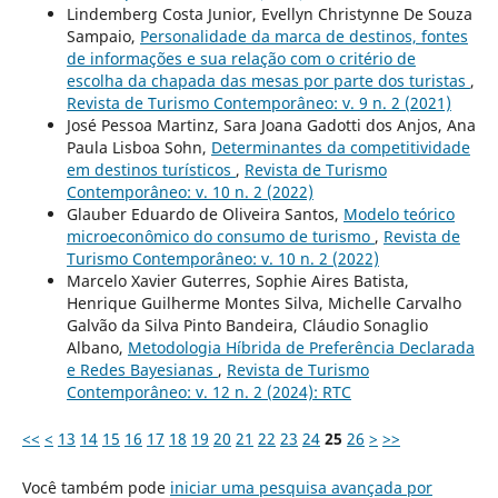
Lindemberg Costa Junior, Evellyn Christynne De Souza
Sampaio,
Personalidade da marca de destinos, fontes
de informações e sua relação com o critério de
escolha da chapada das mesas por parte dos turistas
,
Revista de Turismo Contemporâneo: v. 9 n. 2 (2021)
José Pessoa Martinz, Sara Joana Gadotti dos Anjos, Ana
Paula Lisboa Sohn,
Determinantes da competitividade
em destinos turísticos
,
Revista de Turismo
Contemporâneo: v. 10 n. 2 (2022)
Glauber Eduardo de Oliveira Santos,
Modelo teórico
microeconômico do consumo de turismo
,
Revista de
Turismo Contemporâneo: v. 10 n. 2 (2022)
Marcelo Xavier Guterres, Sophie Aires Batista,
Henrique Guilherme Montes Silva, Michelle Carvalho
Galvão da Silva Pinto Bandeira, Cláudio Sonaglio
Albano,
Metodologia Híbrida de Preferência Declarada
e Redes Bayesianas
,
Revista de Turismo
Contemporâneo: v. 12 n. 2 (2024): RTC
<<
<
13
14
15
16
17
18
19
20
21
22
23
24
25
26
>
>>
Você também pode
iniciar uma pesquisa avançada por