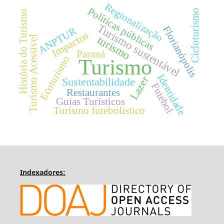
Regionalização
Políticas públicas
Cicloturismo
História do Turismo
Turismo sustentável
Florianópolis
ANPTUR
Impactos
turismo
Turismo Acessível
Paraná
Ecoturismo
Turismo
Identidade
Lazer
Sustentabilidade
Futebol
Restaurantes
Guias Turísticos
Turismo futebolístico
Indexadores: