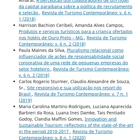
Amaral,
A percepção dos colaboradores de um hotel
da capital paraibana sobre a política de recrutamento
e seleção
,
Revista de Turismo Contemporâneo: v. 6 n.
1 (2018)
Harrison Bachion Ceribeli, Amanda Alves Campos,
Produtos e serviços turísticos para a criança ofertados
nos hotéis de Ouro Preto – MG
,
Revista de Turismo
Contemporâneo: v. 6 n. 2 (2018)
Paula Maines da Silva,
Pluralismo relacional como
influenciador de ações de responsabilidade social
corporativa de uma rede de pequenas empresas do
setor hoteleiro
,
Revista de Turismo Contemporâneo:
v. 6 n. 2 (2018)
Carlos Rogerio Sturmer, Claudio Alexandre de Souza,
Sr.,
Site responsivo e sua utilização nos resort do
Brasil
,
Revista de Turismo Contemporâneo: v. 7 n. 1
(2019)
Maria Carolina Martins-Rodrigues, Luciana Aparecida
Barbieri da Rosa, Luana Ines Damke, Tais Pentiado
Godoy, Clandia Maffini Gomes,
Innovation and
Sustainable Tourism: reflections of the state-of-the-art
in the period 2010-2017
,
Revista de Turismo
Contemporâneo: v. 8 n. 1 (2020)