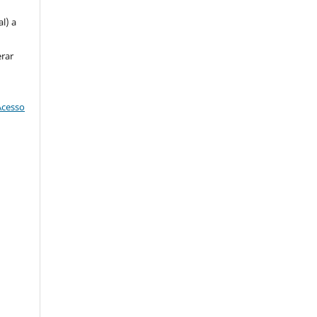
l) a
erar
Acesso