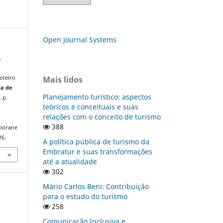
Open Journal Systems
.
Mais lidos
oteiro
ta de
Planejamento turístico: aspectos
, p.
teóricos e conceituais e suas
relações com o conceito de turismo
388
mporane
26.
A política pública de turismo da
Embratur e suas transformações
até a atualidade
302
Mário Carlos Beni: Contribuição
para o estudo do turismo
258
Comunicação Inclusiva e