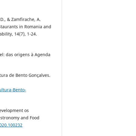
 D., & Zamfirache, A.
estaurants in Romania and
lity, 14(7), 1-24.
vel: das origens à Agenda
tura de Bento Gonçalves.
ltura-Bento-
development os
Gastronomy and Food
.2020.100232