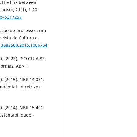
s: the link between
urism, 21(1), 1-20.
igo=5317259
ovação de processos: um
vista de Cultura e
/13683500.2015.1066764
. (2022). ISO GUIA 82:
 normas. ABNT.
. (2015). NBR 14.031:
iental - diretrizes.
. (2014). NBR 15.401:
stentabilidade -