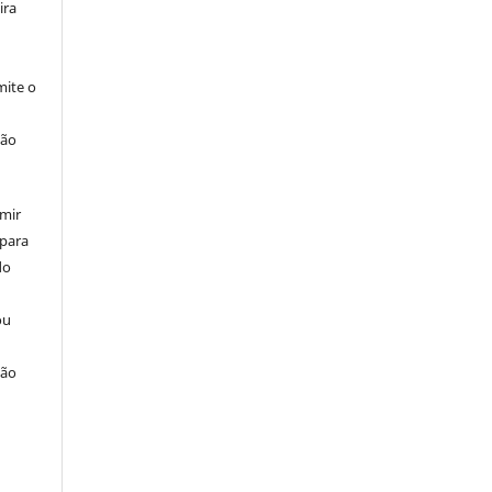
ira
ite o
ção
umir
 para
do
ou
ção
u