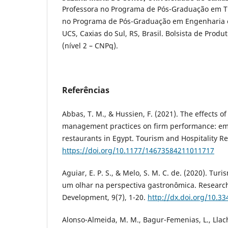
Professora no Programa de Pós-Graduação em T
no Programa de Pós-Graduação em Engenharia e
UCS, Caxias do Sul, RS, Brasil. Bolsista de Prod
(nível 2 – CNPq).
Referências
Abbas, T. M., & Hussien, F. (2021). The effects o
management practices on firm performance: emp
restaurants in Egypt. Tourism and Hospitality Re
https://doi.org/10.1177/14673584211011717
Aguiar, E. P. S., & Melo, S. M. C. de. (2020). Turi
um olhar na perspectiva gastronômica. Research
Development, 9(7), 1-20.
http://dx.doi.org/10.33
Alonso-Almeida, M. M., Bagur-Femenias, L., Llach,