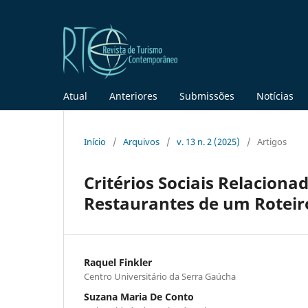
Atual
Anteriores
Submissões
Notícias
Início
/
Arquivos
/
v. 13 n. 2 (2025)
/
Artigos
Critérios Sociais Relacion
Restaurantes de um Roteiro
Raquel Finkler
Centro Universitário da Serra Gaúcha
Suzana Maria De Conto