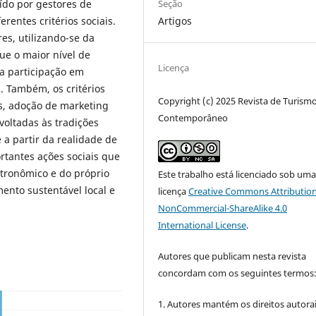
Seção
uído por gestores de
Artigos
erentes critérios sociais.
res, utilizando-se da
ue o maior nível de
Licença
 a participação em
l. Também, os critérios
Copyright (c) 2025 Revista de Turism
is, adoção de marketing
Contemporâneo
voltadas às tradições
 a partir da realidade de
rtantes ações sociais que
stronômico e do próprio
Este trabalho está licenciado sob um
mento sustentável local e
licença
Creative Commons Attribution
NonCommercial-ShareAlike 4.0
International License
.
Autores que publicam nesta revista
concordam com os seguintes termos
1. Autores mantém os direitos autorai