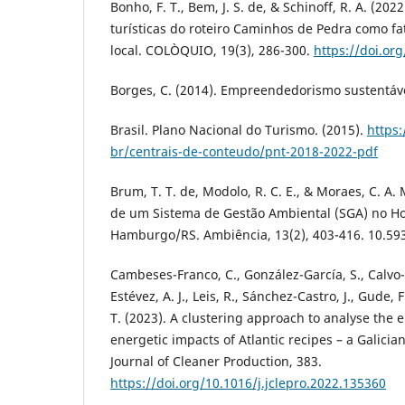
Bonho, F. T., Bem, J. S. de, & Schinoff, R. A. (202
turísticas do roteiro Caminhos de Pedra como f
local. COLÒQUIO, 19(3), 286-300.
https://doi.or
Borges, C. (2014). Empreendedorismo sustentáve
Brasil. Plano Nacional do Turismo. (2015).
https
br/centrais-de-conteudo/pnt-2018-2022-pdf
Brum, T. T. de, Modolo, R. C. E., & Moraes, C. A
de um Sistema de Gestão Ambiental (SGA) no Ho
Hamburgo/RS. Ambiência, 13(2), 403-416. 10.59
Cambeses-Franco, C., González-García, S., Calvo-
Estévez, A. J., Leis, R., Sánchez-Castro, J., Gude, F
T. (2023). A clustering approach to analyse the
energetic impacts of Atlantic recipes – a Galici
Journal of Cleaner Production, 383.
https://doi.org/10.1016/j.jclepro.2022.135360