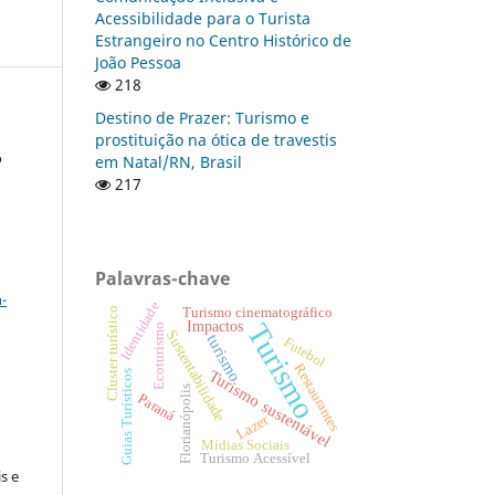
Acessibilidade para o Turista
Estrangeiro no Centro Histórico de
João Pessoa
218
Destino de Prazer: Turismo e
prostituição na ótica de travestis
o
em Natal/RN, Brasil
217
a
Palavras-chave
-
Identidade
Turismo cinematográfico
Cluster turístico
Turismo
Impactos
Ecoturismo
Sustentabilidade
turismo
Futebol
Restaurantes
Turismo sustentável
Guias Turísticos
Florianópolis
Paraná
Lazer
:
Mídias Sociais
Turismo Acessível
s e