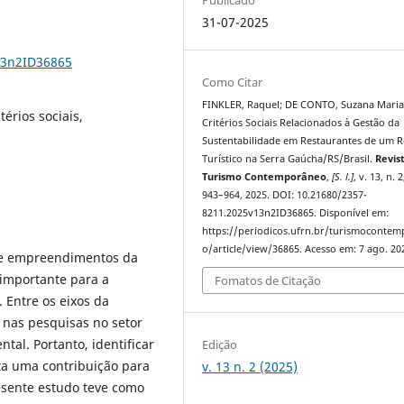
31-07-2025
13n2ID36865
Como Citar
FINKLER, Raquel; DE CONTO, Suzana Maria
térios sociais,
Critérios Sociais Relacionados à Gestão da
Sustentabilidade em Restaurantes de um R
Turístico na Serra Gaúcha/RS/Brasil.
Revis
Turismo Contemporâneo
,
[S. l.]
, v. 13, n. 2
943–964, 2025. DOI: 10.21680/2357-
8211.2025v13n2ID36865. Disponível em:
https://periodicos.ufrn.br/turismoconte
o/article/view/36865. Acesso em: 7 ago. 20
 de empreendimentos da
 importante para a
Fomatos de Citação
. Entre os eixos da
o nas pesquisas no setor
al. Portanto, identificar
Edição
nta uma contribuição para
v. 13 n. 2 (2025)
resente estudo teve como