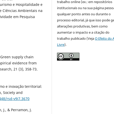
trabalho online (ex.: em repositórios
urismo e Hospitalidade e
institucionais ou na sua página pessoa
 Ciências Ambientais na
qualquer ponto antes ou durante o
utividade em Pesquisa
processo editorial, já que isso pode g
alterações produtivas, bem como
aumentar o impacto e a citação do
trabalho publicado (Veja
O Efeito do 
Livre
).
f Green supply chain
irical evidence from
search, 21 (3), 358-73.
smo e inovação territorial:
, Society and
448/rsd-v9i7.3670
 J., & Perramon, J.