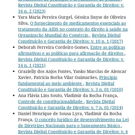
Revista Digital Constituição e Garantia de Direitos: v.
16 n. 2 (2023)
Yara Maria Pereira Gurgel, Géssica Dayse de Oliveira
Silva,
O fornecimento de medicamentos essenciais ao
tratamento da AIDS no contexto do direito à saúde na
Organização Mundial do Comércio
,
Revista Digital
Constituição e Garantia de Direitos: v. 10 n. 1 (2017)
Deborah Ferreira Cordeiro Gomes,
Entre as políticas
afirmativas e as políticas para afirmação de direitos
,
Revista Digital Constituição e Garantia de Direitos: v.
14 n. 1 (2021)
Grazielly dos Anjos Fontes, Yanko Marcius de Alencar
Xavier, Patrícia Borba Vilar Guimarães,
Princípio
fundamental ao meio ambiente
,
Revista Digital
Constituição e Garantia de Direitos: v. 3 n. 01 (2010)
Ana Flávia Lins Souto, Vladimir da Rocha França,
Controle de constitucionalidade
,
Revista Digital
Constituição e Garantia de Direitos: v. 7 n. 01 (2014)
Daniel Henrique de Sousa Lyra, Vladimir da Rocha
França,
O conceito jurídico de desenvolvimento na Lei
de Diretrizes Nacionais para o Saneamento Básico
,
Revista Digital Constituição e Garantia de Direitos: v. 4