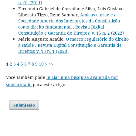
n. 01 (2011)
Fernando Gabriel de Carvalho e Silva, Luis Gustavo
Liberato Tizzo, Rene Sampar,
Amicus curiae e a
Sociedade Aberta dos Intérpretes da Constituição
como direito fundamental
,
Revista Digital
Constituição e Garantia de Direitos: v. 15 n. 2 (2022)
Mário Augusto Araújo,
O marco regulatório do direito
à saúde
,
Revista Digital Constituição e Garantia de
Direitos: v. 13 n. 1 (2020)
1
2
3
4
5
6
7
8
9
10
>
>>
Você também pode
iniciar uma pesquisa avançada por
similaridade
para este artigo.
Submissão