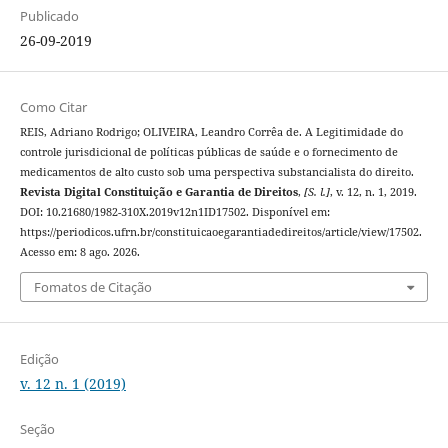
Publicado
26-09-2019
Como Citar
REIS, Adriano Rodrigo; OLIVEIRA, Leandro Corrêa de. A Legitimidade do
controle jurisdicional de políticas públicas de saúde e o fornecimento de
medicamentos de alto custo sob uma perspectiva substancialista do direito.
Revista Digital Constituição e Garantia de Direitos
,
[S. l.]
, v. 12, n. 1, 2019.
DOI: 10.21680/1982-310X.2019v12n1ID17502. Disponível em:
https://periodicos.ufrn.br/constituicaoegarantiadedireitos/article/view/17502.
Acesso em: 8 ago. 2026.
Fomatos de Citação
Edição
v. 12 n. 1 (2019)
Seção