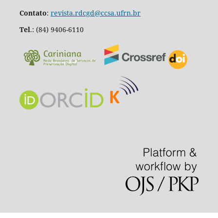
Contato
:
revista.rdcgd@ccsa.ufrn.br
Tel
.:
(84) 9406-6110